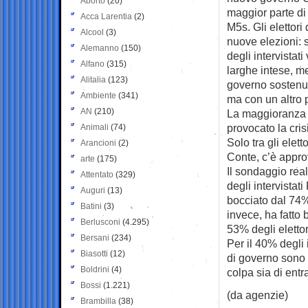
Aborto
(20)
maggior parte di 
Acca Larentia
(2)
M5s. Gli elettori
Alcool
(3)
nuove elezioni: s
Alemanno
(150)
degli intervistat
Alfano
(315)
larghe intese, m
Alitalia
(123)
governo sostenu
Ambiente
(341)
ma con un altro 
AN
(210)
La maggioranza d
provocato la cri
Animali
(74)
Solo tra gli elett
Arancioni
(2)
Conte, c’è appro
arte
(175)
Il sondaggio real
Attentato
(329)
degli intervistat
Auguri
(13)
bocciato dal 74% 
Batini
(3)
invece, ha fatto 
Berlusconi
(4.295)
53% degli elettori 
Bersani
(234)
Per il 40% degli 
Biasotti
(12)
di governo sono l
Boldrini
(4)
colpa sia di entr
Bossi
(1.221)
(da agenzie)
Brambilla
(38)