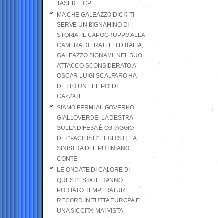
TASER E CP
MA CHE GALEAZZO DICI? TI
SERVE UN BIGNAMINO DI
STORIA. IL CAPOGRUPPO ALLA
CAMERA DI FRATELLI D’ITALIA,
GALEAZZO BIGNAMI, NEL SUO
ATTACCO SCONSIDERATO A
OSCAR LUIGI SCALFARO HA
DETTO UN BEL PO’ DI
CAZZATE
SIAMO FERMI AL GOVERNO
GIALLOVERDE: LA DESTRA
SULLA DIFESA È OSTAGGIO
DEI “PACIFISTI” LEGHISTI, LA
SINISTRA DEL PUTINIANO
CONTE
LE ONDATE DI CALORE DI
QUEST’ESTATE HANNO
PORTATO TEMPERATURE
RECORD IN TUTTA EUROPA E
UNA SICCITA’ MAI VISTA. I