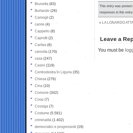
Brunetta
(83)
This entry was posted 
Burlando
(26)
responses to this entr
Camogli
(2)
«
LA LONARDO ATTA
canile
(4)
Cappello
(8)
Caprotti
(2)
Leave a Rep
Caritas
(6)
You must be
log
carovita
(170)
casa
(247)
Casini
(119)
Centrodestra in Liguria
(35)
Chiesa
(276)
Cina
(10)
Comune
(342)
Coop
(7)
Cossiga
(7)
Costume
(5.581)
criminalità
(1.402)
democratici e progressisti
(19)