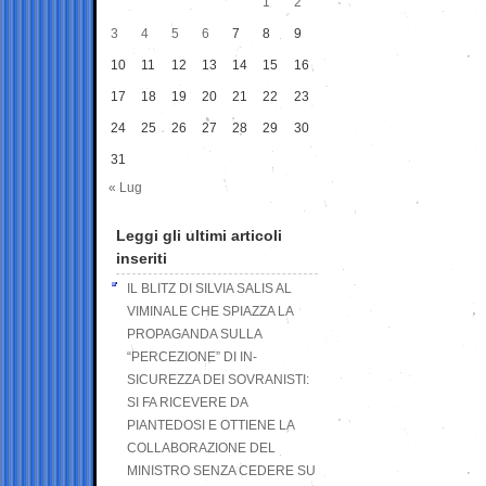
1
2
3
4
5
6
7
8
9
10
11
12
13
14
15
16
17
18
19
20
21
22
23
24
25
26
27
28
29
30
31
« Lug
Leggi gli ultimi articoli
inseriti
IL BLITZ DI SILVIA SALIS AL
VIMINALE CHE SPIAZZA LA
PROPAGANDA SULLA
“PERCEZIONE” DI IN-
SICUREZZA DEI SOVRANISTI:
SI FA RICEVERE DA
PIANTEDOSI E OTTIENE LA
COLLABORAZIONE DEL
MINISTRO SENZA CEDERE SU