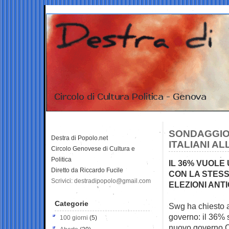
SONDAGGIO
Destra di Popolo.net
ITALIANI AL
Circolo Genovese di Cultura e
Politica
IL 36% VUOLE
Diretto da Riccardo Fucile
CON LA STESS
Scrivici: destradipopolo@gmail.com
ELEZIONI ANTI
Categorie
Swg ha chiesto ag
governo: il 36% 
100 giorni
(5)
nuovo governo Co