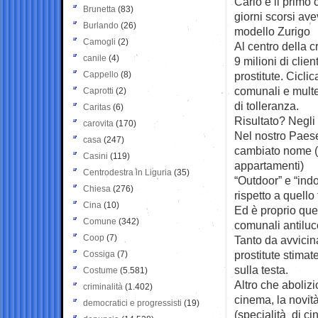
Carlo e il primo 
Brunetta
(83)
giorni scorsi ave
Burlando
(26)
modello Zurigo
Camogli
(2)
Al centro della c
canile
(4)
9 milioni di clien
Cappello
(8)
prostitute. Cicl
comunali e multe
Caprotti
(2)
di tolleranza.
Caritas
(6)
Risultato? Negli 
carovita
(170)
Nel nostro Paes
casa
(247)
cambiato nome (s
Casini
(119)
appartamenti)
Centrodestra in Liguria
(35)
“Outdoor” e “indo
Chiesa
(276)
rispetto a quello
Cina
(10)
Ed è proprio que
Comune
(342)
comunali antiluc
Coop
(7)
Tanto da avvicina
prostitute stimat
Cossiga
(7)
sulla testa.
Costume
(5.581)
Altro che abolizi
criminalità
(1.402)
cinema, la novità
democratici e progressisti
(19)
(specialità di ci