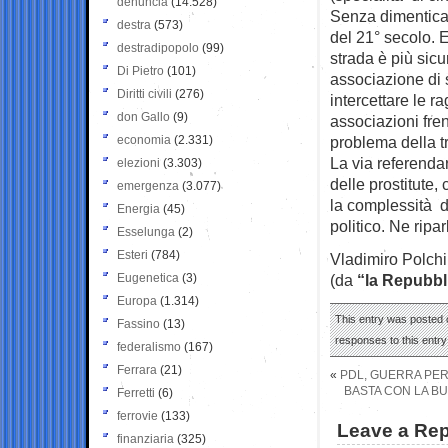
denuncia
(14.528)
Senza dimenticare
destra
(573)
del 21° secolo. 
destradipopolo
(99)
strada è più sic
Di Pietro
(101)
associazione di so
Diritti civili
(276)
intercettare le r
don Gallo
(9)
associazioni fren
economia
(2.331)
problema della tr
La via referendar
elezioni
(3.303)
delle prostitute,
emergenza
(3.077)
la complessità d
Energia
(45)
politico. Ne rip
Esselunga
(2)
Esteri
(784)
Vladimiro Polchi
Eugenetica
(3)
(da
“la Repubbl
Europa
(1.314)
This entry was posted 
Fassino
(13)
responses to this entr
federalismo
(167)
Ferrara
(21)
«
PDL, GUERRA PER
BASTA CON LA BU
Ferretti
(6)
ferrovie
(133)
Leave a Rep
finanziaria
(325)