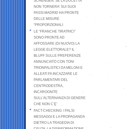
SCHENGEN. SE LA DUCETTA
NON TORNERA’ SUI SUOI
PASSI MADRID HA PRONTE
DELLE MISURE
“PROPORZIONALI
LE “FRANCHE TIRATRICI”
SONO PRONTE AD
AFFOSSARE (DI NUOVO) LA
LEGGE ELETTORALE? IL
BLUFF SULLE PREFERENZE
ANNUNCIATO CON TONI
TRIONFALISTICI DA MELONI E
ALLEATI FA INCAZZARE LE
PARLAMENTARI DEL
CENTRODESTRA,
INCAROGNITE
SULL’ALTERNANZA DI GENERE
CHE NON C’E’
FACT-CHECKING: I FALSI
MESSAGGI E LA PROPAGANDA
DIETRO LA TRAGEDIA DI
CEUTA: LA DISINFORMAZIONE