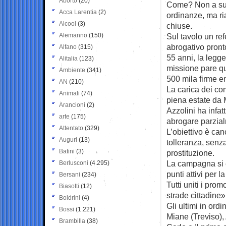
Aborto
(20)
Come? Non a suo
Acca Larentia
(2)
ordinanze, ma ri
Alcool
(3)
chiuse.
Alemanno
(150)
Sul tavolo un r
abrogativo pront
Alfano
(315)
55 anni, la legge
Alitalia
(123)
missione pare qu
Ambiente
(341)
500 mila firme en
AN
(210)
La carica dei com
Animali
(74)
piena estate da 
Arancioni
(2)
Azzolini ha infa
arte
(175)
abrogare parzial
Attentato
(329)
L’obiettivo è can
Auguri
(13)
tolleranza, senz
Batini
(3)
prostituzione.
La campagna si è
Berlusconi
(4.295)
punti attivi per l
Bersani
(234)
Tutti uniti i pro
Biasotti
(12)
strade cittadine»
Boldrini
(4)
Gli ultimi in ord
Bossi
(1.221)
Miane (Treviso),
Brambilla
(38)