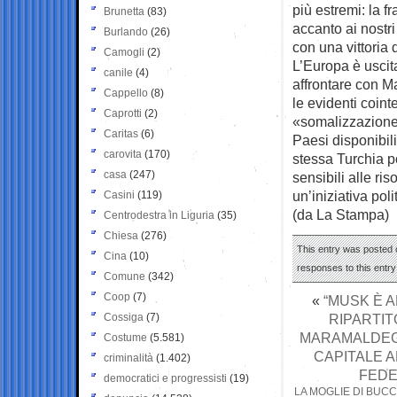
più estremi: la 
Brunetta
(83)
accanto ai nostri
Burlando
(26)
con una vittoria 
Camogli
(2)
L’Europa è uscita
canile
(4)
affrontare con Ma
Cappello
(8)
le evidenti coin
Caprotti
(2)
«somalizzazione»
Caritas
(6)
Paesi disponibili
carovita
(170)
stessa Turchia p
casa
(247)
sensibili alle ri
un’iniziativa poli
Casini
(119)
(da La Stampa)
Centrodestra in Liguria
(35)
Chiesa
(276)
This entry was posted 
Cina
(10)
responses to this entr
Comune
(342)
Coop
(7)
«
“MUSK È 
Cossiga
(7)
RIPARTIT
MARAMALDEGG
Costume
(5.581)
CAPITALE 
criminalità
(1.402)
FEDE
democratici e progressisti
(19)
LA MOGLIE DI BUCCI