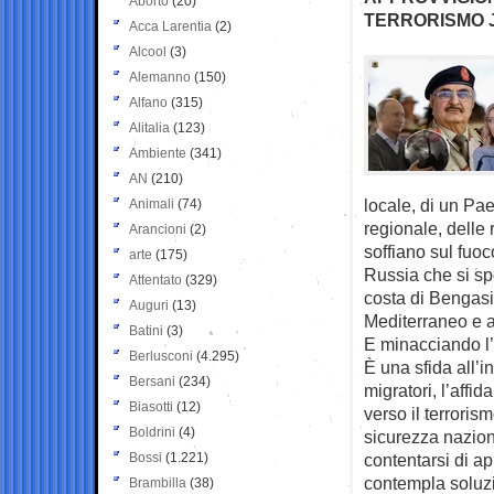
Aborto
(20)
TERRORISMO J
Acca Larentia
(2)
Alcool
(3)
Alemanno
(150)
Alfano
(315)
Alitalia
(123)
Ambiente
(341)
AN
(210)
locale, di un Paes
Animali
(74)
regionale, delle r
Arancioni
(2)
soffiano sul fuoco
arte
(175)
Russia che si spo
Attentato
(329)
costa di Bengasi
Auguri
(13)
Mediterraneo e a
Batini
(3)
E minacciando l
Berlusconi
(4.295)
È una sfida all’in
Bersani
(234)
migratori, l’affi
Biasotti
(12)
verso il terroris
Boldrini
(4)
sicurezza nazion
Bossi
(1.221)
contentarsi di ap
contempla soluzio
Brambilla
(38)