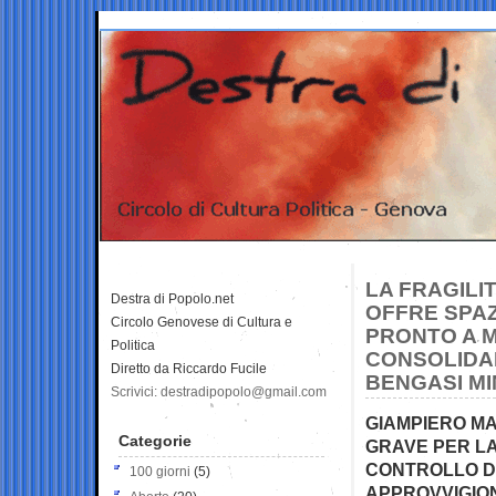
LA FRAGILI
Destra di Popolo.net
OFFRE SPAZ
Circolo Genovese di Cultura e
PRONTO A M
Politica
CONSOLIDAR
Diretto da Riccardo Fucile
BENGASI M
Scrivici: destradipopolo@gmail.com
GIAMPIERO MA
Categorie
GRAVE PER LA
CONTROLLO DE
100 giorni
(5)
APPROVVIGION