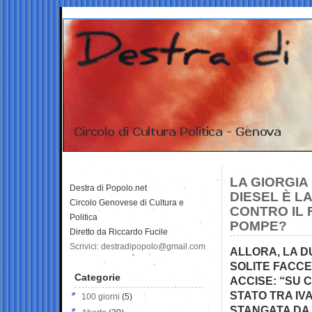
LA GIORGIA
Destra di Popolo.net
DIESEL È LA
Circolo Genovese di Cultura e
CONTRO IL 
Politica
POMPE?
Diretto da Riccardo Fucile
Scrivici: destradipopolo@gmail.com
ALLORA, LA D
SOLITE FACCE
Categorie
ACCISE: “SU 
STATO TRA IV
100 giorni
(5)
STANGATA DA 