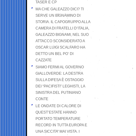
TASER E CP
MA CHE GALEAZZO DICI? TI
SERVE UN BIGNAMINO DI
STORIA. IL CAPOGRUPPO ALLA
CAMERA DI FRATELLI D’ITALIA,
GALEAZZO BIGNAMI, NEL SUO
ATTACCO SCONSIDERATO A
OSCAR LUIGI SCALFARO HA
DETTO UN BEL PO’ DI
CAZZATE
SIAMO FERMI AL GOVERNO
GIALLOVERDE: LA DESTRA
SULLA DIFESA È OSTAGGIO
DEI “PACIFISTI” LEGHISTI, LA
SINISTRA DEL PUTINIANO
CONTE
LE ONDATE DI CALORE DI
QUEST’ESTATE HANNO
PORTATO TEMPERATURE
RECORD IN TUTTA EUROPA E
UNA SICCITA’ MAI VISTA. I