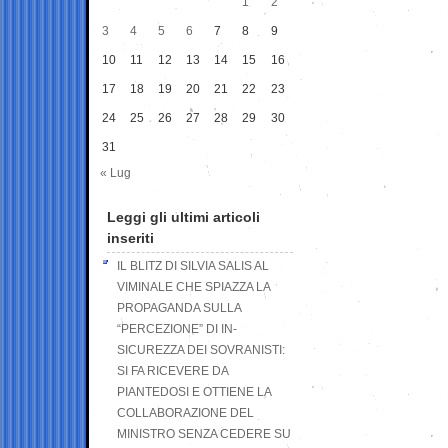
1
2
3
4
5
6
7
8
9
10
11
12
13
14
15
16
17
18
19
20
21
22
23
24
25
26
27
28
29
30
31
« Lug
Leggi gli ultimi articoli
inseriti
IL BLITZ DI SILVIA SALIS AL
VIMINALE CHE SPIAZZA LA
PROPAGANDA SULLA
“PERCEZIONE” DI IN-
SICUREZZA DEI SOVRANISTI:
SI FA RICEVERE DA
PIANTEDOSI E OTTIENE LA
COLLABORAZIONE DEL
MINISTRO SENZA CEDERE SU