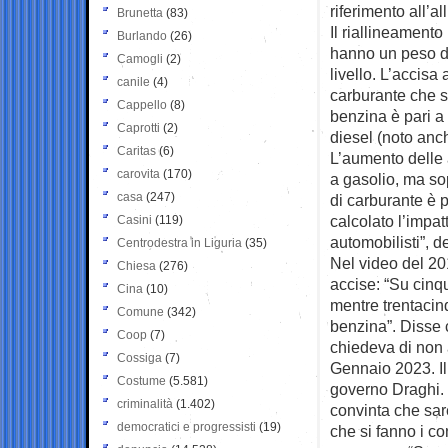
riferimento all’a
Brunetta
(83)
Il riallineament
Burlando
(26)
hanno un peso div
Camogli
(2)
livello. L’accisa
canile
(4)
carburante che s
Cappello
(8)
benzina è pari a 
Caprotti
(2)
diesel (noto anc
Caritas
(6)
L’aumento delle 
carovita
(170)
a gasolio, ma sop
casa
(247)
di carburante è 
calcolato l’impat
Casini
(119)
automobilisti”, 
Centrodestra in Liguria
(35)
Nel video del 201
Chiesa
(276)
accise: “Su cinq
Cina
(10)
mentre trentacin
Comune
(342)
benzina”. Disse c
Coop
(7)
chiedeva di non 
Cossiga
(7)
Gennaio 2023. Il
Costume
(5.581)
governo Draghi.
criminalità
(1.402)
convinta che sare
democratici e progressisti
(19)
che si fanno i co