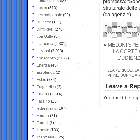
denuncia
(14.528)
promessa: “Sono 
strutturale delle
destra
(573)
(da agenzie)
destradipopolo
(99)
Di Pietro
(101)
This entry was posted o
Diritti civili
(276)
responses to this entr
don Gallo
(9)
economia
(2.331)
«
MELONI SPER
LA CORTE 
elezioni
(3.303)
L’UDIEN
emergenza
(3.077)
Energia
(45)
LEA PERICOLI, LA
Esselunga
(2)
PRIME DONNE A R
Esteri
(784)
Leave a Rep
Eugenetica
(3)
Europa
(1.314)
You must be
log
Fassino
(13)
federalismo
(167)
Ferrara
(21)
Ferretti
(6)
ferrovie
(133)
finanziaria
(325)