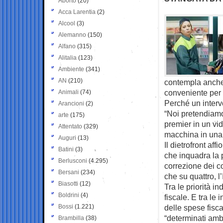
Aborto
(20)
Acca Larentia
(2)
Alcool
(3)
Alemanno
(150)
Alfano
(315)
Alitalia
(123)
Ambiente
(341)
AN
(210)
contempla anche 
conveniente per 
Animali
(74)
Perché un interve
Arancioni
(2)
“Noi pretendiamo
arte
(175)
premier in un vid
Attentato
(329)
macchina in una 
Auguri
(13)
Il dietrofront af
Batini
(3)
che inquadra la 
Berlusconi
(4.295)
correzione dei c
Bersani
(234)
che su quattro, l’
Biasotti
(12)
Tra le priorità i
Boldrini
(4)
fiscale. E tra le
Bossi
(1.221)
delle spese fisca
“determinati ambi
Brambilla
(38)