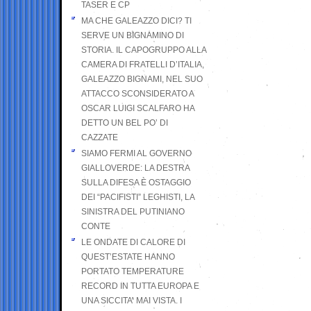
TASER E CP
MA CHE GALEAZZO DICI? TI
SERVE UN BIGNAMINO DI
STORIA. IL CAPOGRUPPO ALLA
CAMERA DI FRATELLI D’ITALIA,
GALEAZZO BIGNAMI, NEL SUO
ATTACCO SCONSIDERATO A
OSCAR LUIGI SCALFARO HA
DETTO UN BEL PO’ DI
CAZZATE
SIAMO FERMI AL GOVERNO
GIALLOVERDE: LA DESTRA
SULLA DIFESA È OSTAGGIO
DEI “PACIFISTI” LEGHISTI, LA
SINISTRA DEL PUTINIANO
CONTE
LE ONDATE DI CALORE DI
QUEST’ESTATE HANNO
PORTATO TEMPERATURE
RECORD IN TUTTA EUROPA E
UNA SICCITA’ MAI VISTA. I