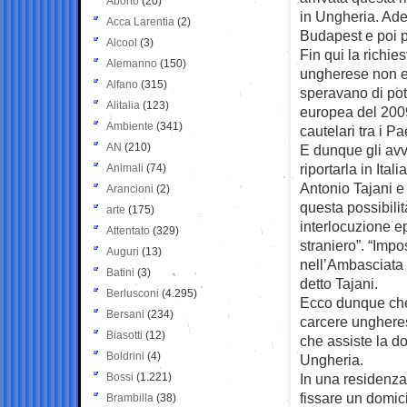
Aborto
(20)
in Ungheria. Ad
Acca Larentia
(2)
Budapest e poi p
Alcool
(3)
Fin qui la richies
Alemanno
(150)
ungherese non era
Alfano
(315)
speravano di pot
Alitalia
(123)
europea del 2009
Ambiente
(341)
cautelari tra i P
AN
(210)
E dunque gli avv
riportarla in Ital
Animali
(74)
Antonio Tajani e
Arancioni
(2)
questa possibilità
arte
(175)
interlocuzione ep
Attentato
(329)
straniero”. “Impo
Auguri
(13)
nell’Ambasciata 
Batini
(3)
detto Tajani.
Berlusconi
(4.295)
Ecco dunque che l
Bersani
(234)
carcere ungheres
Biasotti
(12)
che assiste la d
Boldrini
(4)
Ungheria.
Bossi
(1.221)
In una residenza
fissare un domici
Brambilla
(38)