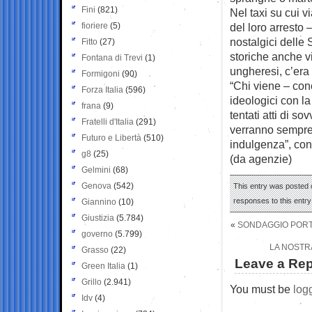
Fini
(821)
Nel taxi su cui v
fioriere
(5)
del loro arresto 
nostalgici delle
Fitto
(27)
storiche anche vi
Fontana di Trevi
(1)
ungheresi, c’era 
Formigoni
(90)
“Chi viene – con
Forza Italia
(596)
ideologici con l
frana
(9)
tentati atti di s
Fratelli d'Italia
(291)
verranno sempre
Futuro e Libertà
(510)
indulgenza”, con
g8
(25)
(da agenzie)
Gelmini
(68)
Genova
(542)
This entry was posted o
responses to this entr
Giannino
(10)
Giustizia
(5.784)
«
SONDAGGIO PORTL
governo
(5.799)
LA NOSTR
Grasso
(22)
Leave a Rep
Green Italia
(1)
Grillo
(2.941)
You must be
log
Idv
(4)