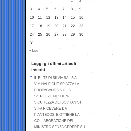
1
2
3
4
5
6
7
8
9
10
11
12
13
14
15
16
17
18
19
20
21
22
23
24
25
26
27
28
29
30
31
« Lug
Leggi gli ultimi articoli
inseriti
IL BLITZ DI SILVIA SALIS AL
VIMINALE CHE SPIAZZA LA
PROPAGANDA SULLA
“PERCEZIONE” DI IN-
SICUREZZA DEI SOVRANISTI:
SI FA RICEVERE DA
PIANTEDOSI E OTTIENE LA
COLLABORAZIONE DEL
MINISTRO SENZA CEDERE SU