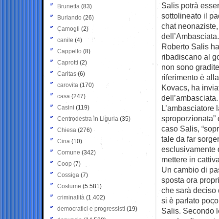
Salis potrà esse
Brunetta
(83)
sottolineato il 
Burlando
(26)
chat neonaziste, 
Camogli
(2)
dell’Ambasciata.
canile
(4)
Roberto Salis ha 
Cappello
(8)
ribadiscano al g
Caprotti
(2)
non sono gradite i
Caritas
(6)
riferimento è al
carovita
(170)
Kovacs, ha invia
casa
(247)
dell’ambasciata.
L’ambasciatore l
Casini
(119)
sproporzionata” c
Centrodestra in Liguria
(35)
caso Salis, “sopr
Chiesa
(276)
tale da far sorge
Cina
(10)
esclusivamente da
Comune
(342)
mettere in cattiv
Coop
(7)
Un cambio di pas
Cossiga
(7)
sposta ora propri
Costume
(5.581)
che sarà deciso 
criminalità
(1.402)
si è parlato poco 
democratici e progressisti
(19)
Salis. Secondo le