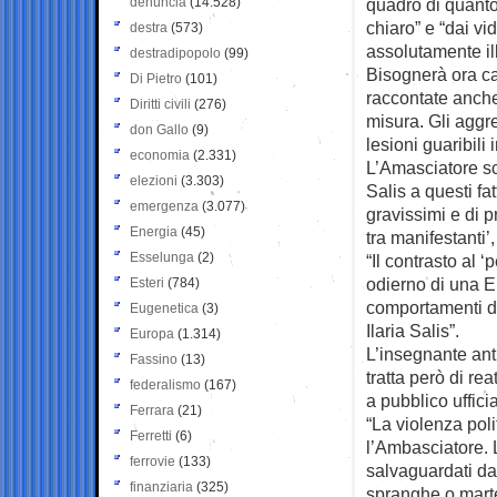
denuncia
(14.528)
quadro di quanto
chiaro” e “dai v
destra
(573)
assolutamente ill
destradipopolo
(99)
Bisognerà ora ca
Di Pietro
(101)
raccontate anche
Diritti civili
(276)
misura. Gli aggr
don Gallo
(9)
lesioni guaribili 
economia
(2.331)
L’Amasciatore sc
elezioni
(3.303)
Salis a questi fa
emergenza
(3.077)
gravissimi e di 
Energia
(45)
tra manifestanti’
Esselunga
(2)
“Il contrasto al ‘
odierno di una E
Esteri
(784)
comportamenti di
Eugenetica
(3)
Ilaria Salis”.
Europa
(1.314)
L’insegnante anti
Fassino
(13)
tratta però di re
federalismo
(167)
a pubblico uffic
Ferrara
(21)
“La violenza poli
Ferretti
(6)
l’Ambasciatore. L
ferrovie
(133)
salvaguardati da
finanziaria
(325)
spranghe o martel