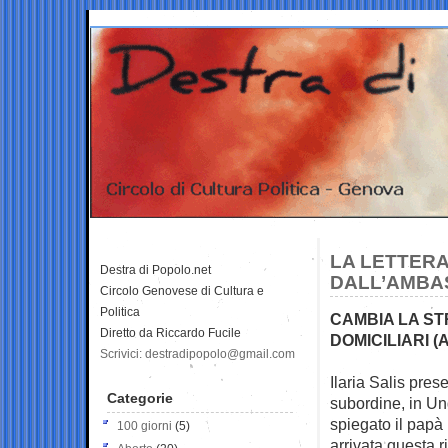
LA LETTERA 
Destra di Popolo.net
DALL’AMBAS
Circolo Genovese di Cultura e
Politica
CAMBIA LA STR
Diretto da Riccardo Fucile
DOMICILIARI 
Scrivici: destradipopolo@gmail.com
Ilaria Salis prese
Categorie
subordine, in Un
spiegato il papà 
100 giorni
(5)
arrivata questa ri