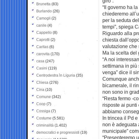
giro”.
Brunetta
(83)
“Il governo ha l
Burlando
(26)
chiederemo all’uf
Camogli
(2)
per la seduta de
canile
(4)
tempi”, spiega Ca
Cappello
(8)
Riguardo alla pr
chiesta dall’opp
Caprotti
(2)
valutazione che 
Caritas
(6)
Ma la scelta del
carovita
(170)
“A noi interessa
casa
(247)
settimana in più
Casini
(119)
venga” dice il s
Centrodestra in Liguria
(35)
Comunque anche 
Chiesa
(276)
bicamerale, il r
Cina
(10)
non sono in grado
Comune
(342)
“Resta fermo -co
Coop
(7)
risposte ai punti
abbiamo consegna
Cossiga
(7)
In trincea il Pd 
Costume
(5.581)
non è adeguata a
criminalità
(1.402)
municipale” comm
democratici e progressisti
(19)
“Presenteremo u