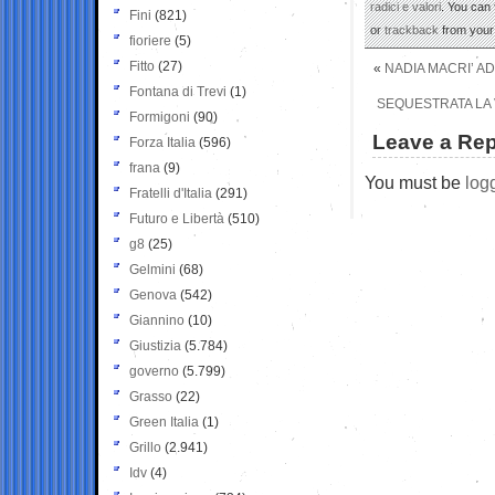
radici e valori
. You can 
Fini
(821)
or
trackback
from your 
fioriere
(5)
Fitto
(27)
«
NADIA MACRI’ AD
Fontana di Trevi
(1)
SEQUESTRATA LA V
Formigoni
(90)
Leave a Rep
Forza Italia
(596)
frana
(9)
You must be
log
Fratelli d'Italia
(291)
Futuro e Libertà
(510)
g8
(25)
Gelmini
(68)
Genova
(542)
Giannino
(10)
Giustizia
(5.784)
governo
(5.799)
Grasso
(22)
Green Italia
(1)
Grillo
(2.941)
Idv
(4)