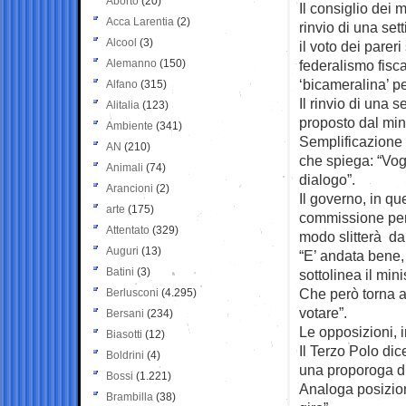
Aborto
(20)
Il consiglio dei m
Acca Larentia
(2)
rinvio di una se
Alcool
(3)
il voto dei pareri
Alemanno
(150)
federalismo fisca
‘bicameralina’ pe
Alfano
(315)
Il rinvio di una 
Alitalia
(123)
proposto dal mini
Ambiente
(341)
Semplificazione
AN
(210)
che spiega: “Vog
Animali
(74)
dialogo”.
Arancioni
(2)
Il governo, in q
arte
(175)
commissione per d
Attentato
(329)
modo slitterà da
Auguri
(13)
“E’ andata bene,
Batini
(3)
sottolinea il min
Che però torna a 
Berlusconi
(4.295)
votare”.
Bersani
(234)
Le opposizioni, i
Biasotti
(12)
Il Terzo Polo di
Boldrini
(4)
una proporoga di
Bossi
(1.221)
Analoga posizion
Brambilla
(38)