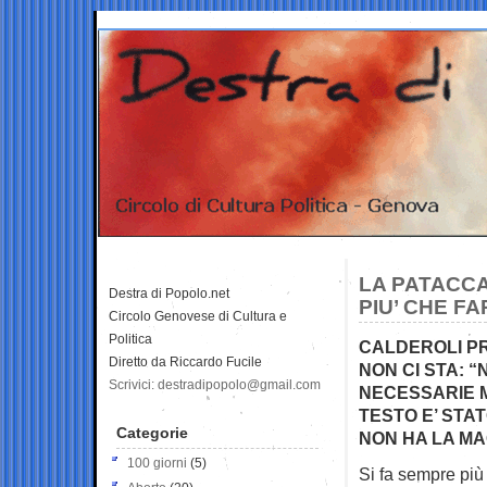
LA PATACCA
Destra di Popolo.net
PIU’ CHE F
Circolo Genovese di Cultura e
Politica
CALDEROLI PR
Diretto da Riccardo Fucile
NON CI STA: 
Scrivici: destradipopolo@gmail.com
NECESSARIE M
TESTO E’ STA
Categorie
NON HA LA M
100 giorni
(5)
Si fa sempre più 