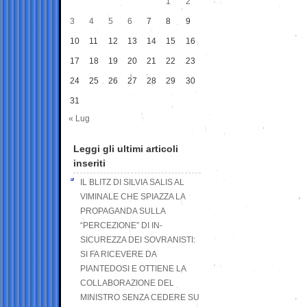
1
2
3
4
5
6
7
8
9
10
11
12
13
14
15
16
17
18
19
20
21
22
23
24
25
26
27
28
29
30
31
« Lug
Leggi gli ultimi articoli
inseriti
IL BLITZ DI SILVIA SALIS AL
VIMINALE CHE SPIAZZA LA
PROPAGANDA SULLA
“PERCEZIONE” DI IN-
SICUREZZA DEI SOVRANISTI:
SI FA RICEVERE DA
PIANTEDOSI E OTTIENE LA
COLLABORAZIONE DEL
MINISTRO SENZA CEDERE SU