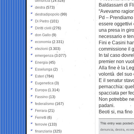
denuncia
(14.528)
Baldassarri di Fl
destra
(573)
“Avevamo ragione
destradipopolo
(99)
Pd – Prendiamo 
Di Pietro
(101)
essere oggettivi 
Diritti civili
(276)
una presa in giro
don Gallo
(9)
necessario e tene
economia
(2.331)
Fini e Casini ha
commissione il g
elezioni
(3.303)
In tal caso dovre
emergenza
(3.077)
premier non vuol
Energia
(45)
Alla fine è la Le
Esselunga
(2)
volontà del suo e
Esteri
(784)
E il senatur stav
Eugenetica
(3)
pernacchia: quell
Europa
(1.314)
spacciata per fe
Fassino
(13)
Non potrebbe nea
federalismo
(167)
padani.
Ferrara
(21)
Beoti si, ma fino
Ferretti
(6)
This entry was posted o
ferrovie
(133)
denuncia
,
destra
,
econ
finanziaria
(325)