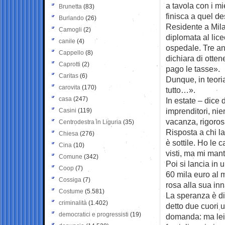
a tavola con i m
Brunetta
(83)
finisca a quel de
Burlando
(26)
Residente a Mila
Camogli
(2)
diplomata al lice
canile
(4)
ospedale. Tre an
Cappello
(8)
dichiara di otten
Caprotti
(2)
pago le tasse».
Caritas
(6)
Dunque, in teoria
carovita
(170)
tutto…».
casa
(247)
In estate – dice
imprenditori, nie
Casini
(119)
vacanza, rigoros
Centrodestra in Liguria
(35)
Risposta a chi la
Chiesa
(276)
è sottile. Ho le 
Cina
(10)
visti, ma mi man
Comune
(342)
Poi si lancia in
Coop
(7)
60 mila euro al 
Cossiga
(7)
rosa alla sua in
Costume
(5.581)
La speranza è di
criminalità
(1.402)
detto due cuori 
democratici e progressisti
(19)
domanda: ma lei c