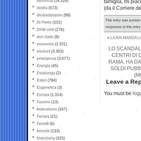
denuncia
(14.528)
famiglia, mi pia
(da il Corriere d
destra
(573)
destradipopolo
(99)
This entry was posted o
Di Pietro
(101)
responses to this entr
Diritti civili
(276)
don Gallo
(9)
«
LA RAI MANDA LA
economia
(2.331)
LO SCANDALO
elezioni
(3.303)
CENTRI DI 
emergenza
(3.077)
RAMA, HA DA
Energia
(45)
SOLDI PUBBL
Esselunga
(2)
(M
Esteri
(784)
Leave a Rep
Eugenetica
(3)
You must be
log
Europa
(1.314)
Fassino
(13)
federalismo
(167)
Ferrara
(21)
Ferretti
(6)
ferrovie
(133)
finanziaria
(325)