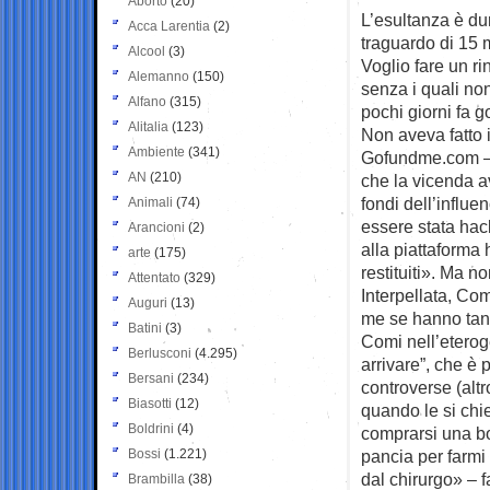
Aborto
(20)
L’esultanza è dur
Acca Larentia
(2)
traguardo di
15 m
Alcool
(3)
Voglio fare un rin
Alemanno
(150)
senza i quali no
Alfano
(315)
pochi giorni fa g
Alitalia
(123)
Non aveva fatto i
Ambiente
(341)
Gofundme.com – p
AN
(210)
che la vicenda a
fondi dell’influ
Animali
(74)
essere stata hack
Arancioni
(2)
alla piattaforma 
arte
(175)
restituiti». Ma 
Attentato
(329)
Interpellata, Co
Auguri
(13)
me se hanno tant
Batini
(3)
Comi nell’eterog
Berlusconi
(4.295)
arrivare”, che è 
Bersani
(234)
controverse (alt
Biasotti
(12)
quando le si chie
Boldrini
(4)
comprarsi una bor
Bossi
(1.221)
pancia per farmi 
dal chirurgo» – 
Brambilla
(38)