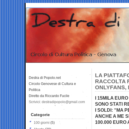
LA PIATTA
Destra di Popolo.net
RACCOLTA F
Circolo Genovese di Cultura e
ONLYFANS, 
Politica
Diretto da Riccardo Fucile
I 15MILA EUR
Scrivici: destradipopolo@gmail.com
SONO STATI R
I SOLDI: “M
Categorie
ANCHE A ME 
100.000 EURO 
100 giorni
(5)