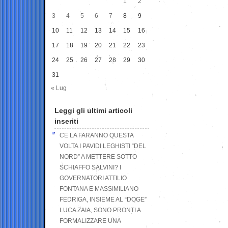
1
2
3
4
5
6
7
8
9
10
11
12
13
14
15
16
17
18
19
20
21
22
23
24
25
26
27
28
29
30
31
« Lug
Leggi gli ultimi articoli
inseriti
CE LA FARANNO QUESTA
VOLTA I PAVIDI LEGHISTI “DEL
NORD” A METTERE SOTTO
SCHIAFFO SALVINI? I
GOVERNATORI ATTILIO
FONTANA E MASSIMILIANO
FEDRIGA, INSIEME AL “DOGE”
LUCA ZAIA, SONO PRONTI A
FORMALIZZARE UNA