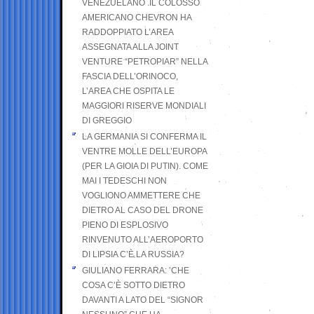
VENEZUELANO .IL COLOSSO
AMERICANO CHEVRON HA
RADDOPPIATO L’AREA
ASSEGNATA ALLA JOINT
VENTURE “PETROPIAR” NELLA
FASCIA DELL’ORINOCO,
L’AREA CHE OSPITA LE
MAGGIORI RISERVE MONDIALI
DI GREGGIO
LA GERMANIA SI CONFERMA IL
VENTRE MOLLE DELL’EUROPA
(PER LA GIOIA DI PUTIN). COME
MAI I TEDESCHI NON
VOGLIONO AMMETTERE CHE
DIETRO AL CASO DEL DRONE
PIENO DI ESPLOSIVO
RINVENUTO ALL’AEROPORTO
DI LIPSIA C’È LA RUSSIA?
GIULIANO FERRARA: ’CHE
COSA C’È SOTTO DIETRO
DAVANTI A LATO DEL “SIGNOR