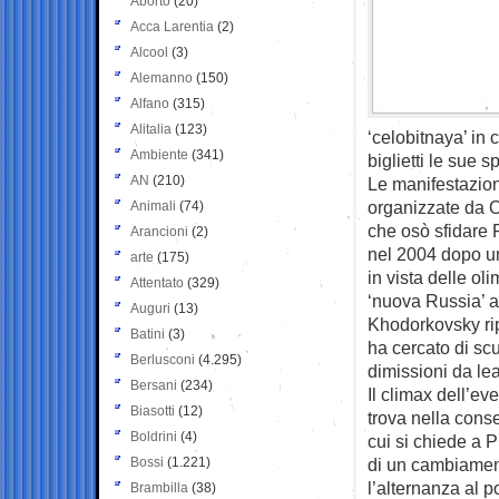
Aborto
(20)
Acca Larentia
(2)
Alcool
(3)
Alemanno
(150)
Alfano
(315)
Alitalia
(123)
‘celobitnaya’ in 
Ambiente
(341)
biglietti le sue 
AN
(210)
Le manifestazioni
organizzate da O
Animali
(74)
che osò sfidare P
Arancioni
(2)
nel 2004 dopo un
arte
(175)
in vista delle ol
Attentato
(329)
‘nuova Russia’ 
Auguri
(13)
Khodorkovsky rip
Batini
(3)
ha cercato di sc
Berlusconi
(4.295)
dimissioni da le
Bersani
(234)
Il climax dell’eve
Biasotti
(12)
trova nella conse
Boldrini
(4)
cui si chiede a 
Bossi
(1.221)
di un cambiament
l’alternanza al 
Brambilla
(38)