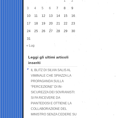
1
2
3
4
5
6
7
8
9
10
11
12
13
14
15
16
17
18
19
20
21
22
23
24
25
26
27
28
29
30
31
« Lug
Leggi gli ultimi articoli
inseriti
IL BLITZ DI SILVIA SALIS AL
VIMINALE CHE SPIAZZA LA
PROPAGANDA SULLA
“PERCEZIONE” DI IN-
SICUREZZA DEI SOVRANISTI:
SI FA RICEVERE DA
PIANTEDOSI E OTTIENE LA
COLLABORAZIONE DEL
MINISTRO SENZA CEDERE SU