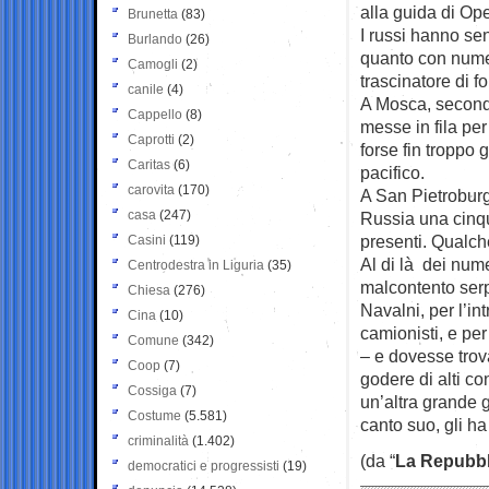
alla guida di Op
Brunetta
(83)
I russi hanno sen
Burlando
(26)
quanto con numer
Camogli
(2)
trascinatore di f
canile
(4)
A Mosca, second
Cappello
(8)
messe in fila per
Caprotti
(2)
forse fin troppo 
Caritas
(6)
pacifico.
carovita
(170)
A San Pietroburgo
casa
(247)
Russia una cinqu
presenti. Qualch
Casini
(119)
Al di là dei nume
Centrodestra in Liguria
(35)
malcontento serpe
Chiesa
(276)
Navalni, per l’i
Cina
(10)
camionisti, e per
Comune
(342)
– e dovesse trov
Coop
(7)
godere di alti c
Cossiga
(7)
un’altra grande 
Costume
(5.581)
canto suo, gli h
criminalità
(1.402)
(da “
La Repubbl
democratici e progressisti
(19)