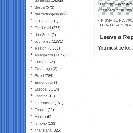
denuncia
(14.528)
This entry was posted o
destra
(573)
responses to this entr
destradipopolo
(99)
«
PRIMARIE PD, 700
Di Pietro
(101)
FLOP DI SALVINI A
Diritti civili
(276)
don Gallo
(9)
Leave a Rep
economia
(2.331)
You must be
log
elezioni
(3.303)
emergenza
(3.077)
Energia
(45)
Esselunga
(2)
Esteri
(784)
Eugenetica
(3)
Europa
(1.314)
Fassino
(13)
federalismo
(167)
Ferrara
(21)
Ferretti
(6)
ferrovie
(133)
finanziaria
(325)