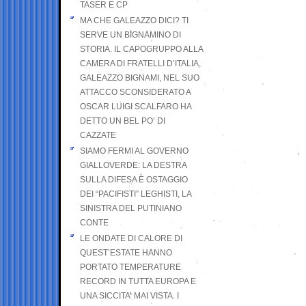
TASER E CP
MA CHE GALEAZZO DICI? TI
SERVE UN BIGNAMINO DI
STORIA. IL CAPOGRUPPO ALLA
CAMERA DI FRATELLI D’ITALIA,
GALEAZZO BIGNAMI, NEL SUO
ATTACCO SCONSIDERATO A
OSCAR LUIGI SCALFARO HA
DETTO UN BEL PO’ DI
CAZZATE
SIAMO FERMI AL GOVERNO
GIALLOVERDE: LA DESTRA
SULLA DIFESA È OSTAGGIO
DEI “PACIFISTI” LEGHISTI, LA
SINISTRA DEL PUTINIANO
CONTE
LE ONDATE DI CALORE DI
QUEST’ESTATE HANNO
PORTATO TEMPERATURE
RECORD IN TUTTA EUROPA E
UNA SICCITA’ MAI VISTA. I