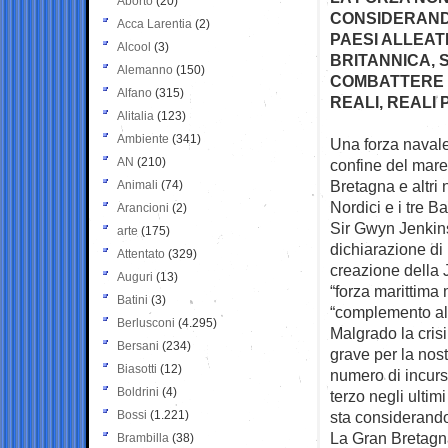
Aborto
(20)
CONSIDERANDO
Acca Larentia
(2)
PAESI ALLEAT
Alcool
(3)
BRITANNICA, 
Alemanno
(150)
COMBATTERE 
Alfano
(315)
REALI, REALI
Alitalia
(123)
Ambiente
(341)
Una forza navale
AN
(210)
confine del mar
Bretagna e altri
Animali
(74)
Nordici e i tre B
Arancioni
(2)
Sir Gwyn Jenkins
arte
(175)
dichiarazione di 
Attentato
(329)
creazione della 
Auguri
(13)
“forza marittima
Batini
(3)
“complemento al
Berlusconi
(4.295)
Malgrado la cris
Bersani
(234)
grave per la nostr
Biasotti
(12)
numero di incurs
Boldrini
(4)
terzo negli ultim
Bossi
(1.221)
sta considerando 
La Gran Bretagna
Brambilla
(38)