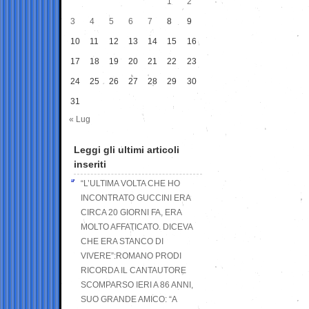
1
2
3
4
5
6
7
8
9
10
11
12
13
14
15
16
17
18
19
20
21
22
23
24
25
26
27
28
29
30
31
« Lug
Leggi gli ultimi articoli
inseriti
“L’ULTIMA VOLTA CHE HO
INCONTRATO GUCCINI ERA
CIRCA 20 GIORNI FA, ERA
MOLTO AFFATICATO. DICEVA
CHE ERA STANCO DI
VIVERE”:ROMANO PRODI
RICORDA IL CANTAUTORE
SCOMPARSO IERI A 86 ANNI,
SUO GRANDE AMICO: “A