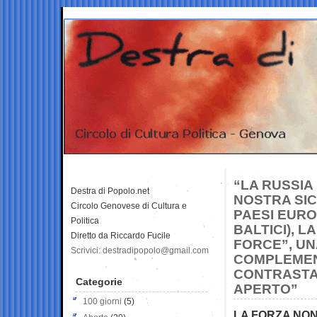
“LA RUSSIA
Destra di Popolo.net
NOSTRA SI
Circolo Genovese di Cultura e
PAESI EUROP
Politica
BALTICI), 
Diretto da Riccardo Fucile
FORCE”, UN
Scrivici: destradipopolo@gmail.com
COMPLEMEN
CONTRASTAR
Categorie
APERTO”
100 giorni
(5)
LA FORZA NON 