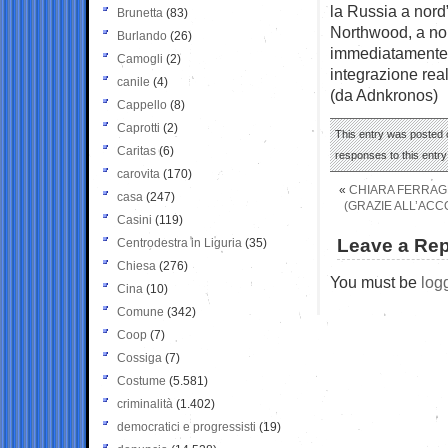
la Russia a nord
Brunetta
(83)
Northwood, a nor
Burlando
(26)
immediatamente, 
Camogli
(2)
integrazione rea
canile
(4)
(da Adnkronos)
Cappello
(8)
Caprotti
(2)
This entry was posted o
Caritas
(6)
responses to this entr
carovita
(170)
«
CHIARA FERRAGN
casa
(247)
(GRAZIE ALL’AC
Casini
(119)
Leave a Rep
Centrodestra in Liguria
(35)
Chiesa
(276)
You must be
log
Cina
(10)
Comune
(342)
Coop
(7)
Cossiga
(7)
Costume
(5.581)
criminalità
(1.402)
democratici e progressisti
(19)