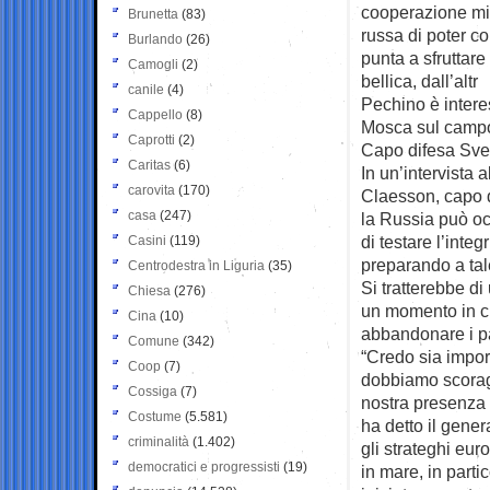
cooperazione mil
Brunetta
(83)
russa di poter co
Burlando
(26)
punta a sfruttare
Camogli
(2)
bellica, dall’altr
canile
(4)
Pechino è intere
Cappello
(8)
Mosca sul campo 
Caprotti
(2)
Capo difesa Svez
Caritas
(6)
In un’intervista 
carovita
(170)
Claesson, capo d
casa
(247)
la Russia può oc
di testare l’inte
Casini
(119)
preparando a tal
Centrodestra in Liguria
(35)
Si tratterebbe di 
Chiesa
(276)
un momento in c
Cina
(10)
abbandonare i pa
Comune
(342)
“Credo sia impor
Coop
(7)
dobbiamo scoragg
Cossiga
(7)
nostra presenza 
Costume
(5.581)
ha detto il gener
criminalità
(1.402)
gli strateghi eur
democratici e progressisti
(19)
in mare, in parti