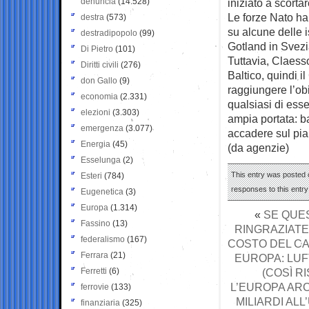
denuncia
(14.528)
iniziato a scorta
Le forze Nato han
destra
(573)
su alcune delle i
destradipopolo
(99)
Gotland in Svez
Di Pietro
(101)
Tuttavia, Claess
Diritti civili
(276)
Baltico, quindi i
don Gallo
(9)
raggiungere l’obi
economia
(2.331)
qualsiasi di ess
elezioni
(3.303)
ampia portata: b
emergenza
(3.077)
accadere sul pian
Energia
(45)
(da agenzie)
Esselunga
(2)
This entry was posted o
Esteri
(784)
responses to this entr
Eugenetica
(3)
Europa
(1.314)
«
SE QUE
Fassino
(13)
RINGRAZIATE
federalismo
(167)
COSTO DEL CA
Ferrara
(21)
EUROPA: LUF
Ferretti
(6)
(COSÌ R
L’EUROPA ARC
ferrovie
(133)
MILIARDI AL
finanziaria
(325)