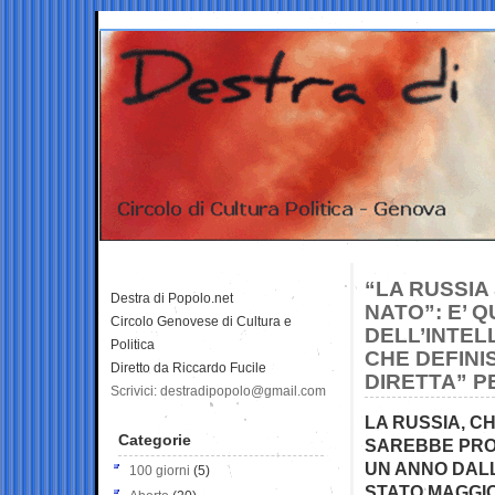
“LA RUSSIA
Destra di Popolo.net
NATO”: E’
Circolo Genovese di Cultura e
DELL’INTELL
Politica
CHE DEFINI
Diretto da Riccardo Fucile
DIRETTA” P
Scrivici: destradipopolo@gmail.com
LA RUSSIA, CH
Categorie
SAREBBE PRO
UN ANNO DALL
100 giorni
(5)
STATO MAGGIO