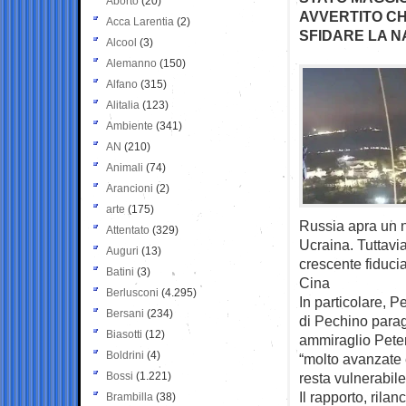
Aborto
(20)
AVVERTITO C
Acca Larentia
(2)
SFIDARE LA N
Alcool
(3)
Alemanno
(150)
Alfano
(315)
Alitalia
(123)
Ambiente
(341)
AN
(210)
Animali
(74)
Arancioni
(2)
arte
(175)
Russia apra un n
Attentato
(329)
Ucraina. Tuttavia
Auguri
(13)
crescente fiducia
Batini
(3)
Cina
Berlusconi
(4.295)
In particolare, 
Bersani
(234)
di Pechino paragon
Biasotti
(12)
ammiraglio Peter
Boldrini
(4)
“molto avanzate
Bossi
(1.221)
resta vulnerabil
Il rapporto, rila
Brambilla
(38)