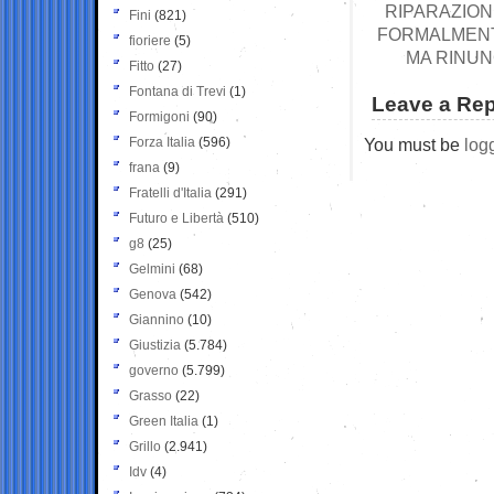
RIPARAZION
Fini
(821)
FORMALMENTE
fioriere
(5)
MA RINUN
Fitto
(27)
Fontana di Trevi
(1)
Leave a Rep
Formigoni
(90)
Forza Italia
(596)
You must be
log
frana
(9)
Fratelli d'Italia
(291)
Futuro e Libertà
(510)
g8
(25)
Gelmini
(68)
Genova
(542)
Giannino
(10)
Giustizia
(5.784)
governo
(5.799)
Grasso
(22)
Green Italia
(1)
Grillo
(2.941)
Idv
(4)