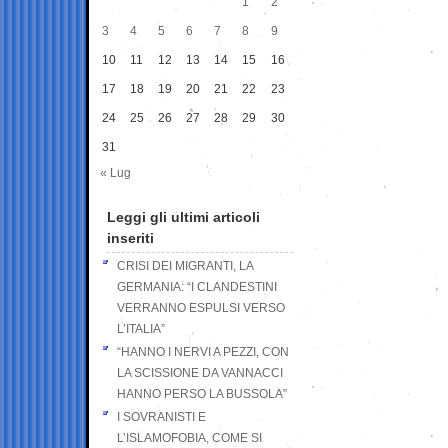
1
2
3
4
5
6
7
8
9
10
11
12
13
14
15
16
17
18
19
20
21
22
23
24
25
26
27
28
29
30
31
« Lug
Leggi gli ultimi articoli
inseriti
CRISI DEI MIGRANTI, LA
GERMANIA: “I CLANDESTINI
VERRANNO ESPULSI VERSO
L’ITALIA”
“HANNO I NERVI A PEZZI, CON
LA SCISSIONE DA VANNACCI
HANNO PERSO LA BUSSOLA”
I SOVRANISTI E
L’ISLAMOFOBIA, COME SI