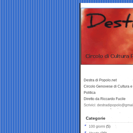
Destra di Popolo.net
Circolo Genovese di Cultura e
Politica
Diretto da Riccardo Fucile
Scrivici: destradipopolo@gma
Categorie
100 giorni
(5)