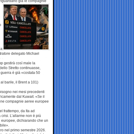
i riguardano già
le compagnie
o
 a
stratore delegato Michael
p gestirà così male la
 dello Stretto continuasse,
a guerra è già «costata 50
 al barile, il Brent a 101)
bbisogno nei mesi precedenti
oricamente dal Kuwait. «Se il
 alcune compagnie aeree europee
l frattempo, da Ita ad
crisi. L’allarme non è più
te europee, dichiarando che un
bile».
euro nel primo semestre 2026.