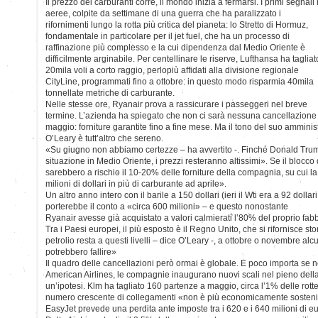
Il prezzo dei carburanti corre, il mondo inizia a fermarsi. I primi segnal
aeree, colpite da settimane di una guerra che ha paralizzato i
rifornimenti lungo la rotta più critica del pianeta: lo Stretto di Hormuz,
fondamentale in particolare per il jet fuel, che ha un processo di
raffinazione più complesso e la cui dipendenza dal Medio Oriente è
difficilmente arginabile. Per centellinare le riserve, Lufthansa ha tagliat
20mila voli a corto raggio, perlopiù affidati alla divisione regionale
CityLine, programmati fino a ottobre: in questo modo risparmia 40mila
tonnellate metriche di carburante.
Nelle stesse ore, Ryanair prova a rassicurare i passeggeri nel breve
termine. L’azienda ha spiegato che non ci sarà nessuna cancellazione
maggio: forniture garantite fino a fine mese. Ma il tono del suo ammini
O’Leary è tutt’altro che sereno.
«Su giugno non abbiamo certezze – ha avvertito -. Finché Donald Trum
situazione in Medio Oriente, i prezzi resteranno altissimi». Se il blocco
sarebbero a rischio il 10-20% delle forniture della compagnia, su cui l
milioni di dollari in più di carburante ad aprile».
Un altro anno intero con il barile a 150 dollari (ieri il Wti era a 92 dollari
porterebbe il conto a «circa 600 milioni» – e questo nonostante
Ryanair avesse già acquistato a valori calmierati l’80% del proprio fa
Tra i Paesi europei, il più esposto è il Regno Unito, che si rifornisce st
petrolio resta a questi livelli – dice O’Leary -, a ottobre o novembre
potrebbero fallire»
Il quadro delle cancellazioni però ormai è globale. E poco importa se ne
American Airlines, le compagnie inaugurano nuovi scali nel pieno della 
un’ipotesi. Klm ha tagliato 160 partenze a maggio, circa l’1% delle rot
numero crescente di collegamenti «non è più economicamente sosteni
EasyJet prevede una perdita ante imposte tra i 620 e i 640 milioni di 