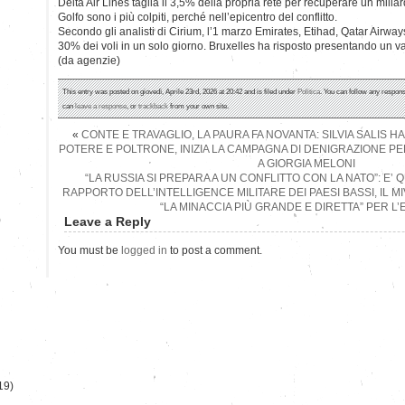
Delta Air Lines taglia il 3,5% della propria rete per recuperare un miliard
Golfo sono i più colpiti, perché nell’epicentro del conflitto.
Secondo gli analisti di Cirium, l’1 marzo Emirates, Etihad, Qatar Airwa
30% dei voli in un solo giorno. Bruxelles ha risposto presentando un v
(da agenzie)
This entry was posted on giovedì, Aprile 23rd, 2026 at 20:42 and is filed under
Politica
. You can follow any respons
can
leave a response
, or
trackback
from your own site.
«
CONTE E TRAVAGLIO, LA PAURA FA NOVANTA: SILVIA SALIS HA
POTERE E POLTRONE, INIZIA LA CAMPAGNA DI DENIGRAZIONE PE
A GIORGIA MELONI
“LA RUSSIA SI PREPARA A UN CONFLITTO CON LA NATO”: E
RAPPORTO DELL’INTELLIGENCE MILITARE DEI PAESI BASSI, IL 
“LA MINACCIA PIÙ GRANDE E DIRETTA” PER L
)
Leave a Reply
You must be
logged in
to post a comment.
19)