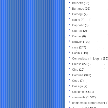
Brunetta
(83)
Burlando
(26)
Camogli
(2)
canile
(4)
Cappello
(8)
Caprotti
(2)
Caritas
(6)
carovita
(170)
casa
(247)
Casini
(119)
Centrodestra in Liguria
(35
Chiesa
(276)
Cina
(10)
Comune
(342)
Coop
(7)
Cossiga
(7)
Costume
(5.581)
criminalità
(1.402)
democratici e progressisti
(