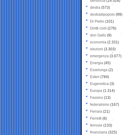
denuncia
(14.528)
destra
(573)
destradipopolo
(99)
Di Pietro
(101)
Diritti civili
(276)
don Gallo
(9)
economia
(2.331)
elezioni
(3.303)
emergenza
(3.077)
Energia
(45)
Esselunga
(2)
Esteri
(784)
Eugenetica
(3)
Europa
(1.314)
Fassino
(13)
federalismo
(167)
Ferrara
(21)
Ferretti
(6)
ferrovie
(133)
finanziaria
(325)