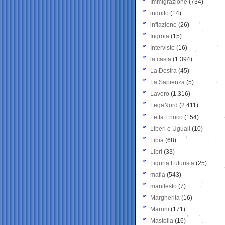
Immigrazione
(734)
indulto
(14)
inflazione
(26)
Ingroia
(15)
Interviste
(16)
la casta
(1.394)
La Destra
(45)
La Sapienza
(5)
Lavoro
(1.316)
LegaNord
(2.411)
Letta Enrico
(154)
Liberi e Uguali
(10)
Libia
(68)
Libri
(33)
Liguria Futurista
(25)
mafia
(543)
manifesto
(7)
Margherita
(16)
Maroni
(171)
Mastella
(16)