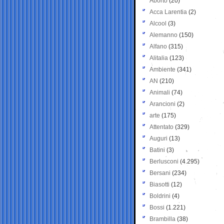
Aborto
(20)
Acca Larentia
(2)
Alcool
(3)
Alemanno
(150)
Alfano
(315)
Alitalia
(123)
Ambiente
(341)
AN
(210)
Animali
(74)
Arancioni
(2)
arte
(175)
Attentato
(329)
Auguri
(13)
Batini
(3)
Berlusconi
(4.295)
Bersani
(234)
Biasotti
(12)
Boldrini
(4)
Bossi
(1.221)
Brambilla
(38)