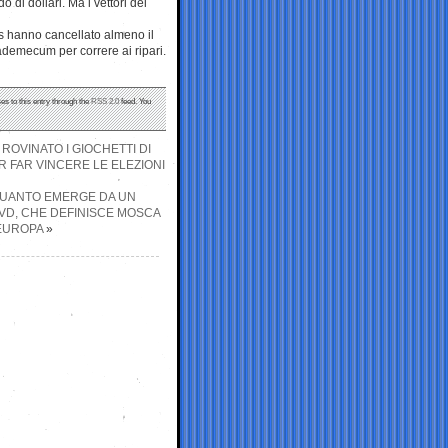
o di dollari. Ma i vettori del
ys hanno cancellato almeno il
ademecum per correre ai ripari.
es to this entry through the
RSS 2.0
feed. You
 ROVINATO I GIOCHETTI DI
R FAR VINCERE LE ELEZIONI
’ QUANTO EMERGE DA UN
MIVD, CHE DEFINISCE MOSCA
’EUROPA
»