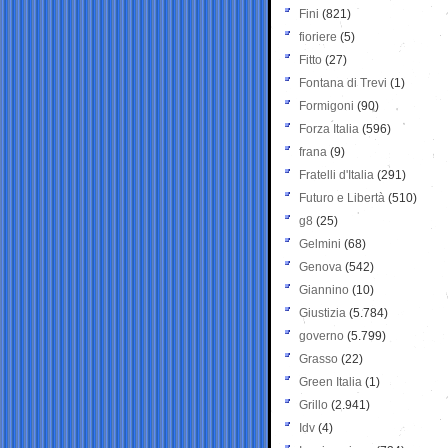
Fini
(821)
fioriere
(5)
Fitto
(27)
Fontana di Trevi
(1)
Formigoni
(90)
Forza Italia
(596)
frana
(9)
Fratelli d'Italia
(291)
Futuro e Libertà
(510)
g8
(25)
Gelmini
(68)
Genova
(542)
Giannino
(10)
Giustizia
(5.784)
governo
(5.799)
Grasso
(22)
Green Italia
(1)
Grillo
(2.941)
Idv
(4)