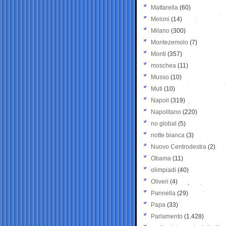
Mattarella
(60)
Meloni
(14)
Milano
(300)
Montezemolo
(7)
Monti
(357)
moschea
(11)
Musso
(10)
Muti
(10)
Napoli
(319)
Napolitano
(220)
no global
(5)
notte bianca
(3)
Nuovo Centrodestra
(2)
Obama
(11)
olimpiadi
(40)
Oliveri
(4)
Pannella
(29)
Papa
(33)
Parlamento
(1.428)