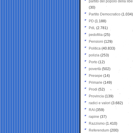
partito del popolo della libe
(30)
Partito Democratico
(1.034)
PD
(1.188)
PdL
(2.781)
pedofilia
(25)
Pensioni
(129)
Politica
(40.833)
polizia
(253)
Porto
(12)
povertà
(502)
Presepe
(14)
Primarie
(149)
Prodi
(52)
Provincia
(139)
radici e valori
(3.682)
RAI
(359)
rapine
(37)
Razzismo
(1.410)
Referendum
(200)