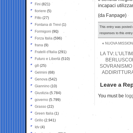
Fini
(821)
incapaci utilizz
fioriere
(5)
(da Fanpage)
Fitto
(27)
Fontana di Trevi
(1)
This entry was posted o
Formigoni
(90)
responses to this entr
Forza Italia
(596)
«
NUOVA MISSIONE
frana
(9)
Fratelli d'Italia
(291)
LA TV: L’ULT
Futuro e Libertà
(510)
BERLUSCONI
SOVRANISMO 
g8
(25)
ADDIRITTURA
Gelmini
(68)
Genova
(542)
Leave a Rep
Giannino
(10)
Giustizia
(5.784)
You must be
log
governo
(5.799)
Grasso
(22)
Green Italia
(1)
Grillo
(2.941)
Idv
(4)