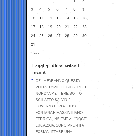
1
2
3
4
5
6
7
8
9
10
11
12
13
14
15
16
17
18
19
20
21
22
23
24
25
26
27
28
29
30
31
« Lug
Leggi gli ultimi articoli
inseriti
CE LA FARANNO QUESTA
VOLTA I PAVIDI LEGHISTI “DEL
NORD” A METTERE SOTTO
SCHIAFFO SALVINI? I
GOVERNATORI ATTILIO
FONTANA E MASSIMILIANO
FEDRIGA, INSIEME AL “DOGE”
LUCA ZAIA, SONO PRONTI A
FORMALIZZARE UNA