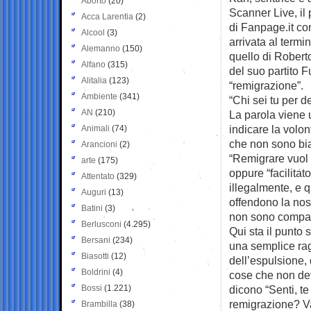
Aborto
(20)
Scanner Live, il
Acca Larentia
(2)
di Fanpage.it con
Alcool
(3)
arrivata al termi
Alemanno
(150)
quello di Robert
Alfano
(315)
del suo partito F
Alitalia
(123)
“remigrazione”.
Ambiente
(341)
“Chi sei tu per d
AN
(210)
La parola viene u
indicare la volon
Animali
(74)
che non sono bia
Arancioni
(2)
“Remigrare vuol d
arte
(175)
oppure “facilitat
Attentato
(329)
illegalmente, e 
Auguri
(13)
offendono la nost
Batini
(3)
non sono compati
Berlusconi
(4.295)
Qui sta il punto
Bersani
(234)
una semplice ragio
Biasotti
(12)
dell’espulsione, 
Boldrini
(4)
cose che non devi
Bossi
(1.221)
dicono “Senti, t
remigrazione? V
Brambilla
(38)