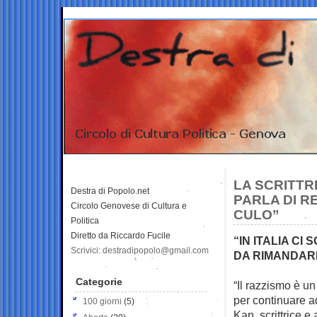
LA SCRITTR
Destra di Popolo.net
PARLA DI R
Circolo Genovese di Cultura e
CULO”
Politica
Diretto da Riccardo Fucile
“IN ITALIA CI
Scrivici: destradipopolo@gmail.com
DA RIMANDARE
Categorie
“Il razzismo è un
per
continuare a
100 giorni
(5)
Kan, scrittrice e 