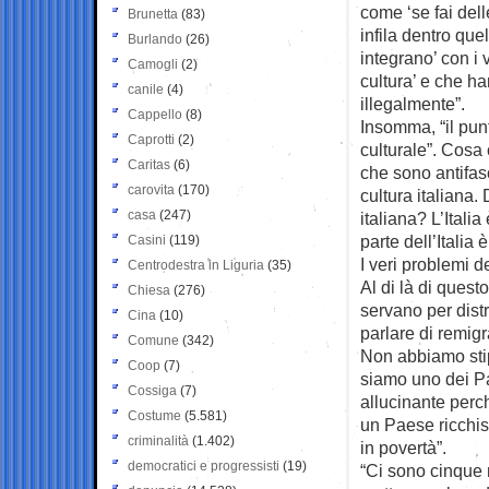
come ‘se fai del
Brunetta
(83)
infila dentro que
Burlando
(26)
integrano’ con i 
Camogli
(2)
cultura’ e che h
canile
(4)
illegalmente”.
Cappello
(8)
Insomma, “il punt
Caprotti
(2)
culturale”. Cosa c
Caritas
(6)
che sono antifas
carovita
(170)
cultura italiana.
casa
(247)
italiana? L’Italia
parte dell’Italia
Casini
(119)
I veri problemi d
Centrodestra in Liguria
(35)
Al di là di questo
Chiesa
(276)
servano per distr
Cina
(10)
parlare di remig
Comune
(342)
Non abbiamo sti
Coop
(7)
siamo uno dei Pa
Cossiga
(7)
allucinante perché
Costume
(5.581)
un Paese ricchis
criminalità
(1.402)
in povertà”.
democratici e progressisti
(19)
“Ci sono cinque 