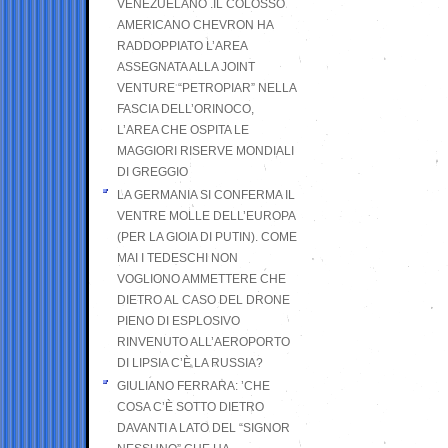
VENEZUELANO .IL COLOSSO
AMERICANO CHEVRON HA
RADDOPPIATO L’AREA
ASSEGNATA ALLA JOINT
VENTURE “PETROPIAR” NELLA
FASCIA DELL’ORINOCO,
L’AREA CHE OSPITA LE
MAGGIORI RISERVE MONDIALI
DI GREGGIO
LA GERMANIA SI CONFERMA IL
VENTRE MOLLE DELL’EUROPA
(PER LA GIOIA DI PUTIN). COME
MAI I TEDESCHI NON
VOGLIONO AMMETTERE CHE
DIETRO AL CASO DEL DRONE
PIENO DI ESPLOSIVO
RINVENUTO ALL’AEROPORTO
DI LIPSIA C’È LA RUSSIA?
GIULIANO FERRARA: ’CHE
COSA C’È SOTTO DIETRO
DAVANTI A LATO DEL “SIGNOR