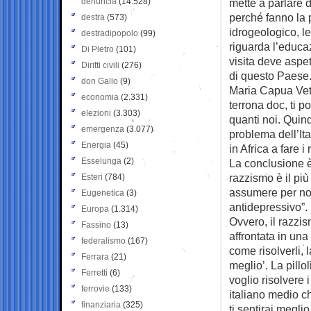
denuncia
(14.528)
mette a parlare d
perché fanno la p
destra
(573)
idrogeologico, l
destradipopolo
(99)
riguarda l’educaz
Di Pietro
(101)
visita deve aspe
Diritti civili
(276)
di questo Paese. 
don Gallo
(9)
Maria Capua Vete
economia
(2.331)
terrona doc, ti po
elezioni
(3.303)
quanti noi. Quin
emergenza
(3.077)
problema dell’Ita
Energia
(45)
in Africa a fare 
Esselunga
(2)
La conclusione è
razzismo è il pi
Esteri
(784)
assumere per non
Eugenetica
(3)
antidepressivo”.
Europa
(1.314)
Ovvero, il razzi
Fassino
(13)
affrontata in una
federalismo
(167)
come risolverli, l
Ferrara
(21)
meglio’. La pillo
Ferretti
(6)
voglio risolvere i
ferrovie
(133)
italiano medio c
finanziaria
(325)
ti sentirai megli