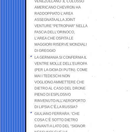
VENEZUELANO .IL COLOSSO
AMERICANO CHEVRON HA
RADDOPPIATO L’AREA
ASSEGNATA ALLA JOINT
VENTURE “PETROPIAR” NELLA
FASCIA DELL’ORINOCO,
L’AREA CHE OSPITA LE
MAGGIORI RISERVE MONDIALI
DI GREGGIO
LA GERMANIA SI CONFERMA IL
VENTRE MOLLE DELL’EUROPA
(PER LA GIOIA DI PUTIN). COME
MAI I TEDESCHI NON
VOGLIONO AMMETTERE CHE
DIETRO AL CASO DEL DRONE
PIENO DI ESPLOSIVO
RINVENUTO ALL’AEROPORTO
DI LIPSIA C’È LA RUSSIA?
GIULIANO FERRARA: ’CHE
COSA C’È SOTTO DIETRO
DAVANTI A LATO DEL “SIGNOR