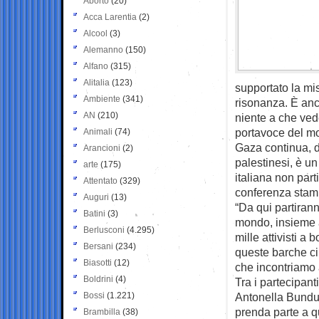
Aborto
(20)
Acca Larentia
(2)
Alcool
(3)
Alemanno
(150)
Alfano
(315)
Alitalia
(123)
supportato la mi
Ambiente
(341)
risonanza. È anc
AN
(210)
niente a che ved
portavoce del mov
Animali
(74)
Gaza continua, da
Arancioni
(2)
palestinesi, è u
arte
(175)
italiana non par
Attentato
(329)
conferenza stam
Auguri
(13)
“Da qui partiran
Batini
(3)
mondo, insieme 
Berlusconi
(4.295)
mille attivisti 
Bersani
(234)
queste barche ci
Biasotti
(12)
che incontriamo 
Boldrini
(4)
Tra i partecipant
Bossi
(1.221)
Antonella Bundu 
prenda parte a q
Brambilla
(38)