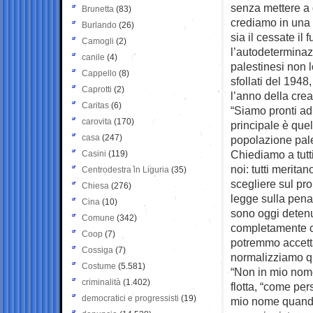
senza mettere a 
Brunetta
(83)
crediamo in una 
Burlando
(26)
sia il cessate il
Camogli
(2)
l’autodeterminaz
canile
(4)
palestinesi non 
Cappello
(8)
sfollati del 1948
Caprotti
(2)
l’anno della crea
Caritas
(6)
“Siamo pronti ad 
carovita
(170)
principale è quel
casa
(247)
popolazione pale
Chiediamo a tutti
Casini
(119)
noi: tutti meritan
Centrodestra in Liguria
(35)
scegliere sul pr
Chiesa
(276)
legge sulla pena 
Cina
(10)
sono oggi detenu
Comune
(342)
completamente co
Coop
(7)
potremmo accetta
Cossiga
(7)
normalizziamo q
Costume
(5.581)
“Non in mio nome”
criminalità
(1.402)
flotta, “come pe
democratici e progressisti
(19)
mio nome quando,