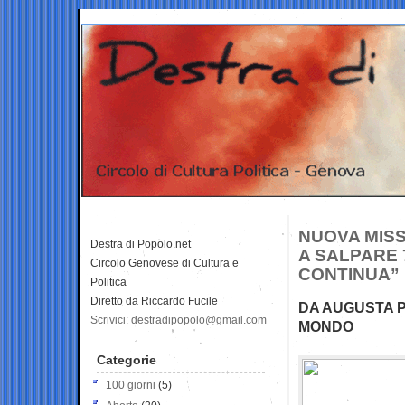
NUOVA MISS
Destra di Popolo.net
A SALPARE 
Circolo Genovese di Cultura e
CONTINUA”
Politica
Diretto da Riccardo Fucile
DA AUGUSTA P
Scrivici: destradipopolo@gmail.com
MONDO
Categorie
100 giorni
(5)