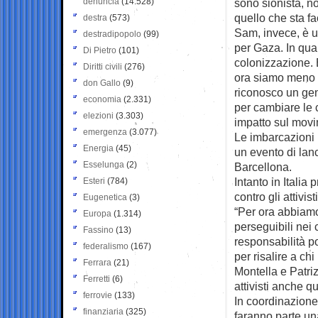
denuncia
(14.528)
sono sionista, n
quello che sta fa
destra
(573)
Sam, invece, è un
destradipopolo
(99)
per Gaza. In quan
Di Pietro
(101)
colonizzazione. 
Diritti civili
(276)
ora siamo meno 
don Gallo
(9)
riconosco un gen
economia
(2.331)
per cambiare le 
elezioni
(3.303)
impatto sul movi
emergenza
(3.077)
Le imbarcazioni 
Energia
(45)
un evento di lan
Esselunga
(2)
Barcellona.
Intanto in Italia
Esteri
(784)
contro gli attivis
Eugenetica
(3)
“Per ora abbiamo 
Europa
(1.314)
perseguibili nei
Fassino
(13)
responsabilità p
federalismo
(167)
per risalire a chi
Ferrara
(21)
Montella e Patri
Ferretti
(6)
attivisti anche q
ferrovie
(133)
In coordinazione
finanziaria
(325)
faranno parte una 