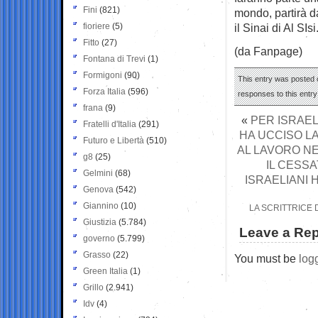
Fini
(821)
mondo, partirà da
fioriere
(5)
il Sinai di Al SIsi
Fitto
(27)
(da Fanpage)
Fontana di Trevi
(1)
Formigoni
(90)
This entry was posted o
Forza Italia
(596)
responses to this entr
frana
(9)
«
PER ISRAEL
Fratelli d'Italia
(291)
HA UCCISO L
Futuro e Libertà
(510)
AL LAVORO NE
g8
(25)
IL CESSA
Gelmini
(68)
ISRAELIANI
Genova
(542)
Giannino
(10)
LA SCRITTRICE
Giustizia
(5.784)
Leave a Rep
governo
(5.799)
Grasso
(22)
You must be
log
Green Italia
(1)
Grillo
(2.941)
Idv
(4)