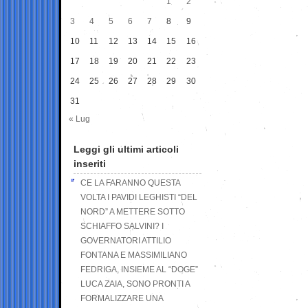
1
2
3
4
5
6
7
8
9
10
11
12
13
14
15
16
17
18
19
20
21
22
23
24
25
26
27
28
29
30
31
« Lug
Leggi gli ultimi articoli
inseriti
CE LA FARANNO QUESTA
VOLTA I PAVIDI LEGHISTI “DEL
NORD” A METTERE SOTTO
SCHIAFFO SALVINI? I
GOVERNATORI ATTILIO
FONTANA E MASSIMILIANO
FEDRIGA, INSIEME AL “DOGE”
LUCA ZAIA, SONO PRONTI A
FORMALIZZARE UNA