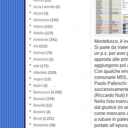
Aborto
(20)
Acca Larentia
(2)
Alcool
(3)
Alemanno
(150)
Alfano
(315)
Alitalia
(123)
Ambiente
(341)
Montefusco, è in
AN
(210)
Si parte da Vale
un p.s. per aver 
Animali
(74)
approda alle pri
Arancioni
(2)
aggiungono poi al
arte
(175)
Con qualche erro
Attentato
(329)
comunarie M5S, 
Auguri
(13)
Paolo Palleschi (
Batini
(3)
successivamente,
Berlusconi
(4.295)
(Riccardo Nuti) 
Bersani
(234)
Nella lista manc
Biasotti
(12)
dal giudice (in s
Boldrini
(4)
come mancano alc
Bossi
(1.221)
a rubare in pal
portato all’epuraz
Brambilla
(38)