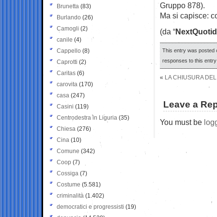
Gruppo 878).
Brunetta
(83)
Ma si capisce: co
Burlando
(26)
Camogli
(2)
(da “
NextQuotid
canile
(4)
Cappello
(8)
This entry was posted o
responses to this entr
Caprotti
(2)
Caritas
(6)
«
LA CHIUSURA DELL
carovita
(170)
casa
(247)
Leave a Rep
Casini
(119)
Centrodestra in Liguria
(35)
You must be
log
Chiesa
(276)
Cina
(10)
Comune
(342)
Coop
(7)
Cossiga
(7)
Costume
(5.581)
criminalità
(1.402)
democratici e progressisti
(19)