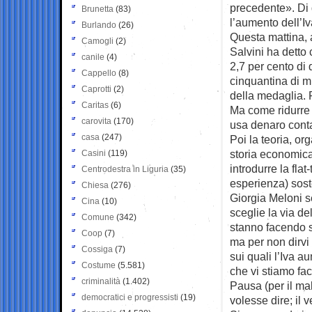
precedente». Di 
Brunetta
(83)
l’aumento dell’Iv
Burlando
(26)
Questa mattina, 
Camogli
(2)
Salvini ha detto 
canile
(4)
2,7 per cento di d
Cappello
(8)
cinquantina di m
Caprotti
(2)
della medaglia. F
Caritas
(6)
Ma come ridurre 
carovita
(170)
usa denaro conta
casa
(247)
Poi la teoria, or
storia economica
Casini
(119)
introdurre la fl
Centrodestra in Liguria
(35)
esperienza) sost
Chiesa
(276)
Giorgia Meloni s
Cina
(10)
sceglie la via del
Comune
(342)
stanno facendo su
Coop
(7)
ma per non dirvi 
Cossiga
(7)
sui quali l’Iva 
Costume
(5.581)
che vi stiamo fac
criminalità
(1.402)
Pausa (per il mal
democratici e progressisti
(19)
volesse dire; il 