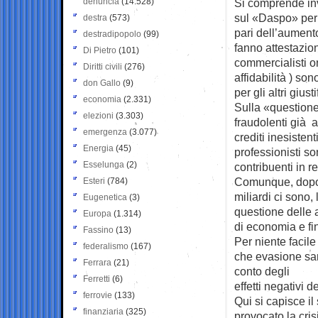
denuncia
(14.528)
Si comprende inve
sul «Daspo» per 
destra
(573)
pari dell’aument
destradipopolo
(99)
fanno attestazio
Di Pietro
(101)
commercialisti on
Diritti civili
(276)
affidabilità ) son
don Gallo
(9)
per gli altri giust
economia
(2.331)
Sulla «questione
elezioni
(3.303)
fraudolenti già 
emergenza
(3.077)
crediti inesistent
Energia
(45)
professionisti so
Esselunga
(2)
contribuenti in r
Comunque, dopo u
Esteri
(784)
miliardi ci sono,
Eugenetica
(3)
questione delle 
Europa
(1.314)
di economia e fi
Fassino
(13)
Per niente facil
federalismo
(167)
che evasione sa
Ferrara
(21)
conto degli
Ferretti
(6)
effetti negativi d
ferrovie
(133)
Qui si capisce il
finanziaria
(325)
provocato la cri