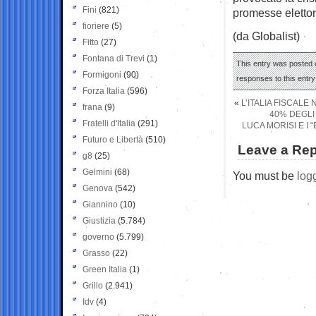
Fini
(821)
promesse elettora
fioriere
(5)
(da Globalist)
Fitto
(27)
Fontana di Trevi
(1)
This entry was posted o
Formigoni
(90)
responses to this entr
Forza Italia
(596)
«
L’ITALIA FISCALE
frana
(9)
40% DEGLI 
Fratelli d'Italia
(291)
LUCA MORISI E I 
Futuro e Libertà
(510)
Leave a Rep
g8
(25)
Gelmini
(68)
You must be
log
Genova
(542)
Giannino
(10)
Giustizia
(5.784)
governo
(5.799)
Grasso
(22)
Green Italia
(1)
Grillo
(2.941)
Idv
(4)