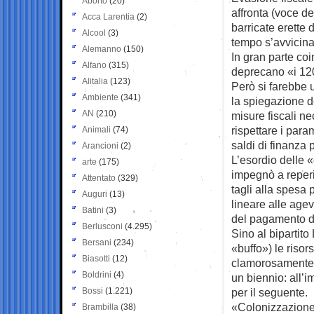
Aborto
(20)
affronta (voce de
Acca Larentia
(2)
barricate erette
Alcool
(3)
tempo s’avvicina
Alemanno
(150)
In gran parte co
Alfano
(315)
deprecano «i 120 
Alitalia
(123)
Però si farebbe u
Ambiente
(341)
la spiegazione d
AN
(210)
misure fiscali ne
rispettare i param
Animali
(74)
saldi di finanza 
Arancioni
(2)
L’esordio delle «
arte
(175)
impegnò a reperir
Attentato
(329)
tagli alla spesa 
Auguri
(13)
lineare alle agevo
Batini
(3)
del pagamento de
Berlusconi
(4.295)
Sino al bipartit
Bersani
(234)
«buffo») le riso
Biasotti
(12)
clamorosamente l
Boldrini
(4)
un biennio: all’i
Bossi
(1.221)
per il seguente.
«Colonizzazione»
Brambilla
(38)