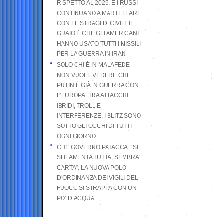
RISPETTO AL 2025, E I RUSSI
CONTINUANO A MARTELLARE
CON LE STRAGI DI CIVILI. IL
GUAIO È CHE GLI AMERICANI
HANNO USATO TUTTI I MISSILI
PER LA GUERRA IN IRAN
SOLO CHI È IN MALAFEDE
NON VUOLE VEDERE CHE
PUTIN È GIÀ IN GUERRA CON
L’EUROPA: TRA ATTACCHI
IBRIDI, TROLL E
INTERFERENZE, I BLITZ SONO
SOTTO GLI OCCHI DI TUTTI
OGNI GIORNO
CHE GOVERNO PATACCA. “SI
SFILAMENTA TUTTA, SEMBRA
CARTA”. LA NUOVA POLO
D’ORDINANZA DEI VIGILI DEL
FUOCO SI STRAPPA CON UN
PO’ D’ACQUA