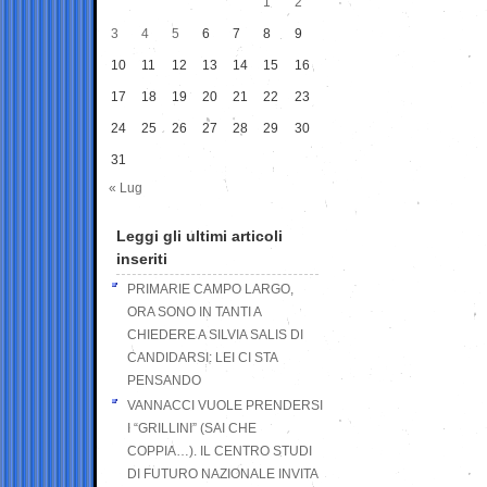
1
2
3
4
5
6
7
8
9
10
11
12
13
14
15
16
17
18
19
20
21
22
23
24
25
26
27
28
29
30
31
« Lug
Leggi gli ultimi articoli
inseriti
PRIMARIE CAMPO LARGO,
ORA SONO IN TANTI A
CHIEDERE A SILVIA SALIS DI
CANDIDARSI: LEI CI STA
PENSANDO
VANNACCI VUOLE PRENDERSI
I “GRILLINI” (SAI CHE
COPPIA…). IL CENTRO STUDI
DI FUTURO NAZIONALE INVITA