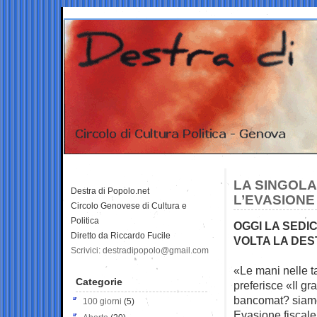
LA SINGOLA
Destra di Popolo.net
L’EVASIONE
Circolo Genovese di Cultura e
Politica
OGGI LA SEDI
Diretto da Riccardo Fucile
VOLTA LA DES
Scrivici: destradipopolo@gmail.com
«Le mani nelle t
Categorie
preferisce «Il
gra
bancomat? siamo
100 giorni
(5)
Evasione fiscale: