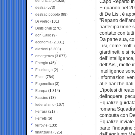
denuncia
(14.528)
Capo Reparto In
E quando nel 202
destra
(573)
di De Lisi, è app
destradipopolo
(99)
”Reparto dell’ana
Di Pietro
(101)
partecipazione s
Diritti civili
(276)
contatto con tutt
don Gallo
(9)
Da parte sua, com
economia
(2.331)
Lisi, come molti 
elezioni
(3.303)
giardinetti e si 
emergenza
(3.077)
dell’intelligence
Energia
(45)
dell’Aisi, mette 
Esselunga
(2)
intelligence sono
informazioni veng
Esteri
(784)
alle banche dati 
Eugenetica
(3)
L’ipotesi di reat
Europa
(1.314)
delinquere, pecu
Fassino
(13)
Equalize guidata 
federalismo
(167)
romana Squadra F
Ferrara
(21)
combutta con Del
Ferretti
(6)
Equalize inviate
ferrovie
(133)
parte l’indagine
finanziaria
(325)
dall’aggiunto Ma