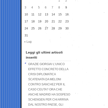
1
2
3
4
5
6
7
8
9
10
11
12
13
14
15
16
17
18
19
20
21
22
23
24
25
26
27
28
29
30
31
« Lug
Leggi gli ultimi articoli
inseriti
GRAZIE GIORGIA! L’UNICO
EFFETTO CONCRETO DELLA
CRISI DIPLOMATICA
SCATENATA DA MELONI
CONTRO SANCHEZ PER IL
CASO CEUTA? ORA CHE
ANCHE MADRID HA SOSPESO
SCHENGEN PER CHI ARRIVA
DAL NOSTRO PAESE, GLI