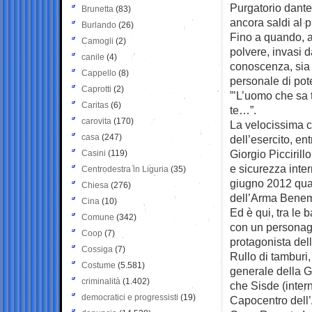
Purgatorio dante
Brunetta
(83)
ancora saldi al p
Burlando
(26)
Fino a quando, a 
Camogli
(2)
polvere, invasi d
canile
(4)
conoscenza, sia in
Cappello
(8)
personale di pote
Caprotti
(2)
”’L’uomo che sa t
Caritas
(6)
te…”.
carovita
(170)
La velocissima c
casa
(247)
dell’esercito, en
Giorgio Piccirill
Casini
(119)
e sicurezza inter
Centrodestra in Liguria
(35)
giugno 2012 quan
Chiesa
(276)
dell’Arma Benem
Cina
(10)
Ed è qui, tra le b
Comune
(342)
con un personagg
Coop
(7)
protagonista del
Cossiga
(7)
Rullo di tamburi,
Costume
(5.581)
generale della Gu
criminalità
(1.402)
che Sisde (intern
democratici e progressisti
(19)
Capocentro dell’