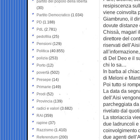
partito del popolo della libertà
resipiscenza sull
(30)
viene coinvolta p
Partito Democratico
(1.034)
Giambruno, il di
PD
(1.188)
dovute distanze 
PdL
(2.781)
Chissà, magari il
pedofilia
(25)
direttore del con
Pensioni
(129)
riservati dell’Ais
Politica
(40.855)
all’informazione
di Del Deo e il
polizia
(253)
chi lo sa…
Porto
(12)
In barba al chiac
povertà
(502)
di Meloni e Man
Presepe
(14)
Poi tutto si romp
Primarie
(149)
La data da segna
Prodi
(52)
dell’Aisi vengon
Provincia
(139)
parcheggiata da
radici e valori
(3.682)
rivelato dal quo
RAI
(359)
La storiaccia vi
rapine
(37)
due ladruncoli e
coinvolgimento di
Razzismo
(1.410)
due agenti dell’A
Referendum
(200)