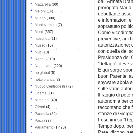
dall’Armata Bran
Mattarella
(60)
prorogato Mario 
Meloni
(14)
debuttante assolu
Milano
(300)
e informazioni e
Montezemolo
(7)
soprattutto politi
Monti
(357)
Come vicedirettore
preventive, anch
moschea
(11)
autorizzazione: q
Musso
(10)
con quella del s
Muti
(10)
Presidenza del C
Napoli
(319)
”dettagli”, deve
Napolitano
(220)
E qui sorge spont
no global
(5)
buon Parente, av
notte bianca
(3)
spyware abbia se
Nuovo Centrodestra
(2)
sulle varie auto
Obama
(11)
Il raggio di pot
olimpiadi
(40)
autonomia per con
raccontano che f
Oliveri
(4)
stanze di Giorgi
Pannella
(29)
Foschini su “Rep
Papa
(33)
Tempo dopo, per
Parlamento
(1.428)
Pare, dicono, se