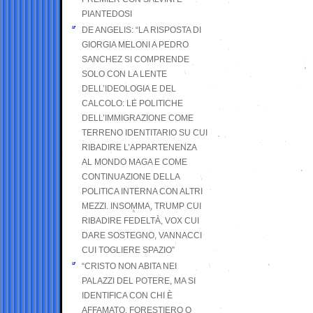
PIANTEDOSI
DE ANGELIS: “LA RISPOSTA DI
GIORGIA MELONI A PEDRO
SANCHEZ SI COMPRENDE
SOLO CON LA LENTE
DELL’IDEOLOGIA E DEL
CALCOLO: LE POLITICHE
DELL’IMMIGRAZIONE COME
TERRENO IDENTITARIO SU CUI
RIBADIRE L’APPARTENENZA
AL MONDO MAGA E COME
CONTINUAZIONE DELLA
POLITICA INTERNA CON ALTRI
MEZZI. INSOMMA, TRUMP CUI
RIBADIRE FEDELTÀ, VOX CUI
DARE SOSTEGNO, VANNACCI
CUI TOGLIERE SPAZIO”
“CRISTO NON ABITA NEI
PALAZZI DEL POTERE, MA SI
IDENTIFICA CON CHI È
AFFAMATO, FORESTIERO O