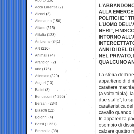
Aborto
(20)
L’ABBANDONO 
Acca Larentia
(2)
ALLA EMERGENT
Alcool
(3)
POLITICHE” T
Alemanno
(150)
L’UOMO DELL’
Alfano
(315)
NERI”, FINISC
Alitalia
(123)
INTORNO ALL’
Ambiente
(341)
INTERCETTAT
AN
(210)
ANNI DI DEL D
NEL PRIVATO,
Animali
(74)
QUALCUNO AN
Arancioni
(2)
arte
(175)
La storia dell’i
Attentato
(329)
appartiene di diri
Auguri
(13)
carattere machia
Batini
(3)
(a volte tripla), 
Berlusconi
(4.295)
due staffe”, lo s
Bersani
(234)
caratteristica del
Biasotti
(12)
cavallo quando l
Boldrini
(4)
In apparenza paci
Bossi
(1.221)
esempio di dissi
calzare quattro
Brambilla
(38)