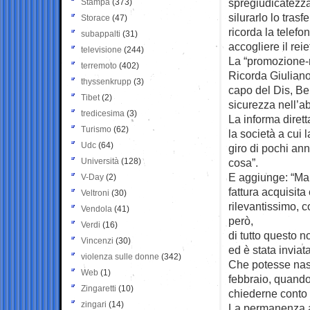
spregiudicatezza
Stampa
(373)
silurarlo lo tras
Storace
(47)
ricorda la telefo
subappalti
(31)
accogliere il rei
televisione
(244)
La “promozione-ri
terremoto
(402)
Ricorda Giulian
thyssenkrupp
(3)
capo del Dis, Be
Tibet
(2)
sicurezza nell’
tredicesima
(3)
La informa dirett
Turismo
(62)
la società a cui 
Udc
(64)
giro di pochi ann
Università
(128)
cosa”.
E aggiunge: “Ma 
V-Day
(2)
fattura acquisita
Veltroni
(30)
rilevantissimo, c
Vendola
(41)
però,
Verdi
(16)
di tutto questo n
Vincenzi
(30)
ed è stata invia
violenza sulle donne
(342)
Che potesse nasc
Web
(1)
febbraio, quando
Zingaretti
(10)
chiederne conto e
zingari
(14)
La permanenza al