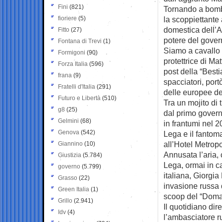
Fini
(821)
Tornando a bomba
fioriere
(5)
la scoppiettante 
domestica dell’A
Fitto
(27)
potere del gover
Fontana di Trevi
(1)
Siamo a cavallo t
Formigoni
(90)
protettrice di Ma
Forza Italia
(596)
post della “Besti
frana
(9)
spacciatori, port
Fratelli d'Italia
(291)
delle europee de
Futuro e Libertà
(510)
Tra un mojito di 
g8
(25)
dal primo gover
Gelmini
(68)
in frantumi nel 2
Genova
(542)
Lega e il fantoma
all’Hotel Metrop
Giannino
(10)
Annusata l’aria, 
Giustizia
(5.784)
Lega, ormai in ca
governo
(5.799)
italiana, Giorgi
Grasso
(22)
invasione russa d
Green Italia
(1)
scoop del “Doma
Grillo
(2.941)
Il quotidiano dir
Idv
(4)
l’ambasciatore r