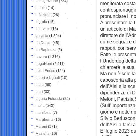
Immigrazione
(734)
monitorata costa
indulto
(14)
controspionaggio 
inflazione
(26)
pronunciare il n
Ingroia
(15)
A presentare la 
un articolo di Ma
Interviste
(16)
direttore dell’A
la casta
(1.394)
come seguace di 
La Destra
(45)
rapporti con servi
La Sapienza
(5)
Fatte le presentaz
Lavoro
(1.316)
l’Underdog della
LegaNord
(2.411)
chiamerà la sua c
Letta Enrico
(154)
Ma non è solo la 
Liberi e Uguali
(10)
caposcorta alla 
Libia
(68)
dell’Aisi e la sc
Libri
(33)
dipendenze di De
Meloni, Patrizia 
Liguria Futurista
(25)
(Sull’importanza 
mafia
(543)
giorno e notte r
manifesto
(7)
Silvio Berluscon
Margherita
(16)
dell’Aisi a farsi
Maroni
(171)
E’ luglio 2023 qu
Mastella
(16)