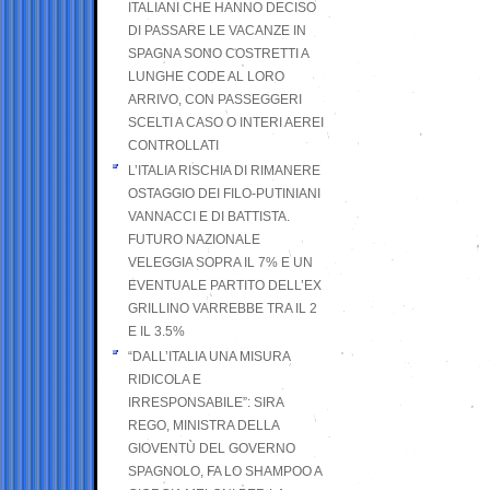
ITALIANI CHE HANNO DECISO
DI PASSARE LE VACANZE IN
SPAGNA SONO COSTRETTI A
LUNGHE CODE AL LORO
ARRIVO, CON PASSEGGERI
SCELTI A CASO O INTERI AEREI
CONTROLLATI
L’ITALIA RISCHIA DI RIMANERE
OSTAGGIO DEI FILO-PUTINIANI
VANNACCI E DI BATTISTA.
FUTURO NAZIONALE
VELEGGIA SOPRA IL 7% E UN
EVENTUALE PARTITO DELL’EX
GRILLINO VARREBBE TRA IL 2
E IL 3.5%
“DALL’ITALIA UNA MISURA
RIDICOLA E
IRRESPONSABILE”: SIRA
REGO, MINISTRA DELLA
GIOVENTÙ DEL GOVERNO
SPAGNOLO, FA LO SHAMPOO A