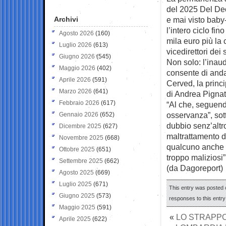
del 2025 Del De
Archivi
e mai visto bab
l’intero ciclo fi
Agosto 2026
(160)
mila euro più la 
Luglio 2026
(613)
vicedirettori dei s
Giugno 2026
(545)
Non solo: l’inau
Maggio 2026
(402)
consente di andar
Aprile 2026
(591)
Cerved, la princi
Marzo 2026
(641)
di Andrea Pignata
Febbraio 2026
(617)
“Al che, seguendo
osservanza”, sot
Gennaio 2026
(652)
dubbio senz’altr
Dicembre 2025
(627)
maltrattamento di
Novembre 2025
(668)
qualcuno anche 
Ottobre 2025
(651)
troppo maliziosi”
Settembre 2025
(662)
(da Dagoreport)
Agosto 2025
(669)
Luglio 2025
(671)
This entry was posted o
Giugno 2025
(573)
responses to this entr
Maggio 2025
(591)
«
LO STRAPPO 
Aprile 2025
(622)