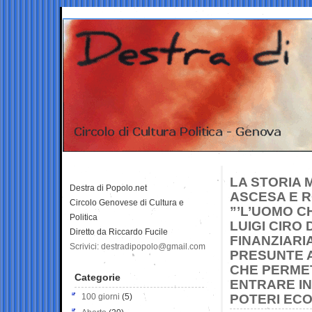
LA STORIA 
Destra di Popolo.net
ASCESA E R
Circolo Genovese di Cultura e
”’L’UOMO C
Politica
LUIGI CIRO 
Diretto da Riccardo Fucile
FINANZIARI
Scrivici: destradipopolo@gmail.com
PRESUNTE A
CHE PERME
Categorie
ENTRARE IN
100 giorni
(5)
POTERI ECO