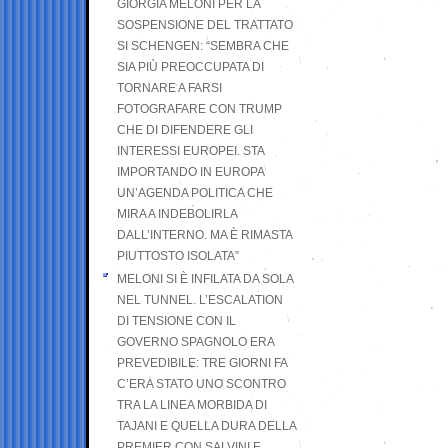
GIORGIA MELONI PER LA
SOSPENSIONE DEL TRATTATO
SI SCHENGEN: “SEMBRA CHE
SIA PIÙ PREOCCUPATA DI
TORNARE A FARSI
FOTOGRAFARE CON TRUMP
CHE DI DIFENDERE GLI
INTERESSI EUROPEI. STA
IMPORTANDO IN EUROPA
UN’AGENDA POLITICA CHE
MIRA A INDEBOLIRLA
DALL’INTERNO. MA È RIMASTA
PIUTTOSTO ISOLATA”
MELONI SI È INFILATA DA SOLA
NEL TUNNEL. L’ESCALATION
DI TENSIONE CON IL
GOVERNO SPAGNOLO ERA
PREVEDIBILE: TRE GIORNI FA
C’ERA STATO UNO SCONTRO
TRA LA LINEA MORBIDA DI
TAJANI E QUELLA DURA DELLA
PREMIER CON SALVINI E