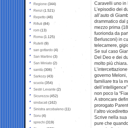
Caravelli uno in I
Regione
(344)
L’episodio dei du
Renzi
(1.521)
all’auto di Gia
Repetto
(46)
drammatico dal p
Rifiuti
(84)
mezzo prima (18 
rom
(13)
fuorionda da part
Roma
(1.125)
Berlusconi) in cu
Rutelli
(9)
telecamere, gig
san gottardo
(4)
Se sul caso Giam
San Martino
(3)
Del Deo e dei du
molto più chiara.
San Miniato
(2)
L’intercettazion
sanità
(306)
governo Meloni, è
Sarkozy
(43)
familiare tra la 
scuola
(354)
dell’intelligence
Sestri Levante
(2)
non poco la “Fi
Sicurezza
(452)
A stroncare defin
sindacati
(162)
prorogato Parent
Sinistra arcobaleno
(11)
l’altro vicediret
Soru
(4)
Scrive nella sua 
sprechi
(319)
pure che quando 