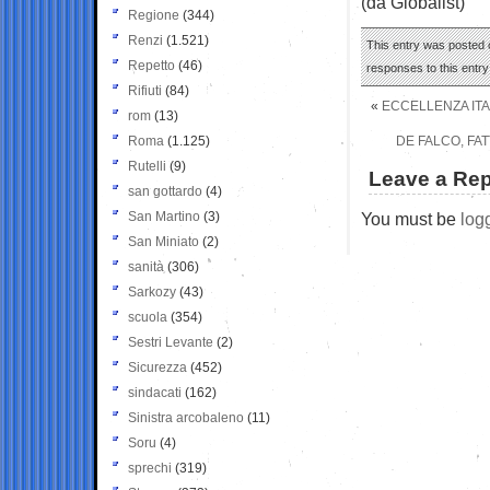
(da Globalist)
Regione
(344)
Renzi
(1.521)
This entry was posted o
Repetto
(46)
responses to this entr
Rifiuti
(84)
«
ECCELLENZA ITAL
rom
(13)
Roma
(1.125)
DE FALCO, FA
Rutelli
(9)
Leave a Rep
san gottardo
(4)
San Martino
(3)
You must be
log
San Miniato
(2)
sanità
(306)
Sarkozy
(43)
scuola
(354)
Sestri Levante
(2)
Sicurezza
(452)
sindacati
(162)
Sinistra arcobaleno
(11)
Soru
(4)
sprechi
(319)