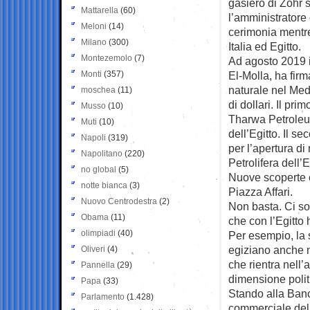
gasiero di Zohr 
Mattarella
(60)
l’amministratore
Meloni
(14)
cerimonia mentre
Milano
(300)
Italia ed Egitto.
Montezemolo
(7)
Ad agosto 2019 il
Monti
(357)
El-Molla, ha firm
naturale nel Med
moschea
(11)
di dollari. Il pr
Musso
(10)
Tharwa Petroleum
Muti
(10)
dell’Egitto. Il se
Napoli
(319)
per l’apertura di 
Napolitano
(220)
Petrolifera dell’
no global
(5)
Nuove scoperte c
notte bianca
(3)
Piazza Affari.
Nuovo Centrodestra
(2)
Non basta. Ci so
Obama
(11)
che con l’Egitto
olimpiadi
(40)
Per esempio, la 
egiziano anche ne
Oliveri
(4)
che rientra nell’
Pannella
(29)
dimensione polit
Papa
(33)
Stando alla Banca
Parlamento
(1.428)
commerciale del 