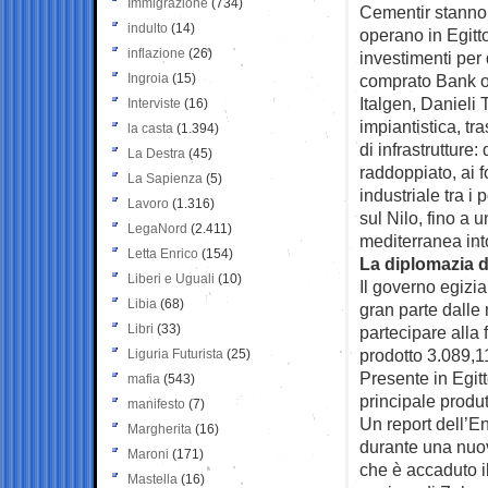
Immigrazione
(734)
Cementir stanno 
indulto
(14)
operano in Egitt
inflazione
(26)
investimenti per
Ingroia
(15)
comprato Bank of 
Italgen, Danieli 
Interviste
(16)
impiantistica, tra
la casta
(1.394)
di infrastrutture
La Destra
(45)
raddoppiato, ai f
La Sapienza
(5)
industriale tra i
Lavoro
(1.316)
sul Nilo, fino a
LegaNord
(2.411)
mediterranea int
Letta Enrico
(154)
La diplomazia de
Liberi e Uguali
(10)
Il governo egizia
Libia
(68)
gran parte dalle 
Libri
(33)
partecipare alla 
prodotto 3.089,11
Liguria Futurista
(25)
Presente in Egitto
mafia
(543)
principale produ
manifesto
(7)
Un report dell’En
Margherita
(16)
durante una nuov
Maroni
(171)
che è accaduto i
Mastella
(16)