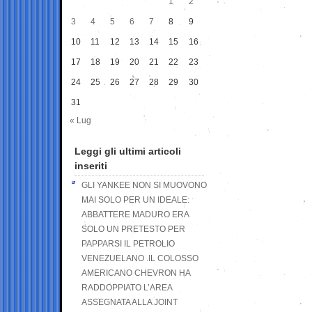
1
2
3
4
5
6
7
8
9
10
11
12
13
14
15
16
17
18
19
20
21
22
23
24
25
26
27
28
29
30
31
« Lug
Leggi gli ultimi articoli
inseriti
GLI YANKEE NON SI MUOVONO
MAI SOLO PER UN IDEALE:
ABBATTERE MADURO ERA
SOLO UN PRETESTO PER
PAPPARSI IL PETROLIO
VENEZUELANO .IL COLOSSO
AMERICANO CHEVRON HA
RADDOPPIATO L’AREA
ASSEGNATA ALLA JOINT