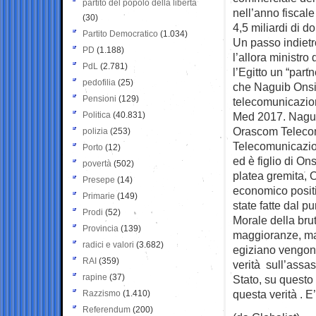
partito del popolo della libertà
nell’anno fiscal
(30)
4,5 miliardi di dol
Partito Democratico
(1.034)
Un passo indietr
PD
(1.188)
l’allora ministro
PdL
(2.781)
l’Egitto un “partn
pedofilia
(25)
che Naguib Onsi 
Pensioni
(129)
telecomunicazion
Politica
(40.831)
Med 2017. Naguib
Orascom Telecom
polizia
(253)
Telecomunicazion
Porto
(12)
ed è figlio di O
povertà
(502)
platea gremita, 
Presepe
(14)
economico positi
Primarie
(149)
state fatte dal pu
Prodi
(52)
Morale della bru
Provincia
(139)
maggioranze, ma 
radici e valori
(3.682)
egiziano vengono
RAI
(359)
verità sull’assas
rapine
(37)
Stato, su questo
questa verità . E
Razzismo
(1.410)
Referendum
(200)