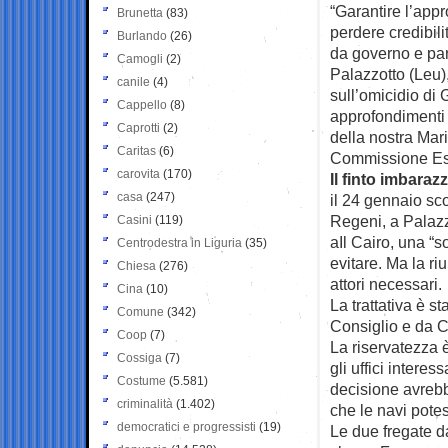
“Garantire l’app
Brunetta
(83)
perdere credibili
Burlando
(26)
da governo e par
Camogli
(2)
Palazzotto (Leu)
canile
(4)
sull’omicidio di 
Cappello
(8)
approfondimenti t
Caprotti
(2)
della nostra Mar
Caritas
(6)
Commissione Est
carovita
(170)
Il finto imbaraz
casa
(247)
il 24 gennaio sco
Regeni, a Palaz
Casini
(119)
aIl Cairo, una “
Centrodestra in Liguria
(35)
evitare. Ma la ri
Chiesa
(276)
attori necessari.
Cina
(10)
La trattativa è s
Comune
(342)
Consiglio e da C
Coop
(7)
La riservatezza 
Cossiga
(7)
gli uffici interes
Costume
(5.581)
decisione avrebb
criminalità
(1.402)
che le navi potes
democratici e progressisti
(19)
Le due fregate da