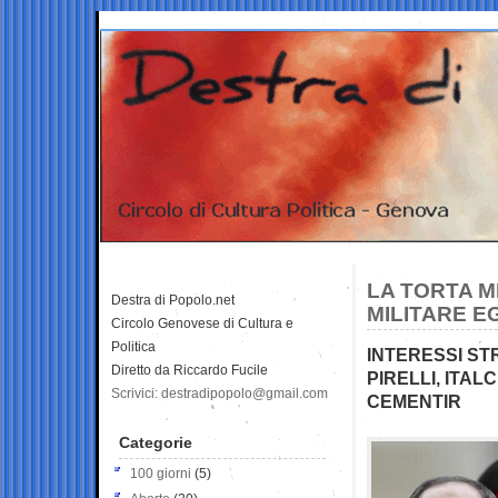
LA TORTA M
Destra di Popolo.net
MILITARE E
Circolo Genovese di Cultura e
Politica
INTERESSI STR
Diretto da Riccardo Fucile
PIRELLI, ITAL
Scrivici: destradipopolo@gmail.com
CEMENTIR
Categorie
100 giorni
(5)