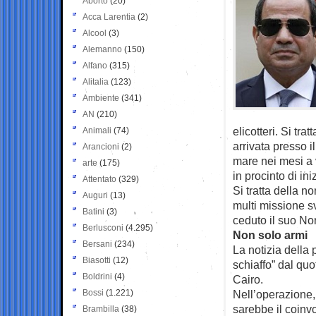
Aborto
(20)
Acca Larentia
(2)
Alcool
(3)
Alemanno
(150)
Alfano
(315)
Alitalia
(123)
Ambiente
(341)
AN
(210)
elicotteri. Si tr
Animali
(74)
arrivata presso 
Arancioni
(2)
mare nei mesi a 
arte
(175)
in procinto di ini
Attentato
(329)
Si tratta della 
Auguri
(13)
multi missione s
Batini
(3)
ceduto il suo No
Berlusconi
(4.295)
Non solo armi
Bersani
(234)
La notizia della 
Biasotti
(12)
schiaffo” dal quo
Boldrini
(4)
Cairo.
Bossi
(1.221)
Nell’operazione, 
sarebbe il coinv
Brambilla
(38)