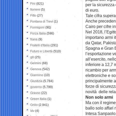
Fini
(821)
per la sicurezza
fioriere
(5)
di euro.
Tale cifra supera
Fitto
(27)
Anche precedente
Fontana di Trevi
(1)
Cairo per cifre i
Formigoni
(90)
Nel 2018, l’Egitt
Forza Italia
(596)
importano armi it
frana
(9)
da Qatar, Pakista
Fratelli d'Italia
(291)
Spagna e Gran Bre
Futuro e Libertà
(510)
l’esportazione ver
g8
(25)
all’esercito, nel
Gelmini
(68)
inferiore a 12,7 
Genova
(542)
ricambio per arm
elettroniche e so
Giannino
(10)
principalmente all
Giustizia
(5.784)
forze di sicurezza
governo
(5.799)
novità delle rela
Grasso
(22)
Non solo armi
Green Italia
(1)
Ma con il regime
Grillo
(2.941)
ballo solo affari 
Idv
(4)
Intesa Sanpaolo, 