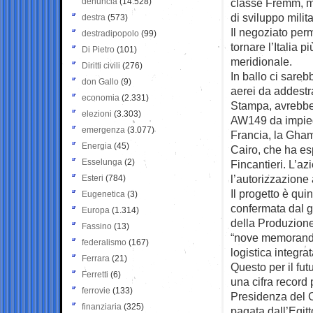
denuncia
(14.528)
classe Fremm, m
di sviluppo milit
destra
(573)
Il negoziato perm
destradipopolo
(99)
tornare l’Italia 
Di Pietro
(101)
meridionale.
Diritti civili
(276)
In ballo ci sareb
don Gallo
(9)
aerei da addestr
economia
(2.331)
Stampa, avrebbe 
elezioni
(3.303)
AW149 da impiega
emergenza
(3.077)
Francia, la Ghama
Energia
(45)
Cairo, che ha es
Esselunga
(2)
Fincantieri. L’az
l’autorizzazione
Esteri
(784)
Il progetto è qui
Eugenetica
(3)
confermata dal gi
Europa
(1.314)
della Produzione
Fassino
(13)
“nove memorandu
federalismo
(167)
logistica integrat
Ferrara
(21)
Questo per il futu
Ferretti
(6)
una cifra record p
ferrovie
(133)
Presidenza del Con
finanziaria
(325)
pagata dall’Egitt