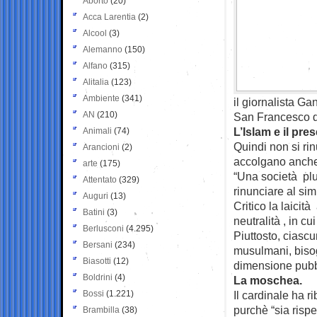
Aborto
(20)
Acca Larentia
(2)
Alcool
(3)
Alemanno
(150)
Alfano
(315)
Alitalia
(123)
Ambiente
(341)
il giornalista Gan
AN
(210)
San Francesco di
L’Islam e il pre
Animali
(74)
Quindi non si rin
Arancioni
(2)
accolgano anche l
arte
(175)
“Una società plu
Attentato
(329)
rinunciare al si
Auguri
(13)
Critico la laicit
Batini
(3)
neutralità , in cu
Berlusconi
(4.295)
Piuttosto, ciascu
Bersani
(234)
musulmani, bisog
Biasotti
(12)
dimensione pubbl
Boldrini
(4)
La moschea.
Bossi
(1.221)
Il cardinale ha r
purchè “sia rispe
Brambilla
(38)