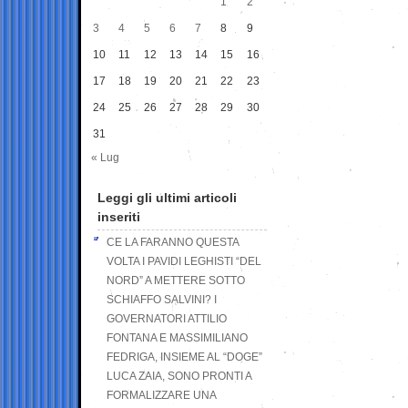
1
2
3
4
5
6
7
8
9
10
11
12
13
14
15
16
17
18
19
20
21
22
23
24
25
26
27
28
29
30
31
« Lug
Leggi gli ultimi articoli
inseriti
CE LA FARANNO QUESTA
VOLTA I PAVIDI LEGHISTI “DEL
NORD” A METTERE SOTTO
SCHIAFFO SALVINI? I
GOVERNATORI ATTILIO
FONTANA E MASSIMILIANO
FEDRIGA, INSIEME AL “DOGE”
LUCA ZAIA, SONO PRONTI A
FORMALIZZARE UNA