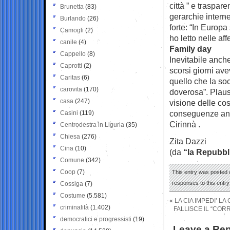
città ” e traspar
Brunetta
(83)
gerarchie interne
Burlando
(26)
forte: “In Europ
Camogli
(2)
ho letto nelle af
canile
(4)
Family day
Cappello
(8)
Inevitabile anche
Caprotti
(2)
scorsi giorni ave
Caritas
(6)
quello che la so
carovita
(170)
doverosa”. Plaus
casa
(247)
visione delle co
conseguenze antr
Casini
(119)
Cirinnà .
Centrodestra in Liguria
(35)
Chiesa
(276)
Zita Dazzi
Cina
(10)
(da
“la Repubbl
Comune
(342)
Coop
(7)
This entry was posted 
responses to this entr
Cossiga
(7)
Costume
(5.581)
«
LA CIA IMPEDI’ L
criminalità
(1.402)
FALLISCE IL “CORR
democratici e progressisti
(19)
Leave a Rep