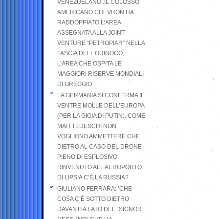
VENEZUELANO .IL COLOSSO
AMERICANO CHEVRON HA
RADDOPPIATO L’AREA
ASSEGNATA ALLA JOINT
VENTURE “PETROPIAR” NELLA
FASCIA DELL’ORINOCO,
L’AREA CHE OSPITA LE
MAGGIORI RISERVE MONDIALI
DI GREGGIO
LA GERMANIA SI CONFERMA IL
VENTRE MOLLE DELL’EUROPA
(PER LA GIOIA DI PUTIN). COME
MAI I TEDESCHI NON
VOGLIONO AMMETTERE CHE
DIETRO AL CASO DEL DRONE
PIENO DI ESPLOSIVO
RINVENUTO ALL’AEROPORTO
DI LIPSIA C’È LA RUSSIA?
GIULIANO FERRARA: ’CHE
COSA C’È SOTTO DIETRO
DAVANTI A LATO DEL “SIGNOR