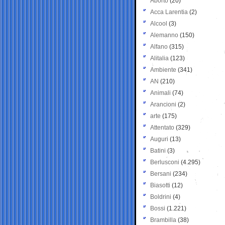
Aborto
(20)
Acca Larentia
(2)
Alcool
(3)
Alemanno
(150)
Alfano
(315)
Alitalia
(123)
Ambiente
(341)
AN
(210)
Animali
(74)
Arancioni
(2)
arte
(175)
Attentato
(329)
Auguri
(13)
Batini
(3)
Berlusconi
(4.295)
Bersani
(234)
Biasotti
(12)
Boldrini
(4)
Bossi
(1.221)
Brambilla
(38)