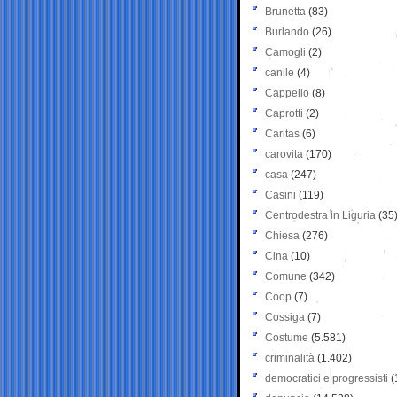
Brunetta
(83)
Burlando
(26)
Camogli
(2)
canile
(4)
Cappello
(8)
Caprotti
(2)
Caritas
(6)
carovita
(170)
casa
(247)
Casini
(119)
Centrodestra in Liguria
(35
Chiesa
(276)
Cina
(10)
Comune
(342)
Coop
(7)
Cossiga
(7)
Costume
(5.581)
criminalità
(1.402)
democratici e progressisti
(