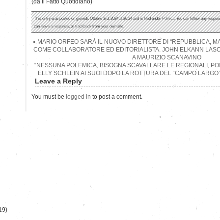
(da Il Fatto Quotidiano)
This entry was posted on giovedì, Ottobre 3rd, 2024 at 20:24 and is filed under
Politica
. You can follow any respons
can
leave a response
, or
trackback
from your own site.
«
MARIO ORFEO SARÀ IL NUOVO DIRETTORE DI “REPUBBLICA, M
COME COLLABORATORE ED EDITORIALISTA. JOHN ELKANN LASCIA
A MAURIZIO SCANAVINO
“NESSUNA POLEMICA, BISOGNA SCAVALLARE LE REGIONALI, POI 
ELLY SCHLEIN AI SUOI DOPO LA ROTTURA DEL “CAMPO LARGO
Leave a Reply
You must be
logged in
to post a comment.
)
19)