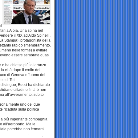
il
efania Aloia. Una spina nel
vendere il XIX ad Aldo Spinelli.
 La Stampa), protagonista della
ltrettanto rapido smembramento.
(almeno nelle forme) a evitare
e devono essere sembrate quasi
o e ha chiesto più tolleranza
la città dopo il crollo del
ndaco di Genova e “uomo del
to di Toti.
distingue, Bucci ha dichiarato
otidiano cittadino finché non
ima all’avveramento: subito
personalmente uno dei due
e ricaduta sulla politica
lla più importante compagnia
o all’aeroporto. Ma le
riale potrebbe non fermarsi