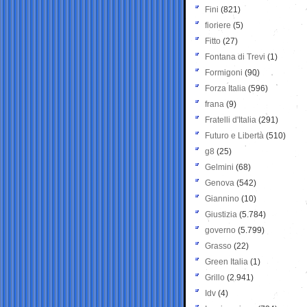
Fini
(821)
fioriere
(5)
Fitto
(27)
Fontana di Trevi
(1)
Formigoni
(90)
Forza Italia
(596)
frana
(9)
Fratelli d'Italia
(291)
Futuro e Libertà
(510)
g8
(25)
Gelmini
(68)
Genova
(542)
Giannino
(10)
Giustizia
(5.784)
governo
(5.799)
Grasso
(22)
Green Italia
(1)
Grillo
(2.941)
Idv
(4)