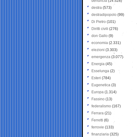
denuncia
(14.528)
destra
(573)
destradipopolo
(99)
Di Pietro
(101)
Diritti civili
(276)
don Gallo
(9)
economia
(2.331)
elezioni
(3.303)
emergenza
(3.077)
Energia
(45)
Esselunga
(2)
Esteri
(784)
Eugenetica
(3)
Europa
(1.314)
Fassino
(13)
federalismo
(167)
Ferrara
(21)
Ferretti
(6)
ferrovie
(133)
finanziaria
(325)