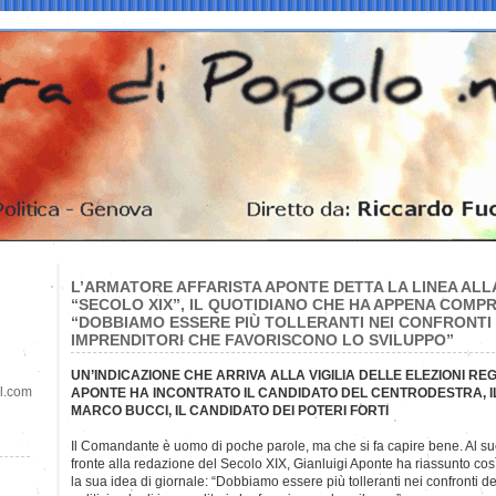
L’ARMATORE AFFARISTA APONTE DETTA LA LINEA ALL
“SECOLO XIX”, IL QUOTIDIANO CHE HA APPENA COMPR
“DOBBIAMO ESSERE PIÙ TOLLERANTI NEI CONFRONTI D
IMPRENDITORI CHE FAVORISCONO LO SVILUPPO”
UN’INDICAZIONE CHE ARRIVA ALLA VIGILIA DELLE ELEZIONI REG
il.com
APONTE HA INCONTRATO IL CANDIDATO DEL CENTRODESTRA, IL
MARCO BUCCI, IL CANDIDATO DEI POTERI FORTI
Il Comandante è uomo di poche parole, ma che si fa capire bene. Al s
fronte alla redazione del Secolo XIX, Gianluigi Aponte ha riassunto cos
la sua idea di giornale: “Dobbiamo essere più tolleranti nei confronti de