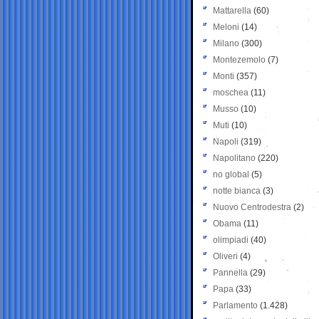
Mattarella
(60)
Meloni
(14)
Milano
(300)
Montezemolo
(7)
Monti
(357)
moschea
(11)
Musso
(10)
Muti
(10)
Napoli
(319)
Napolitano
(220)
no global
(5)
notte bianca
(3)
Nuovo Centrodestra
(2)
Obama
(11)
olimpiadi
(40)
Oliveri
(4)
Pannella
(29)
Papa
(33)
Parlamento
(1.428)