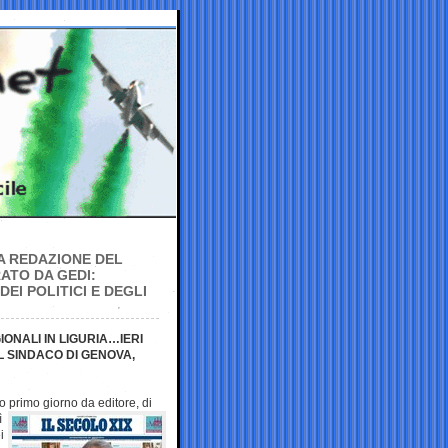
A REDAZIONE DEL
ATO DA GEDI:
EI POLITICI E DEGLI
IONALI IN LIGURIA…IERI
 SINDACO DI GENOVA,
uo primo giorno da
editore, di
ì
i