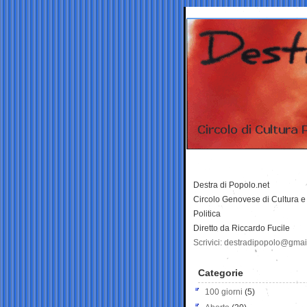
Destra di Popolo.net
Circolo Genovese di Cultura e
Politica
Diretto da Riccardo Fucile
Scrivici: destradipopolo@gma
Categorie
100 giorni
(5)