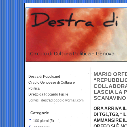
MARIO ORFE
Destra di Popolo.net
“REPUBBLIC
Circolo Genovese di Cultura e
COLLABORA
Politica
LASCIA LA 
Diretto da Riccardo Fucile
SCANAVINO
Scrivici: destradipopolo@gmail.com
ORA ARRIVA IL
Categorie
DI TG1,TG3, “
AMMANSIRE IL
100 giorni
(5)
ORFEO SI È M