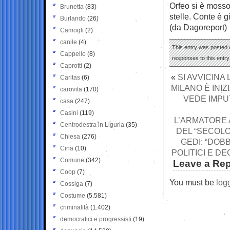
Orfeo si è mosso 
Brunetta
(83)
stelle. Conte è 
Burlando
(26)
(da Dagoreport)
Camogli
(2)
canile
(4)
This entry was posted o
Cappello
(8)
responses to this entr
Caprotti
(2)
«
SI AVVICINA
Caritas
(6)
MILANO È INIZ
carovita
(170)
VEDE IMPU
casa
(247)
Casini
(119)
L’ARMATORE 
Centrodestra in Liguria
(35)
DEL “SECOLO
Chiesa
(276)
GEDI: “DOB
Cina
(10)
POLITICI E D
Comune
(342)
Leave a Rep
Coop
(7)
You must be
log
Cossiga
(7)
Costume
(5.581)
criminalità
(1.402)
democratici e progressisti
(19)