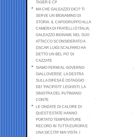
TASER E CP
MA CHE GALEAZZO DICI? TI
SERVE UN BIGNAMINO DI
STORIA. IL CAPOGRUPPO ALLA
CAMERA DI FRATELLI D’ITALIA,
GALEAZZO BIGNAMI, NEL SUO
ATTACCO SCONSIDERATO A
OSCAR LUIGI SCALFARO HA
DETTO UN BEL PO’ DI
CAZZATE
SIAMO FERMI AL GOVERNO
GIALLOVERDE: LA DESTRA
SULLA DIFESA È OSTAGGIO
DEI “PACIFISTI” LEGHISTI, LA
SINISTRA DEL PUTINIANO
CONTE
LE ONDATE DI CALORE DI
QUEST’ESTATE HANNO
PORTATO TEMPERATURE
RECORD IN TUTTA EUROPA E
UNA SICCITA’ MAI VISTA. I