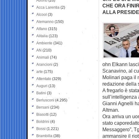
Aborto
(20)
CHE ORA FINI
Acca Larentia
(2)
ALLA PRESIDE
Alcool
(3)
Alemanno
(150)
Alfano
(315)
Alitalia
(123)
Ambiente
(341)
AN
(210)
Animali
(74)
ohn Elkann lasci
Arancioni
(2)
Scanavino, al cu
arte
(175)
Molinari paga il 
Attentato
(329)
redazione della 
Auguri
(13)
A fregarlo è stat
Batini
(3)
sull’intelligenza 
Berlusconi
(4.295)
Gianni Agnelli h
Bersani
(234)
Altman.
Biasotti
(12)
Ora arriva un uo
Boldrini
(4)
stato caporedattor
Bossi
(1.221)
Messaggero”, Tg1
ammansire il rio
Brambilla
(38)