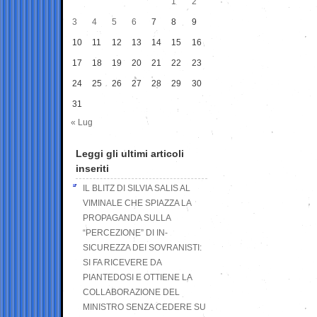
1
2
3
4
5
6
7
8
9
10
11
12
13
14
15
16
17
18
19
20
21
22
23
24
25
26
27
28
29
30
31
« Lug
Leggi gli ultimi articoli
inseriti
IL BLITZ DI SILVIA SALIS AL
VIMINALE CHE SPIAZZA LA
PROPAGANDA SULLA
“PERCEZIONE” DI IN-
SICUREZZA DEI SOVRANISTI:
SI FA RICEVERE DA
PIANTEDOSI E OTTIENE LA
COLLABORAZIONE DEL
MINISTRO SENZA CEDERE SU