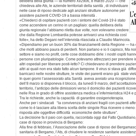
delibera della giunta — la numero XI/2906, 8 marzo 2020 — che
chiedeva alle Ats, le aziende territoriali della sanità , di individuare
nelle case di riposo dedicate agli anziani strutture autonome per
assistere pazienti COVID-19 a bassa intensità .
«Chiederci di ospitare pazienti con i sintomi del Covid-19 è stato
come accendere un cerino in un pagliaio: quella delibera della
giunta regionale l’abbiamo riletta due volte, non volevamo credere
che dalla Regione Lombardia potesse arrivarci una richiesta così
folle», ha detto Degani nell’intervista rilasciata a Claudio Marincola.
«Dipendiamo per un buon 30% dai finanziamenti della Regione — ha 
che molti abbiano paura di perderli. Non parlano e io li capisco, Ma no
settore e siamo no profit, certe cose dobbiamo dirle: i nostri ospiti ha
persone con pluripatologie. Come potevamo attrezzarci per prendere in 
altri ospedali per liberare posti-letto? Ci chiedevano di prendere pazie
altri ai quali non era stato fatto alcun tampone. Il virus si stava già di
barricarci nelle nostre strutture, le visite dei parenti erano già state vie
In quei giorni l’assessorato alla Sanità aveva avviato una ricognizione d
dell’8 marzo si disponeva il blocco, da lunedì 9 marzo, dell’accettazion
territorio, l’anticipo delle dimissioni verso il domicilio dei pazienti rico
nelle Rsa in grado di offrire assistenza medica e infermieristica H24 e 
Tra le richieste, anche la capacità di garantire ossigenoterapia.
Anche per i sindacati “la convivenza di anziani fragili con pazienti affet
come lo è lasciare alla libera scelta delle singole Rsa ricevere o meno 
risposta alle oggettive difficoltà economiche delle strutture”.
La decisione fa il paio con quella, raccontata oggi dal Fatto Quotidiano
case di riposo in provincia di Bergamo:
Alla fine di febbraio, l’Associazione delle case di riposo del Bergamas
sanitaria di Bergamo, l’Ats, di chiudere le residenze sanitarie assistenzi