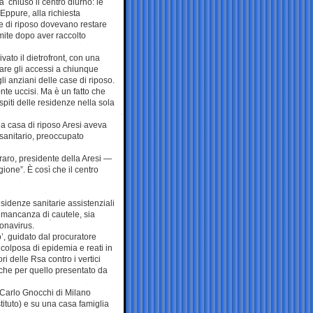
chiuso il centro diurno: le
Eppure, alla richiesta
e di riposo dovevano restare
amite dopo aver raccolto
vato il dietrofront, con una
rrare gli accessi a chiunque
gli anziani delle case di riposo.
te uccisi. Ma è un fatto che
ospiti delle residenze nella sola
la casa di riposo Aresi aveva
 sanitario, preoccupato
raro, presidente della Aresi —
one”. È così che il centro
residenze sanitarie assistenziali
 mancanza di cautele, sia
ronavirus.
o’, guidato dal procuratore
 colposa di epidemia e reati in
ri delle Rsa contro i vertici
nche per quello presentato da
n Carlo Gnocchi di Milano
tituto) e su una casa famiglia