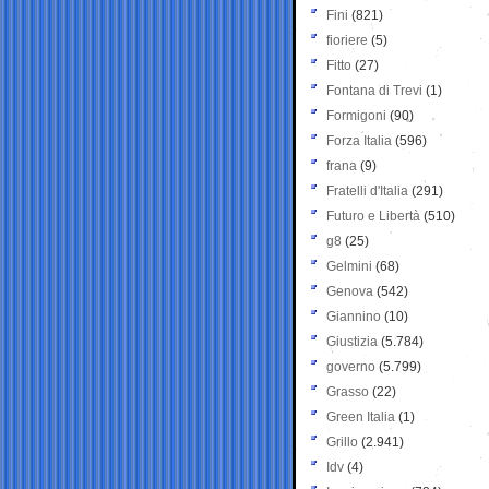
Fini
(821)
fioriere
(5)
Fitto
(27)
Fontana di Trevi
(1)
Formigoni
(90)
Forza Italia
(596)
frana
(9)
Fratelli d'Italia
(291)
Futuro e Libertà
(510)
g8
(25)
Gelmini
(68)
Genova
(542)
Giannino
(10)
Giustizia
(5.784)
governo
(5.799)
Grasso
(22)
Green Italia
(1)
Grillo
(2.941)
Idv
(4)