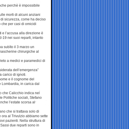
nche perchè è impossibile
lle morti di alcuni anziani
vi di sicurezza, come ha deciso
 che per casi di omicidi
 e l’accusa alla direzione è
d-19 nei suoi reparti, intanto
 ha subìto il 3 marzo un
mascherine chirurgiche al
ivieto a medici e paramedici di
nsiderata dell’emergenza”
 carico di ignoti.
l nome e il cognome del
e Lombardia, in carica dal
ario che Calicchio indica nel
e Politiche sociali, Stefano
 anche l’estate scorsa al
no che si trattava solo di
e ora al Trivulzio abbiamo sette
i pazienti. Nella struttura di
Sassi due reparti sono in