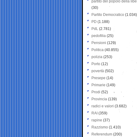
partito del popolo della libe
(30)
Partito Democratico
(1.034)
PD
(1.188)
PdL
(2.781)
pedofilia
(25)
Pensioni
(129)
Politica
(40.855)
polizia
(253)
Porto
(12)
povertà
(502)
Presepe
(14)
Primarie
(149)
Prodi
(52)
Provincia
(139)
radici e valori
(3.682)
RAI
(359)
rapine
(37)
Razzismo
(1.410)
Referendum
(200)