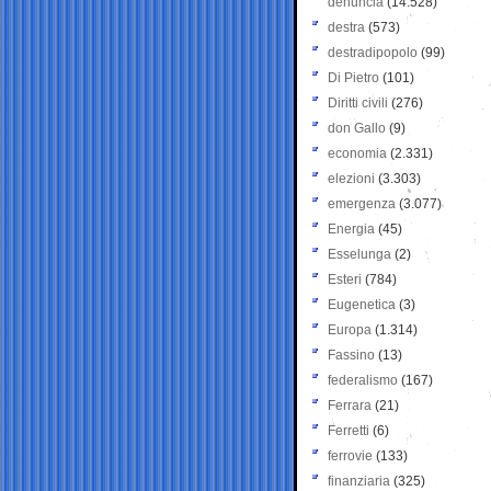
denuncia
(14.528)
destra
(573)
destradipopolo
(99)
Di Pietro
(101)
Diritti civili
(276)
don Gallo
(9)
economia
(2.331)
elezioni
(3.303)
emergenza
(3.077)
Energia
(45)
Esselunga
(2)
Esteri
(784)
Eugenetica
(3)
Europa
(1.314)
Fassino
(13)
federalismo
(167)
Ferrara
(21)
Ferretti
(6)
ferrovie
(133)
finanziaria
(325)