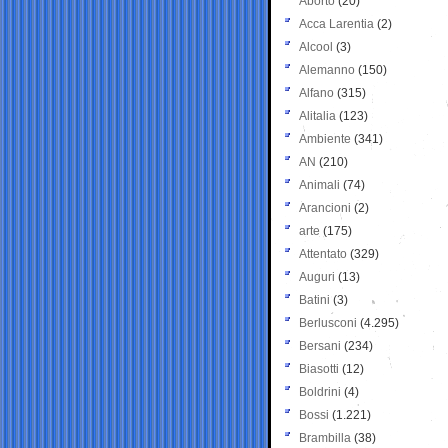
Aborto
(20)
Acca Larentia
(2)
Alcool
(3)
Alemanno
(150)
Alfano
(315)
Alitalia
(123)
Ambiente
(341)
AN
(210)
Animali
(74)
Arancioni
(2)
arte
(175)
Attentato
(329)
Auguri
(13)
Batini
(3)
Berlusconi
(4.295)
Bersani
(234)
Biasotti
(12)
Boldrini
(4)
Bossi
(1.221)
Brambilla
(38)