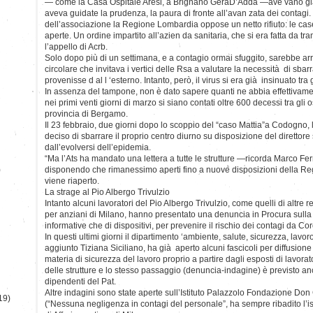
— come la Casa Ospitale Aresi, a Brignano GeraD’Adda —ave vano già 
aveva guidate la prudenza, la paura di fronte all’avan zata dei contagi. 
dell’associazione la Regione Lombardia oppose un netto rifiuto: le cas
aperte. Un ordine impartito all’azien da sanitaria, che si era fatta da tr
l’appello di Acrb.
Solo dopo più di un settimana, e a contagio ormai sfuggito, sarebbe arri
circolare che invitava i vertici delle Rsa a valutare la necessità di sba
provenisse d al l ‘esterno. Intanto, però, il virus si era già insinuato tra 
In assenza del tampone, non è dato sapere quanti ne abbia effettivamen
nei primi venti giorni di marzo si siano contati oltre 600 decessi tra gli 
provincia di Bergamo.
Il 23 febbraio, due giorni dopo lo scoppio del “caso Mattia”a Codogno, 
deciso di sbarrare il proprio centro diurno su disposizione del direttore
dall’evolversi dell’epidemia.
“Ma l’Ats ha mandato una lettera a tutte le strutture —ricorda Marco Fer
)
disponendo che rimanessimo aperti fino a nuove disposizioni della Regi
viene riaperto.
La strage al Pio Albergo Trivulzio
Intanto alcuni lavoratori del Pio Albergo Trivulzio, come quelli di altre 
per anziani di Milano, hanno presentato una denuncia in Procura sulla
informative che di dispositivi, per prevenire il rischio dei contagi da Co
In questi ultimi giorni il dipartimento ‘ambiente, salute, sicurezza, lavor
aggiunto Tiziana Siciliano, ha già aperto alcuni fascicoli per diffusione
materia di sicurezza del lavoro proprio a partire dagli esposti di lavorato
delle strutture e lo stesso passaggio (denuncia-indagine) è previsto a
dipendenti del Pat.
Altre indagini sono state aperte sull’Istituto Palazzolo Fondazione Do
19)
(“Nessuna negligenza in contagi del personale”, ha sempre ribadito l’is