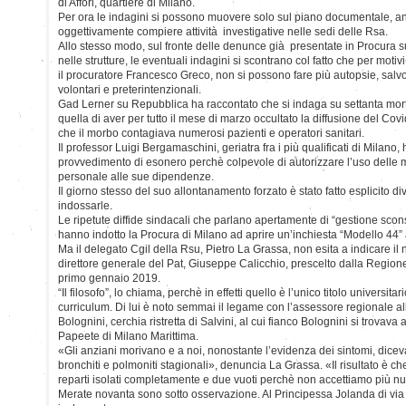
di Affori, quartiere di Milano.
Per ora le indagini si possono muovere solo sul piano documentale, a
oggettivamente compiere attività investigative nelle sedi delle Rsa.
Allo stesso modo, sul fronte delle denunce già presentate in Procura su
nelle strutture, le eventuali indagini si scontrano col fatto che per moti
il procuratore Francesco Greco, non si possono fare più autopsie, salvo
volontari e preterintenzionali.
Gad Lerner su Repubblica ha raccontato che si indaga su settanta morti
quella di aver per tutto il mese di marzo occultato la diffusione del Covi
che il morbo contagiava numerosi pazienti e operatori sanitari.
Il professor Luigi Bergamaschini, geriatra fra i più qualificati di Milano,
provvedimento di esonero perchè colpevole di autorizzare l’uso delle 
personale alle sue dipendenze.
Il giorno stesso del suo allontanamento forzato è stato fatto esplicito d
indossarle.
Le ripetute diffide sindacali che parlano apertamente di “gestione sco
hanno indotto la Procura di Milano ad aprire un’inchiesta “Modello 44” a
Ma il delegato Cgil della Rsu, Pietro La Grassa, non esita a indicare i
direttore generale del Pat, Giuseppe Calicchio, prescelto dalla Region
primo gennaio 2019.
“Il filosofo”, lo chiama, perchè in effetti quello è l’unico titolo universit
curriculum. Di lui è noto semmai il legame con l’assessore regionale all
Bolognini, cerchia ristretta di Salvini, al cui fianco Bolognini si trovava
Papeete di Milano Marittima.
«Gli anziani morivano e a noi, nonostante l’evidenza dei sintomi, diceva
bronchiti e polmoniti stagionali», denuncia La Grassa. «Il risultato è ch
reparti isolati completamente e due vuoti perchè non accettiamo più nuov
Merate novanta sono sotto osservazione. Al Principessa Jolanda di via 