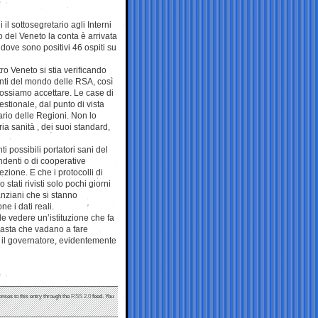
 sottosegretario agli Interni
o del Veneto la conta è arrivata
 dove sono positivi 46 ospiti su
o Veneto si stia verificando
nti del mondo delle RSA, così
possiamo accettare. Le case di
stionale, dal punto di vista
ario delle Regioni. Non lo
a sanità , dei suoi standard,
i possibili portatori sani del
pendenti o di cooperative
zione. E che i protocolli di
stati rivisti solo pochi giorni
 anziani che si stanno
 i dati reali.
le vedere un’istituzione che fa
basta che vadano a fare
o il governatore, evidentemente
onses to this entry through the
RSS 2.0
feed. You