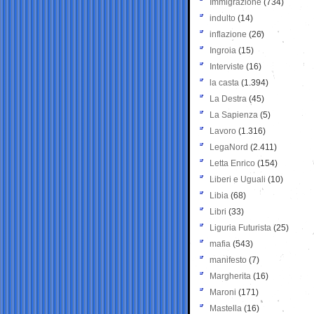
Immigrazione
(734)
indulto
(14)
inflazione
(26)
Ingroia
(15)
Interviste
(16)
la casta
(1.394)
La Destra
(45)
La Sapienza
(5)
Lavoro
(1.316)
LegaNord
(2.411)
Letta Enrico
(154)
Liberi e Uguali
(10)
Libia
(68)
Libri
(33)
Liguria Futurista
(25)
mafia
(543)
manifesto
(7)
Margherita
(16)
Maroni
(171)
Mastella
(16)