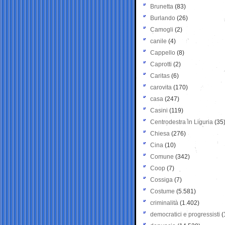
Brunetta
(83)
Burlando
(26)
Camogli
(2)
canile
(4)
Cappello
(8)
Caprotti
(2)
Caritas
(6)
carovita
(170)
casa
(247)
Casini
(119)
Centrodestra in Liguria
(35
Chiesa
(276)
Cina
(10)
Comune
(342)
Coop
(7)
Cossiga
(7)
Costume
(5.581)
criminalità
(1.402)
democratici e progressisti
(