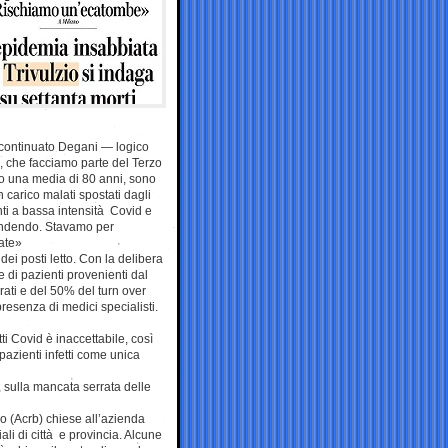
continuato Degani — logico
i, che facciamo parte del Terzo
nno una media di 80 anni, sono
carico malati spostati dagli
nti a bassa intensità Covid e
ffondendo. Stavamo per
tate»
ei posti letto. Con la delibera
e di pazienti provenienti dal
verati e del 50% del turn over
presenza di medici specialisti.
ti Covid è inaccettabile, così
pazienti infetti come unica
, sulla mancata serrata delle
co (Acrb) chiese all’azienda
ali di città e provincia. Alcune