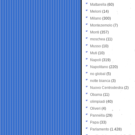
Mattarella
(60)
Meloni
(14)
Milano
(300)
Montezemolo
(7)
Monti
(357)
moschea
(11)
Musso
(10)
Muti
(10)
Napoli
(319)
Napolitano
(220)
no global
(5)
notte bianca
(3)
Nuovo Centrodestra
(2)
Obama
(11)
olimpiadi
(40)
Oliveri
(4)
Pannella
(29)
Papa
(33)
Parlamento
(1.428)