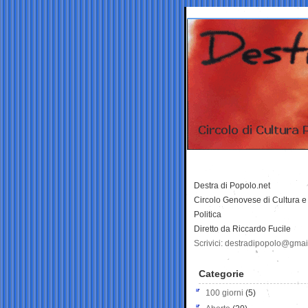
Destra di Popolo.net
Circolo Genovese di Cultura e
Politica
Diretto da Riccardo Fucile
Scrivici: destradipopolo@gma
Categorie
100 giorni
(5)