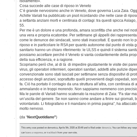
isolamento».
Cosa succede alle case di riposo in Veneto
C’è grande nervosismo anche in Veneto, dove governa Luca Zaia. Oggi il
Achille Variati ha pubblicato un psot ricordando che nelle case di ripos
a settanta anziani morti e centinaia di contagi: tra questi spicca Asiago,
55.
Per me è un dolore e una profonda, amara sconfitta che anche nel nostr
una vera e propria ecatombe. Per settimane gli appelli dei rappresenta
come le denunce dei sindacati, sono stati inascoltati. E questo non lo 
riposo e in particolare le RSA per quanto autonome dal punto di vista ge
sanitario hanno un chiaro riferimento: le ULSS e quindi il sistema sanit
possiamo accettare perchè il Veneto si vanta costantemente della propri
della sua efficienza, e a ragione.
Scopriamo però che, al di là di impedire giustamente le visite dei parent
virus, gli operatori infermieri, operatori sanitari, addetti alle pulizie di
convenzionate sono stati lasciati per settimane senza dispositivi di prote
accesso degli anziani, soprattutto quelli provenienti dagli ospedali, sono 
fa. Ciò ha portato il contagio da una struttura all’altra, con centinaia di
ammalando e in troppi morendo. Non sappiamo nemmeno con precisione
Ma le parole di Variati hanno scatenato la reazione di Zaia: “Fa star ma
un’uscita del genere. Se non sanno come andare a finire sui giornali, 
volontariato. Li fotografano e li mandano in prima pagina”, ha attaccat
molto nervoso.
(da “
NextQuotidiano”
)
This entry was posted on domenica, Aprile 5th, 2020 at 20:49 and is filed under
denuncia
. You can follow any resp
can
leave a response
, or
trackback
from your own site.