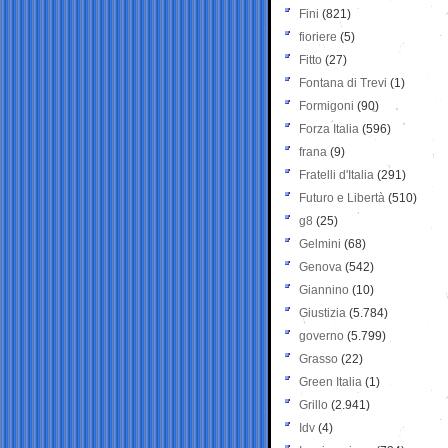
Fini
(821)
fioriere
(5)
Fitto
(27)
Fontana di Trevi
(1)
Formigoni
(90)
Forza Italia
(596)
frana
(9)
Fratelli d'Italia
(291)
Futuro e Libertà
(510)
g8
(25)
Gelmini
(68)
Genova
(542)
Giannino
(10)
Giustizia
(5.784)
governo
(5.799)
Grasso
(22)
Green Italia
(1)
Grillo
(2.941)
Idv
(4)