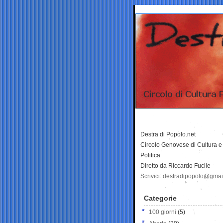
Destra di Popolo.net
Circolo Genovese di Cultura e
Politica
Diretto da Riccardo Fucile
Scrivici: destradipopolo@gma
Categorie
100 giorni
(5)