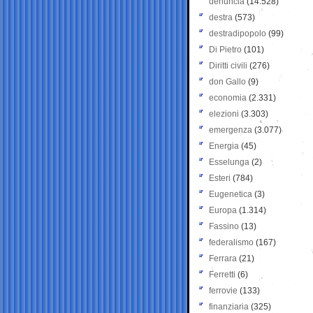
denuncia
(14.528)
destra
(573)
destradipopolo
(99)
Di Pietro
(101)
Diritti civili
(276)
don Gallo
(9)
economia
(2.331)
elezioni
(3.303)
emergenza
(3.077)
Energia
(45)
Esselunga
(2)
Esteri
(784)
Eugenetica
(3)
Europa
(1.314)
Fassino
(13)
federalismo
(167)
Ferrara
(21)
Ferretti
(6)
ferrovie
(133)
finanziaria
(325)