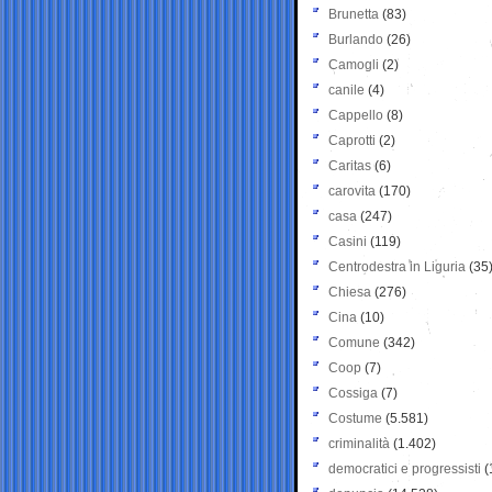
Brunetta
(83)
Burlando
(26)
Camogli
(2)
canile
(4)
Cappello
(8)
Caprotti
(2)
Caritas
(6)
carovita
(170)
casa
(247)
Casini
(119)
Centrodestra in Liguria
(35
Chiesa
(276)
Cina
(10)
Comune
(342)
Coop
(7)
Cossiga
(7)
Costume
(5.581)
criminalità
(1.402)
democratici e progressisti
(