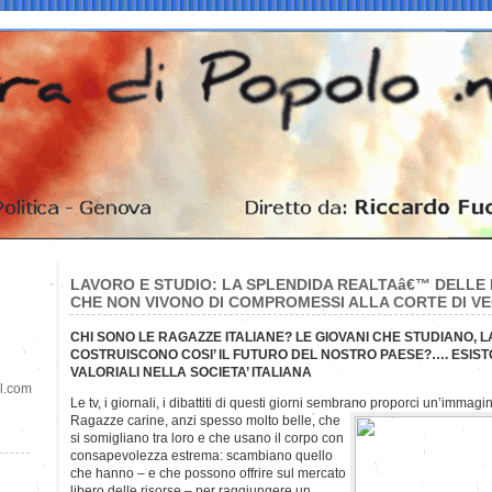
LAVORO E STUDIO: LA SPLENDIDA REALTAâ€™ DELLE
CHE NON VIVONO DI COMPROMESSI ALLA CORTE DI VE
CHI SONO LE RAGAZZE ITALIANE? LE GIOVANI CHE STUDIANO,
COSTRUISCONO COSI’ IL FUTURO DEL NOSTRO PAESE?…. ESIS
VALORIALI NELLA SOCIETA’ ITALIANA
il.com
Le tv, i giornali, i dibattiti di questi giorni sembrano proporci un’immagi
Ragazze carine, anzi spesso molto belle, che
si somigliano tra loro e che usano il corpo con
consapevolezza estrema: scambiano quello
che hanno – e che possono offrire sul mercato
libero delle risorse – per raggiungere un