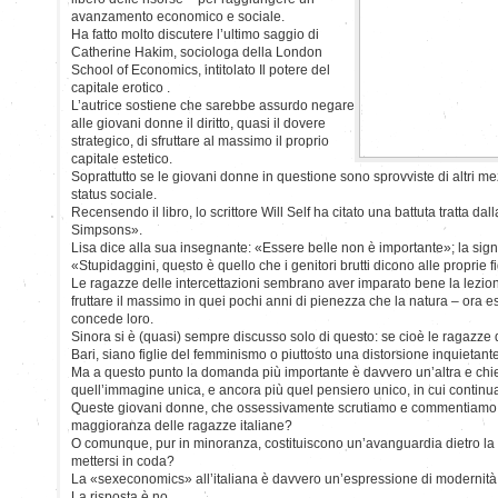
avanzamento economico e sociale.
Ha fatto molto discutere l’ultimo saggio di
Catherine Hakim, sociologa della London
School of Economics, intitolato Il potere del
capitale erotico .
L’autrice sostiene che sarebbe assurdo negare
alle giovani donne il diritto, quasi il dovere
strategico, di sfruttare al massimo il proprio
capitale estetico.
Soprattutto se le giovani donne in questione sono sprovviste di altri mezzi:
status sociale.
Recensendo il libro, lo scrittore Will Self ha citato una battuta tratta da
Simpsons».
Lisa dice alla sua insegnante: «Essere belle non è importante»; la sig
«Stupidaggini, questo è quello che i genitori brutti dicono alle proprie fi
Le ragazze delle intercettazioni sembrano aver imparato bene la lezione
fruttare il massimo in quei pochi anni di pienezza che la natura – ora e
concede loro.
Sinora si è (quasi) sempre discusso solo di questo: se cioè le ragazze d
Bari, siano figlie del femminismo o piuttosto una distorsione inquietan
Ma a questo punto la domanda più importante è davvero un’altra e chi
quell’immagine unica, e ancora più quel pensiero unico, in cui continu
Queste giovani donne, che ossessivamente scrutiamo e commentiamo,
maggioranza delle ragazze italiane?
O comunque, pur in minoranza, costituiscono un’avanguardia dietro la 
mettersi in coda?
La «sexeconomics» all’italiana è davvero un’espressione di modernità
La risposta è no.