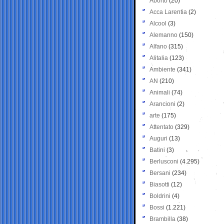
Aborto
(20)
Acca Larentia
(2)
Alcool
(3)
Alemanno
(150)
Alfano
(315)
Alitalia
(123)
Ambiente
(341)
AN
(210)
Animali
(74)
Arancioni
(2)
arte
(175)
Attentato
(329)
Auguri
(13)
Batini
(3)
Berlusconi
(4.295)
Bersani
(234)
Biasotti
(12)
Boldrini
(4)
Bossi
(1.221)
Brambilla
(38)