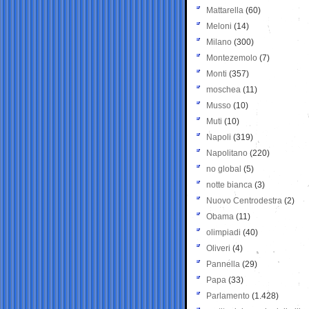
Mattarella
(60)
Meloni
(14)
Milano
(300)
Montezemolo
(7)
Monti
(357)
moschea
(11)
Musso
(10)
Muti
(10)
Napoli
(319)
Napolitano
(220)
no global
(5)
notte bianca
(3)
Nuovo Centrodestra
(2)
Obama
(11)
olimpiadi
(40)
Oliveri
(4)
Pannella
(29)
Papa
(33)
Parlamento
(1.428)