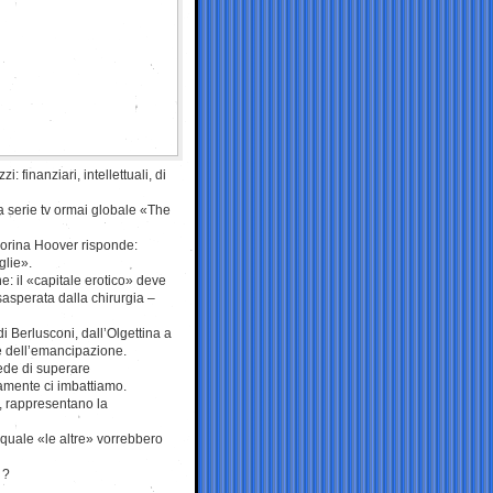
 finanziari, intellettuali, di
lla serie tv ormai globale «The
norina Hoover risponde:
glie».
: il «capitale erotico» deve
sasperata dalla chirurgia –
i Berlusconi, dall’Olgettina a
te dell’emancipazione.
ede di superare
amente ci imbattiamo.
 rappresentano la
quale «le altre» vorrebbero
 ?