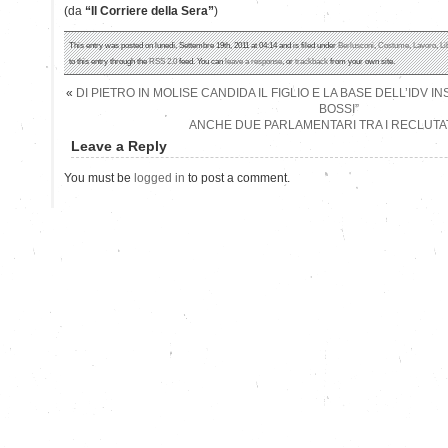
(da
“Il Corriere della Sera”
)
This entry was posted on lunedì, Settembre 19th, 2011 at 04:14 and is filed under
Berlusconi
,
Costume
,
Lavoro
,
Li
to this entry through the
RSS 2.0
feed. You can
leave a response
, or
trackback
from your own site.
«
DI PIETRO IN MOLISE CANDIDA IL FIGLIO E LA BASE DELL’IDV 
BOSSI”
ANCHE DUE PARLAMENTARI TRA I RECLUTAT
Leave a Reply
You must be
logged in
to post a comment.