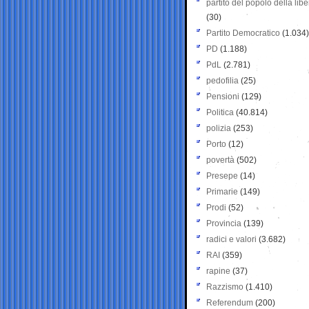
partito del popolo della libe
(30)
Partito Democratico
(1.034)
PD
(1.188)
PdL
(2.781)
pedofilia
(25)
Pensioni
(129)
Politica
(40.814)
polizia
(253)
Porto
(12)
povertà
(502)
Presepe
(14)
Primarie
(149)
Prodi
(52)
Provincia
(139)
radici e valori
(3.682)
RAI
(359)
rapine
(37)
Razzismo
(1.410)
Referendum
(200)