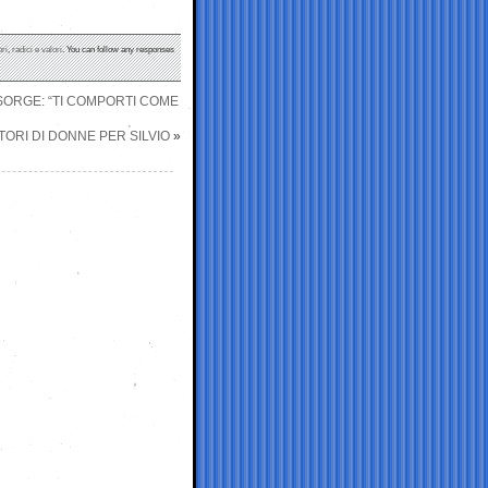
bri
,
radici e valori
. You can follow any responses
INSORGE: “TI COMPORTI COME
ORI DI DONNE PER SILVIO
»