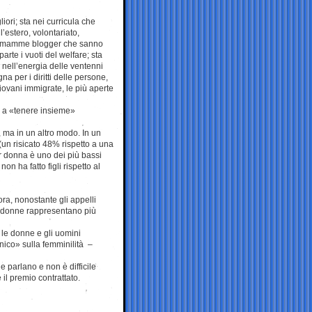
iori; sta nei curricula che
estero, volontariato,
lle mamme blogger che sanno
rte i vuoti del welfare; sta
 nell’energia delle ventenni
gna per i diritti delle persone,
iovani immigrate, le più aperte
o a «tenere insieme»
 ma in un altro modo. In un
(un risicato 48% rispetto a una
r donna è uno dei più bassi
n ha fatto figli rispetto al
ora, nonostante gli appelli
le donne rappresentano più
le donne e gli uomini
ico» sulla femminilità –
e parlano e non è difficile
 il premio contrattato.