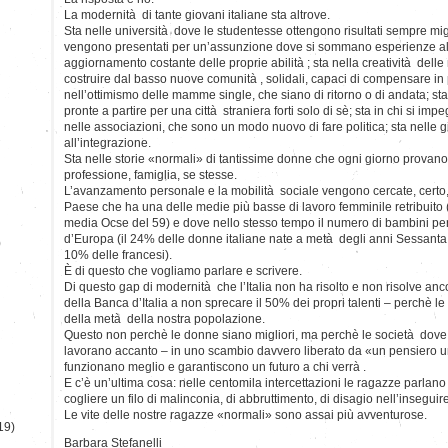
La modernità di tante giovani italiane sta altrove.
Sta nelle università dove le studentesse ottengono risultati sempre migl
vengono presentati per un’assunzione dove si sommano esperienze all’
aggiornamento costante delle proprie abilità ; sta nella creatività de
costruire dal basso nuove comunità , solidali, capaci di compensare in pa
nell’ottimismo delle mamme single, che siano di ritorno o di andata; sta
pronte a partire per una città straniera forti solo di sè; sta in chi si impe
nelle associazioni, che sono un modo nuovo di fare politica; sta nelle g
all’integrazione.
Sta nelle storie «normali» di tantissime donne che ogni giorno provan
professione, famiglia, se stesse.
L’avanzamento personale e la mobilità sociale vengono cercate, certo,
Paese che ha una delle medie più basse di lavoro femminile retribuito 
media Ocse del 59) e dove nello stesso tempo il numero di bambini pe
d’Europa (il 24% delle donne italiane nate a metà degli anni Sessanta no
)
10% delle francesi).
È di questo che vogliamo parlare e scrivere.
Di questo gap di modernità che l’Italia non ha risolto e non risolve anc
della Banca d’Italia a non sprecare il 50% dei propri talenti – perchè 
della metà della nostra popolazione.
Questo non perchè le donne siano migliori, ma perchè le società dove 
lavorano accanto – in uno scambio davvero liberato da «un pensiero un
funzionano meglio e garantiscono un futuro a chi verrà .
E c’è un’ultima cosa: nelle centomila intercettazioni le ragazze parlano 
cogliere un filo di malinconia, di abbruttimento, di disagio nell’inseguire
Le vite delle nostre ragazze «normali» sono assai più avventurose.
19)
Barbara Stefanelli