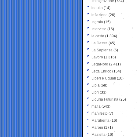
Immigrazione
(734)
indulto
(14)
inflazione
(26)
Ingroia
(15)
Interviste
(16)
la casta
(1.394)
La Destra
(45)
La Sapienza
(5)
Lavoro
(1.316)
LegaNord
(2.411)
Letta Enrico
(154)
Liberi e Uguali
(10)
Libia
(68)
Libri
(33)
Liguria Futurista
(25)
mafia
(543)
manifesto
(7)
Margherita
(16)
Maroni
(171)
Mastella
(16)