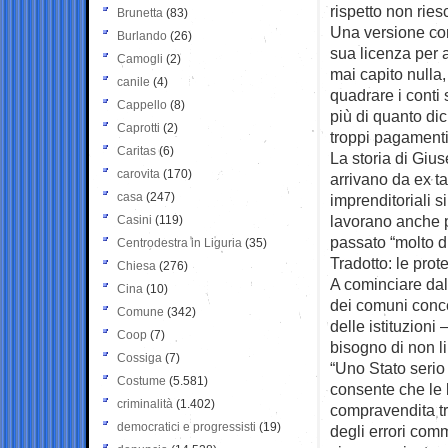
rispetto non rie
Brunetta
(83)
Una versione co
Burlando
(26)
sua licenza per 
Camogli
(2)
mai capito nulla
canile
(4)
quadrare i conti
Cappello
(8)
più di quanto di
Caprotti
(2)
troppi pagamenti 
Caritas
(6)
La storia di Giu
carovita
(170)
arrivano da ex ta
casa
(247)
imprenditoriali s
lavorano anche 
Casini
(119)
passato “molto di
Centrodestra in Liguria
(35)
Tradotto: le prot
Chiesa
(276)
A cominciare dal
Cina
(10)
dei comuni conce
Comune
(342)
delle istituzioni
Coop
(7)
bisogno di non li
Cossiga
(7)
“Uno Stato serio
Costume
(5.581)
consente che le 
criminalità
(1.402)
compravendita tr
democratici e progressisti
(19)
degli errori com