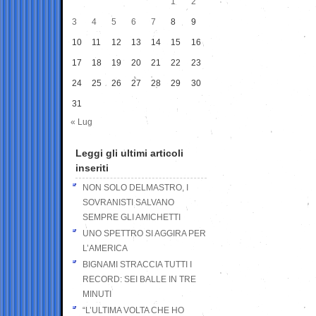
1
2
3
4
5
6
7
8
9
10
11
12
13
14
15
16
17
18
19
20
21
22
23
24
25
26
27
28
29
30
31
« Lug
Leggi gli ultimi articoli
inseriti
NON SOLO DELMASTRO, I
SOVRANISTI SALVANO
SEMPRE GLI AMICHETTI
UNO SPETTRO SI AGGIRA PER
L’AMERICA
BIGNAMI STRACCIA TUTTI I
RECORD: SEI BALLE IN TRE
MINUTI
“L’ULTIMA VOLTA CHE HO