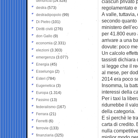
denuncia
(14.528)
ciascun privato 
regolamentato e 
destra
(573)
A valle, tuttavia
destradipopolo
(99)
secondo quanto 
Di Pietro
(101)
ministero dell’ec
Diritti civili
(276)
per 41.800 euro 
don Gallo
(9)
arrivare a una b
economia
(2.331)
dovute: poco men
elezioni
(3.303)
Un calcolo effett
emergenza
(3.077)
tassisti dichiara
Energia
(45)
si legge che il r
Esselunga
(2)
al mese, per dod
2014 era poco so
Esteri
(784)
Insomma, la batta
Eugenetica
(3)
interessi della 
Europa
(1.314)
Per i taxi la lib
Fassino
(13)
ridurrebbe il val
federalismo
(167)
della categoria.
Ferrara
(21)
E sì perchè le tr
Ferretti
(6)
carta di credito.
ferrovie
(133)
nulla competitive
finanziaria
(325)
miglior modo per