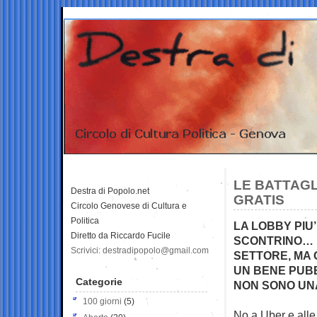
LE BATTAGLI
Destra di Popolo.net
GRATIS
Circolo Genovese di Cultura e
Politica
LA LOBBY PIU’
Diretto da Riccardo Fucile
SCONTRINO… “
Scrivici: destradipopolo@gmail.com
SETTORE, MA 
UN BENE PUBB
Categorie
NON SONO UNA
100 giorni
(5)
No a Uber e alle 