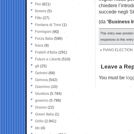
Fini
(821)
chiedere l’intro
fioriere
(5)
succede negli Sta
Fitto
(27)
(da “
Business I
Fontana di Trevi
(1)
Formigoni
(90)
This entry was posted o
Forza Italia
(596)
responses to this entr
frana
(9)
«
PIANO ELECTION 
Fratelli d'Italia
(291)
Futuro e Libertà
(510)
Leave a Rep
g8
(25)
Gelmini
(68)
You must be
log
Genova
(542)
Giannino
(10)
Giustizia
(5.784)
governo
(5.799)
Grasso
(22)
Green Italia
(1)
Grillo
(2.941)
Idv
(4)