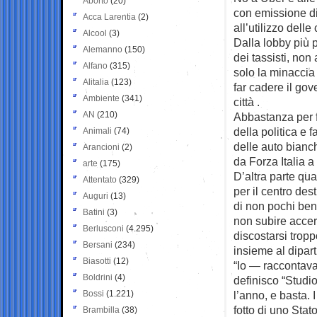
Aborto
(20)
con emissione d
Acca Larentia
(2)
all’utilizzo delle 
Alcool
(3)
Dalla lobby più p
Alemanno
(150)
dei tassisti, non
Alfano
(315)
solo la minaccia 
Alitalia
(123)
far cadere il gov
Ambiente
(341)
città .
AN
(210)
Abbastanza per f
della politica e 
Animali
(74)
delle auto bianch
Arancioni
(2)
da Forza Italia a F
arte
(175)
D’altra parte qua
Attentato
(329)
per il centro des
Auguri
(13)
di non pochi benef
Batini
(3)
non subire accert
Berlusconi
(4.295)
discostarsi tropp
Bersani
(234)
insieme al dipar
Biasotti
(12)
“Io — raccontava
Boldrini
(4)
definisco “Studio
Bossi
(1.221)
l’anno, e basta. 
fotto di uno Stat
Brambilla
(38)