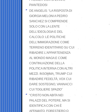
PIANTEDOSI
DE ANGELIS: “LA RISPOSTA DI
GIORGIA MELONI A PEDRO
SANCHEZ SI COMPRENDE
SOLO CON LA LENTE
DELL’IDEOLOGIA E DEL
CALCOLO: LE POLITICHE
DELL’IMMIGRAZIONE COME
TERRENO IDENTITARIO SU CUI
RIBADIRE L’APPARTENENZA
AL MONDO MAGA E COME
CONTINUAZIONE DELLA
POLITICA INTERNA CON ALTRI
MEZZI. INSOMMA, TRUMP CUI
RIBADIRE FEDELTÀ, VOX CUI
DARE SOSTEGNO, VANNACCI
CUI TOGLIERE SPAZIO”
“CRISTO NON ABITA NEI
PALAZZI DEL POTERE, MA SI
IDENTIFICA CON CHI È
AFFAMATO, FORESTIERO O