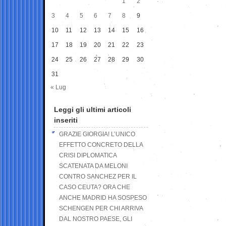
1
2
3
4
5
6
7
8
9
10
11
12
13
14
15
16
17
18
19
20
21
22
23
24
25
26
27
28
29
30
31
« Lug
Leggi gli ultimi articoli
inseriti
GRAZIE GIORGIA! L’UNICO
EFFETTO CONCRETO DELLA
CRISI DIPLOMATICA
SCATENATA DA MELONI
CONTRO SANCHEZ PER IL
CASO CEUTA? ORA CHE
ANCHE MADRID HA SOSPESO
SCHENGEN PER CHI ARRIVA
DAL NOSTRO PAESE, GLI