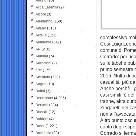
Aborto
(20)
Acca Larentia
(2)
Alcool
(3)
Alemanno
(150)
Alfano
(315)
Alitalia
(123)
complessivo molt
Ambiente
(341)
Così Luigi Leonci
AN
(210)
comune di Pomezi
Corrado: per ricor
Animali
(74)
sulle tabelle pu
Arancioni
(2)
primo semestre d
arte
(175)
2016. Nulla di p
Attentato
(329)
casualità più da
Auguri
(13)
Anche perchè i gr
Batini
(3)
casi simili: è de
Berlusconi
(4.295)
tranne, altra cur
Bersani
(234)
Zingaretti dei ca
Biasotti
(12)
non all’avvocatu
Boldrini
(4)
Altro punto oscur
Bossi
(1.221)
conto degli stipen
Corrado si ferma
Brambilla
(38)