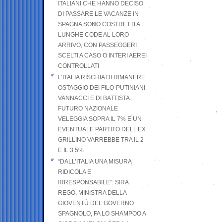
ITALIANI CHE HANNO DECISO
DI PASSARE LE VACANZE IN
SPAGNA SONO COSTRETTI A
LUNGHE CODE AL LORO
ARRIVO, CON PASSEGGERI
SCELTI A CASO O INTERI AEREI
CONTROLLATI
L’ITALIA RISCHIA DI RIMANERE
OSTAGGIO DEI FILO-PUTINIANI
VANNACCI E DI BATTISTA.
FUTURO NAZIONALE
VELEGGIA SOPRA IL 7% E UN
EVENTUALE PARTITO DELL’EX
GRILLINO VARREBBE TRA IL 2
E IL 3.5%
“DALL’ITALIA UNA MISURA
RIDICOLA E
IRRESPONSABILE”: SIRA
REGO, MINISTRA DELLA
GIOVENTÙ DEL GOVERNO
SPAGNOLO, FA LO SHAMPOO A