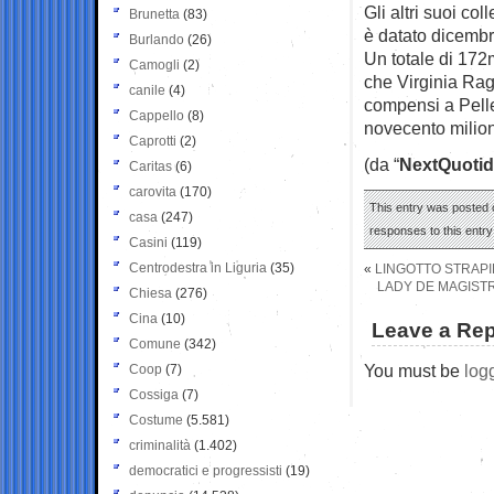
Gli altri suoi co
Brunetta
(83)
è datato dicembr
Burlando
(26)
Un totale di 172m
Camogli
(2)
che Virginia Rag
canile
(4)
compensi a Pelle
Cappello
(8)
novecento milion
Caprotti
(2)
(da “
NextQuotid
Caritas
(6)
carovita
(170)
This entry was posted o
casa
(247)
responses to this entr
Casini
(119)
Centrodestra in Liguria
(35)
«
LINGOTTO STRAP
LADY DE MAGISTR
Chiesa
(276)
Cina
(10)
Leave a Rep
Comune
(342)
You must be
log
Coop
(7)
Cossiga
(7)
Costume
(5.581)
criminalità
(1.402)
democratici e progressisti
(19)