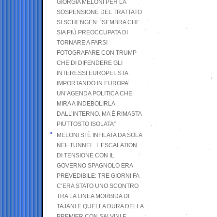
GIORGIA MELONI PER LA
SOSPENSIONE DEL TRATTATO
SI SCHENGEN: “SEMBRA CHE
SIA PIÙ PREOCCUPATA DI
TORNARE A FARSI
FOTOGRAFARE CON TRUMP
CHE DI DIFENDERE GLI
INTERESSI EUROPEI. STA
IMPORTANDO IN EUROPA
UN’AGENDA POLITICA CHE
MIRA A INDEBOLIRLA
DALL’INTERNO. MA È RIMASTA
PIUTTOSTO ISOLATA”
MELONI SI È INFILATA DA SOLA
NEL TUNNEL. L’ESCALATION
DI TENSIONE CON IL
GOVERNO SPAGNOLO ERA
PREVEDIBILE: TRE GIORNI FA
C’ERA STATO UNO SCONTRO
TRA LA LINEA MORBIDA DI
TAJANI E QUELLA DURA DELLA
PREMIER CON SALVINI E