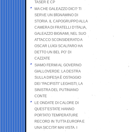
TASER E CP
MA CHE GALEAZZO DICI? TI
SERVE UN BIGNAMINO DI
STORIA. IL CAPOGRUPPO ALLA
CAMERA DI FRATELLI D’ITALIA,
GALEAZZO BIGNAMI, NEL SUO
ATTACCO SCONSIDERATO A
OSCAR LUIGI SCALFARO HA
DETTO UN BEL PO’ DI
CAZZATE
SIAMO FERMI AL GOVERNO
GIALLOVERDE: LA DESTRA
SULLA DIFESA È OSTAGGIO
DEI “PACIFISTI” LEGHISTI, LA
SINISTRA DEL PUTINIANO
CONTE
LE ONDATE DI CALORE DI
QUEST’ESTATE HANNO
PORTATO TEMPERATURE
RECORD IN TUTTA EUROPA E
UNA SICCITA’ MAI VISTA. I