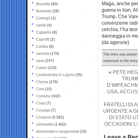
Maga, anche perch
Brunetta
(83)
guerra in Iran, A
Burlando
(26)
Trump. Che Vance
Camogli
(2)
convinzione radi
canile
(4)
cerchia, l’ha te
Cappello
(8)
danneggia in modo
Caprotti
(2)
(da agenzie)
Caritas
(6)
carovita
(170)
This entry was posted o
casa
(247)
responses to this entr
Casini
(119)
«
PETE HEG
Centrodestra in Liguria
(35)
TRUMP
Chiesa
(276)
D’IMPEACHM
Cina
(10)
USA, ACCUS
Comune
(342)
Coop
(7)
FRATELLI DI 
Cossiga
(7)
URGENTE A GI
DI STATO U
Costume
(5.581)
OCCASIONI L’
criminalità
(1.402)
democratici e progressisti
(19)
Leave a Rep