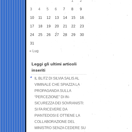
1
2
3
4
5
6
7
8
9
10
11
12
13
14
15
16
17
18
19
20
21
22
23
24
25
26
27
28
29
30
31
« Lug
Leggi gli ultimi articoli
inseriti
IL BLITZ DI SILVIA SALIS AL
VIMINALE CHE SPIAZZA LA
PROPAGANDA SULLA
“PERCEZIONE” DI IN-
SICUREZZA DEI SOVRANISTI:
SI FA RICEVERE DA
PIANTEDOSI E OTTIENE LA
COLLABORAZIONE DEL
MINISTRO SENZA CEDERE SU