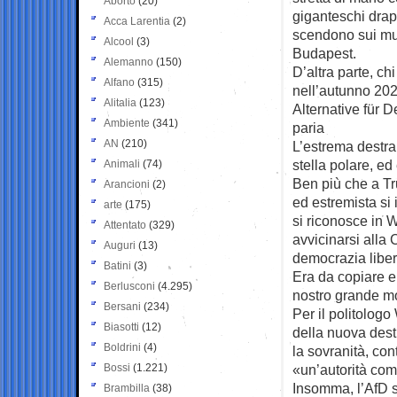
Aborto
(20)
giganteschi drap
Acca Larentia
(2)
scendono sui mur
Alcool
(3)
Budapest.
Alemanno
(150)
D’altra parte, ch
Alfano
(315)
nell’autunno 202
Alitalia
(123)
Alternative für 
Ambiente
(341)
paria
AN
(210)
L’estrema destra
stella polare, ed 
Animali
(74)
Ben più che a Tr
Arancioni
(2)
ed estremista si 
arte
(175)
si riconosce in 
Attentato
(329)
avvicinarsi alla
Auguri
(13)
democrazia liber
Batini
(3)
Era da copiare e
Berlusconi
(4.295)
nostro grande m
Bersani
(234)
Per il politologo
Biasotti
(12)
della nuova dest
Boldrini
(4)
la sovranità, con
Bossi
(1.221)
«un’autorità co
Insomma, l’AfD s
Brambilla
(38)