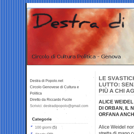
LE SVASTIC
Destra di Popolo.net
LUTTO: SE
Circolo Genovese di Cultura e
PIÙ A CHI 
Politica
Diretto da Riccardo Fucile
ALICE WEIDEL
Scrivici: destradipopolo@gmail.com
DI ORBAN, IL
ORFANA ANCHE
Categorie
Alice Weidel non
100 giorni
(5)
stretta di
mano co