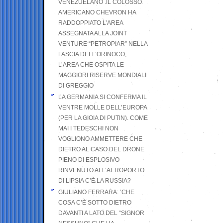
VENEZUELANO .IL COLOSSO
AMERICANO CHEVRON HA
RADDOPPIATO L’AREA
ASSEGNATA ALLA JOINT
VENTURE “PETROPIAR” NELLA
FASCIA DELL’ORINOCO,
L’AREA CHE OSPITA LE
MAGGIORI RISERVE MONDIALI
DI GREGGIO
LA GERMANIA SI CONFERMA IL
VENTRE MOLLE DELL’EUROPA
(PER LA GIOIA DI PUTIN). COME
MAI I TEDESCHI NON
VOGLIONO AMMETTERE CHE
DIETRO AL CASO DEL DRONE
PIENO DI ESPLOSIVO
RINVENUTO ALL’AEROPORTO
DI LIPSIA C’È LA RUSSIA?
GIULIANO FERRARA: ’CHE
COSA C’È SOTTO DIETRO
DAVANTI A LATO DEL “SIGNOR