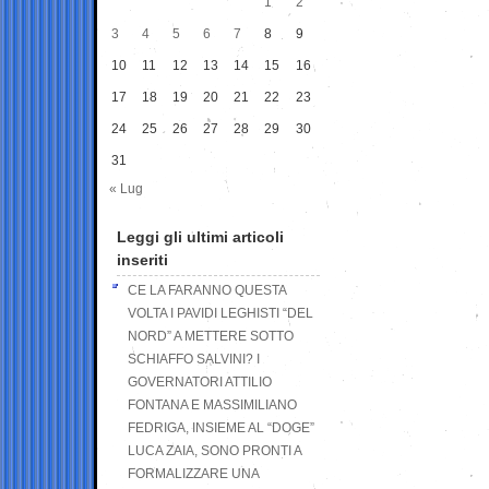
1
2
3
4
5
6
7
8
9
10
11
12
13
14
15
16
17
18
19
20
21
22
23
24
25
26
27
28
29
30
31
« Lug
Leggi gli ultimi articoli
inseriti
CE LA FARANNO QUESTA
VOLTA I PAVIDI LEGHISTI “DEL
NORD” A METTERE SOTTO
SCHIAFFO SALVINI? I
GOVERNATORI ATTILIO
FONTANA E MASSIMILIANO
FEDRIGA, INSIEME AL “DOGE”
LUCA ZAIA, SONO PRONTI A
FORMALIZZARE UNA