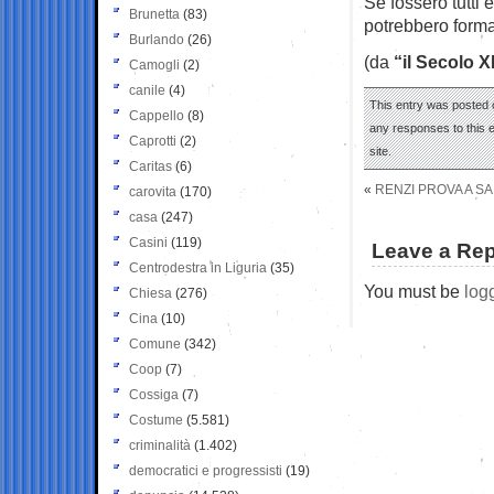
Se fossero tutti 
Brunetta
(83)
potrebbero form
Burlando
(26)
(da
“il Secolo X
Camogli
(2)
canile
(4)
This entry was posted o
Cappello
(8)
any responses to this 
Caprotti
(2)
site.
Caritas
(6)
«
RENZI PROVA A S
carovita
(170)
casa
(247)
Casini
(119)
Leave a Rep
Centrodestra in Liguria
(35)
You must be
log
Chiesa
(276)
Cina
(10)
Comune
(342)
Coop
(7)
Cossiga
(7)
Costume
(5.581)
criminalità
(1.402)
democratici e progressisti
(19)