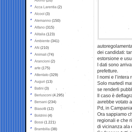
Aborto
(20)
Acca Larentia
(2)
Alcool
(3)
Alemanno
(150)
Alfano
(315)
Alitalia
(123)
Ambiente
(341)
autoregolamentaz
AN
(210)
dei candidati: t
Animali
(74)
estorsione e usura
Arancioni
(2)
I dati sono arriv
arte
(175)
prefetture.
Attentato
(329)
I nomi e l’intera
Auguri
(13)
Solo martedì mat
Batini
(3)
se renderli pubbl
Il caso è deflag
Berlusconi
(4.295)
avrebbe votato a
Bersani
(234)
Pd, in Campania
Biasotti
(12)
Ora sappiamo che
Boldrini
(4)
regionali e che r
Bossi
(1.221)
di vicinanza ala 
Brambilla
(38)