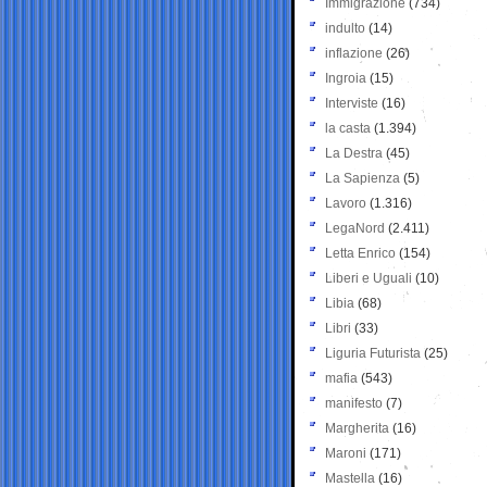
Immigrazione
(734)
indulto
(14)
inflazione
(26)
Ingroia
(15)
Interviste
(16)
la casta
(1.394)
La Destra
(45)
La Sapienza
(5)
Lavoro
(1.316)
LegaNord
(2.411)
Letta Enrico
(154)
Liberi e Uguali
(10)
Libia
(68)
Libri
(33)
Liguria Futurista
(25)
mafia
(543)
manifesto
(7)
Margherita
(16)
Maroni
(171)
Mastella
(16)