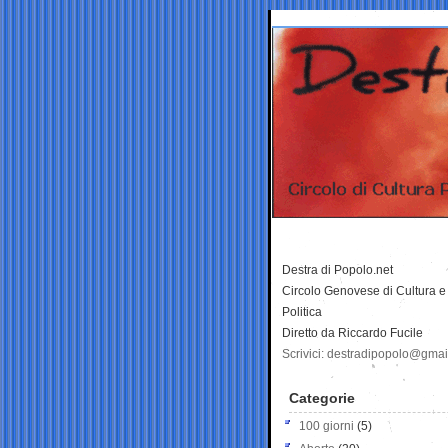
Destra di Popolo.net
Circolo Genovese di Cultura e
Politica
Diretto da Riccardo Fucile
Scrivici: destradipopolo@gma
Categorie
100 giorni
(5)