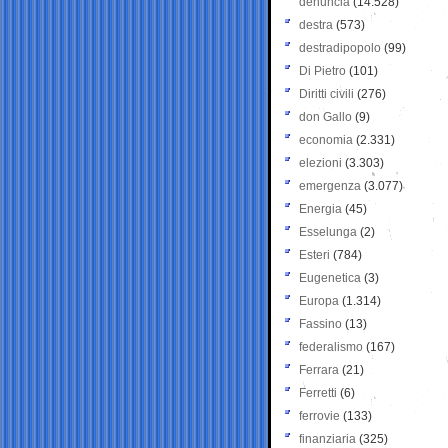
denuncia
(14.528)
destra
(573)
destradipopolo
(99)
Di Pietro
(101)
Diritti civili
(276)
don Gallo
(9)
economia
(2.331)
elezioni
(3.303)
emergenza
(3.077)
Energia
(45)
Esselunga
(2)
Esteri
(784)
Eugenetica
(3)
Europa
(1.314)
Fassino
(13)
federalismo
(167)
Ferrara
(21)
Ferretti
(6)
ferrovie
(133)
finanziaria
(325)