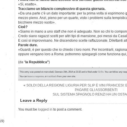
«Sì, esatto».
Tracciamo un bilancio complessivo di questa giornata.
«Da una parte c’è un dato importante: per la prima volta si esprimono gli 
mezzo pieno. Anzi, pieno per un quarto, visto i problemi sulla tempistica 
bicchiere mezzo vuoto».
Cioè?
«Siamo in mano a uno staff che non è adeguato. Non so chi lo compong
Credo siano ragazzi scelti per altri tipi di mansione, poi messi da Casa
E così si improvvisano. Ne discendono scelte raffazzonate. Dilettanti al
Parole dure.
«Guardi, è per questo che io chiedo i loro nomi. Per incontrarli, ragion
oppure vengano loro a Roma: potremmo spiegargli come funziona qui,
(da “
la Repubblica”
)
)
This entry was posted on mercoledì, Gennaio 15th, 2014 at 23:32 and is filed under
Grillo
. You can follow any resp
You can
leave a response
, or
trackback
from your own site.
«
SOLDI DELLA REGIONE LIGURIA PER SLIP E VINI FRANCESI: E
PAGARE GLI ASSORBENTI
SUL SISTEMA SPAGNOLO RENZI HA UN OSTA
Leave a Reply
You must be
logged in
to post a comment.
19)