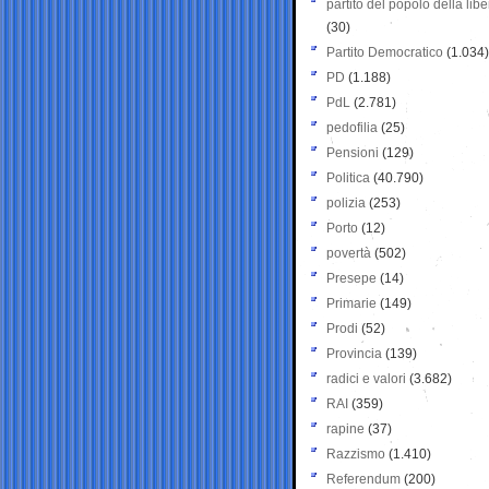
partito del popolo della libe
(30)
Partito Democratico
(1.034)
PD
(1.188)
PdL
(2.781)
pedofilia
(25)
Pensioni
(129)
Politica
(40.790)
polizia
(253)
Porto
(12)
povertà
(502)
Presepe
(14)
Primarie
(149)
Prodi
(52)
Provincia
(139)
radici e valori
(3.682)
RAI
(359)
rapine
(37)
Razzismo
(1.410)
Referendum
(200)