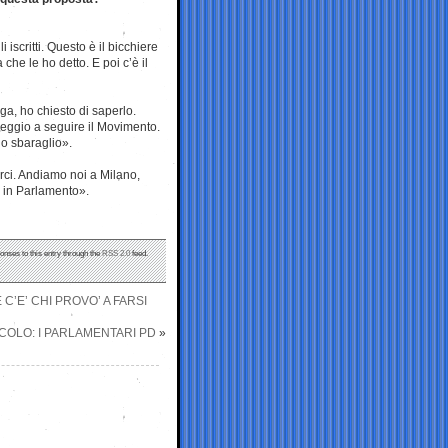
iscritti. Questo è il bicchiere
che le ho detto. E poi c’è il
a, ho chiesto di saperlo.
leggio a seguire il Movimento.
lo sbaraglio».
arci. Andiamo noi a Milano,
 in Parlamento».
onses to this entry through the
RSS 2.0
feed.
 C’E’ CHI PROVO’ A FARSI
COLO: I PARLAMENTARI PD
»