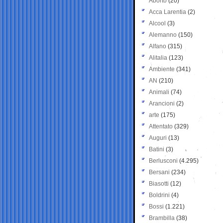
Aborto
(20)
Acca Larentia
(2)
Alcool
(3)
Alemanno
(150)
Alfano
(315)
Alitalia
(123)
Ambiente
(341)
AN
(210)
Animali
(74)
Arancioni
(2)
arte
(175)
Attentato
(329)
Auguri
(13)
Batini
(3)
Berlusconi
(4.295)
Bersani
(234)
Biasotti
(12)
Boldrini
(4)
Bossi
(1.221)
Brambilla
(38)