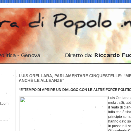
LUIS ORELLARA, PARLAMENTARE CINQUESTELLE: “ME
ANCHE LE ALLEANZE”
“E’ TEMPO DI APRIRE UN DIALOGO CON LE ALTRE FORZE POLITI
Luis Orellana 
metà . «Sì, ab
il.com
il reato di cla
fatto che è sba
principio sen
hanno dato sol
In passato il s
Gianroberto Ca