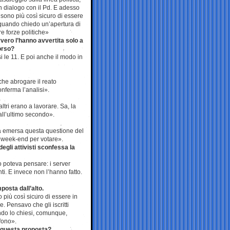
 dialogo con il Pd. E adesso
 sono più così sicuro di essere
quando chiedo un’apertura di
tre forze politiche»
vero l’hanno avvertita solo a
corso?
 le 11. E poi anche il modo in
he abrogare il reato
conferma l’analisi».
tri erano a lavorare. Sa, la
all’ultimo secondo».
ra emersa questa questione del
l week-end per votare».
egli attivisti sconfessa la
no poteva pensare: i server
i. E invece non l’hanno fatto.
posta dall’alto.
 più così sicuro di essere in
. Pensavo che gli iscritti
ndo lo chiesi, comunque,
efono».
i questa proposta?