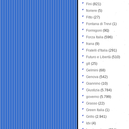
Fini
(821)
fioriere
(5)
Fitto
(27)
Fontana di Trevi
(1)
Formigoni
(90)
Forza Italia
(596)
frana
(9)
Fratelli d'Italia
(291)
Futuro e Libertà
(510)
g8
(25)
Gelmini
(68)
Genova
(542)
Giannino
(10)
Giustizia
(5.784)
governo
(5.799)
Grasso
(22)
Green Italia
(1)
Grillo
(2.941)
Idv
(4)