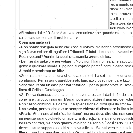
reclamando un
rilancia: «Non
in minoranza 
credito alle al
Senatore, dav
scrutinio in 
«Si votava dalle 10. A me è arrivata comunicazione quando erano quasi
cui è stato presentato il problema…».
Cosa non andava?
«Non hanno spiegato bene che cosa si votava. Nè hanno sottolineato c
significava evitare di ingolfare i Tribunali. E infatti il numero di votanti 
Pochi votanti? Ventimila sugli ottantamila aventi diritto.
«Beh, se dai sette ore per votare… Molti non l’hanno neanche saputo, al
gente a quell’ora lavora. E poinon si capisce perchè comunicarlo solo 
A molti è sembrato un blitz.
«Soprattutto perchè la cosa si sapeva da mesi. La settimana scorsa e
sondaggio. Pensavamo sarebbe stato lanciato giovedì, per dare tutto i
Senatore, resta un dato per voi “storico”: per la prima volta la Rete d
linea di Grillo e Casaleggio.
«Sì. Poi va riconosciuto anche di non aver taroccato i dati. In fondo, u
sono miei, tarocco i numeri. Magari potevano alzare il numero dei votant
Non riesco comunque a darmi una spiegazione di tutta questa storia».
Una svolta, per voi che avete sempre chiesto di discutere la linea im
«Esatto. Gridarono al mio “scilipotismo”, ma ora devo dire che non sono
minoranza quando chiedo un’apertura di credito alle altre forze politiche
fossero contrari, ma dopo questo voto non ne sono più così certo. Qua
ricevetti tanto supporto da chi si diceva attivista. Sia sul web che al tel
Finora non le hanno dato ascolto. Ora sarebbe giusto mettereai vot