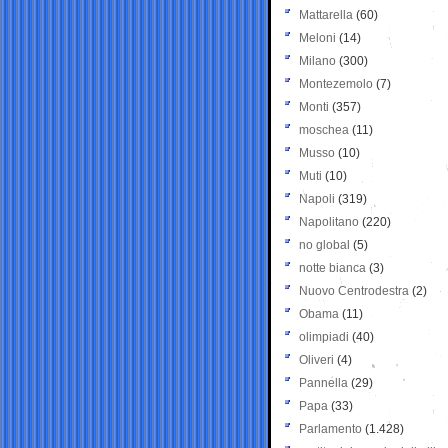
Mattarella
(60)
Meloni
(14)
Milano
(300)
Montezemolo
(7)
Monti
(357)
moschea
(11)
Musso
(10)
Muti
(10)
Napoli
(319)
Napolitano
(220)
no global
(5)
notte bianca
(3)
Nuovo Centrodestra
(2)
Obama
(11)
olimpiadi
(40)
Oliveri
(4)
Pannella
(29)
Papa
(33)
Parlamento
(1.428)