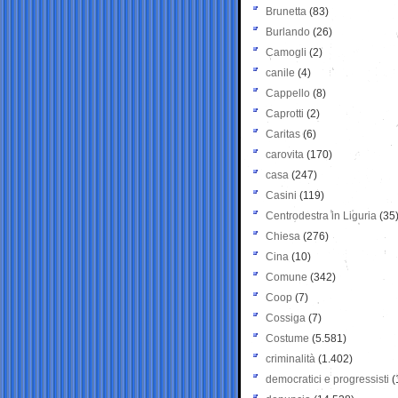
Brunetta
(83)
Burlando
(26)
Camogli
(2)
canile
(4)
Cappello
(8)
Caprotti
(2)
Caritas
(6)
carovita
(170)
casa
(247)
Casini
(119)
Centrodestra in Liguria
(35
Chiesa
(276)
Cina
(10)
Comune
(342)
Coop
(7)
Cossiga
(7)
Costume
(5.581)
criminalità
(1.402)
democratici e progressisti
(