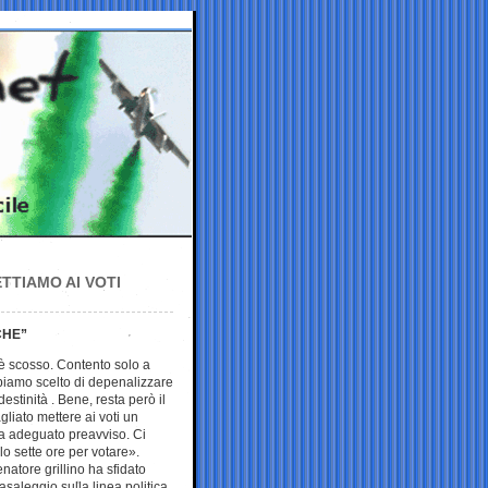
TTIAMO AI VOTI
CHE”
è scosso. Contento solo a
biamo scelto di depenalizzare
ndestinità . Bene, resta però il
gliato mettere ai voti un
za adeguato preavviso. Ci
o sette ore per votare».
enatore grillino ha sfidato
saleggio sulla linea politica,