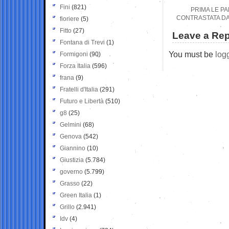
Fini
(821)
PRIMA LE P
CONTRASTATA DAL
fioriere
(5)
Fitto
(27)
Leave a Rep
Fontana di Trevi
(1)
You must be
log
Formigoni
(90)
Forza Italia
(596)
frana
(9)
Fratelli d'Italia
(291)
Futuro e Libertà
(510)
g8
(25)
Gelmini
(68)
Genova
(542)
Giannino
(10)
Giustizia
(5.784)
governo
(5.799)
Grasso
(22)
Green Italia
(1)
Grillo
(2.941)
Idv
(4)