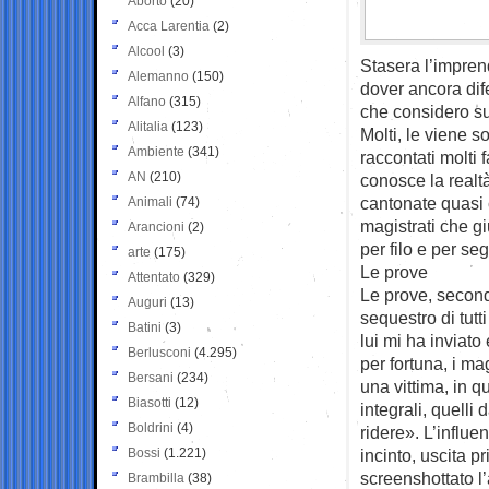
Aborto
(20)
Acca Larentia
(2)
Alcool
(3)
Stasera l’impren
Alemanno
(150)
dover ancora dif
Alfano
(315)
che considero su
Alitalia
(123)
Molti, le viene 
Ambiente
(341)
raccontati molti 
AN
(210)
conosce la realt
cantonate quasi c
Animali
(74)
magistrati che 
Arancioni
(2)
per filo e per se
arte
(175)
Le prove
Attentato
(329)
Le prove, second
Auguri
(13)
sequestro di tutti
Batini
(3)
lui mi ha inviato
Berlusconi
(4.295)
per fortuna, i ma
Bersani
(234)
una vittima, in 
Biasotti
(12)
integrali, quelli 
Boldrini
(4)
ridere». L’influe
Bossi
(1.221)
incinto, uscita p
screenshottato l
Brambilla
(38)