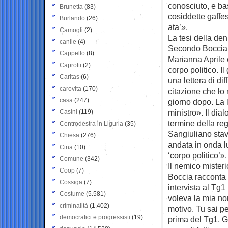
conosciuto, e bas
Brunetta
(83)
cosiddette gaffes
Burlando
(26)
ata’».
Camogli
(2)
La tesi della de
canile
(4)
Secondo Boccia «
Cappello
(8)
Marianna Aprile 
Caprotti
(2)
corpo politico. I
Caritas
(6)
una lettera di di
carovita
(170)
citazione che lo 
casa
(247)
giorno dopo. La 
ministro». Il di
Casini
(119)
termine della re
Centrodestra in Liguria
(35)
Sangiuliano stav
Chiesa
(276)
andata in onda lu
Cina
(10)
‘corpo politico’».
Comune
(342)
Il nemico mister
Coop
(7)
Boccia racconta a
Cossiga
(7)
intervista al Tg
Costume
(5.581)
voleva la mia nom
criminalità
(1.402)
motivo. Tu sai pe
democratici e progressisti
(19)
prima del Tg1, G