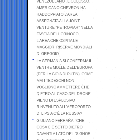
VENEZUELANO .IL COLOSSO
AMERICANO CHEVRON HA
RADDOPPIATO L’AREA
ASSEGNATA ALLA JOINT
VENTURE “PETROPIAR” NELLA
FASCIA DELL’ORINOCO,
L’AREA CHE OSPITA LE
MAGGIORI RISERVE MONDIALI
DI GREGGIO
LA GERMANIA SI CONFERMA IL
VENTRE MOLLE DELL’EUROPA
(PER LA GIOIA DI PUTIN). COME
MAI I TEDESCHI NON
VOGLIONO AMMETTERE CHE
DIETRO AL CASO DEL DRONE
PIENO DI ESPLOSIVO
RINVENUTO ALL’AEROPORTO
DI LIPSIA C’È LA RUSSIA?
GIULIANO FERRARA: ’CHE
COSA C’È SOTTO DIETRO
DAVANTI A LATO DEL “SIGNOR