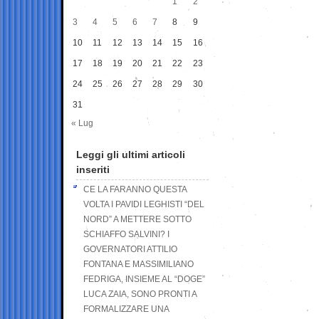
1
2
3
4
5
6
7
8
9
10
11
12
13
14
15
16
17
18
19
20
21
22
23
24
25
26
27
28
29
30
31
« Lug
Leggi gli ultimi articoli
inseriti
CE LA FARANNO QUESTA
VOLTA I PAVIDI LEGHISTI “DEL
NORD” A METTERE SOTTO
SCHIAFFO SALVINI? I
GOVERNATORI ATTILIO
FONTANA E MASSIMILIANO
FEDRIGA, INSIEME AL “DOGE”
LUCA ZAIA, SONO PRONTI A
FORMALIZZARE UNA