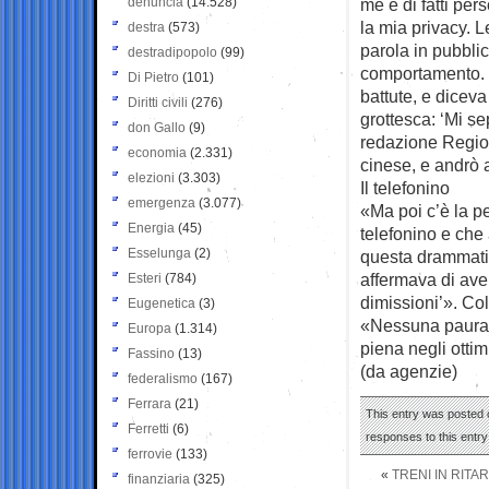
denuncia
(14.528)
me e di fatti per
la mia privacy. 
destra
(573)
parola in pubblic
destradipopolo
(99)
comportamento. Lu
Di Pietro
(101)
battute, e dicev
Diritti civili
(276)
grottesca: ‘Mi sep
don Gallo
(9)
redazione Regioni
economia
(2.331)
cinese, e andrò a
elezioni
(3.303)
Il telefonino
emergenza
(3.077)
«Ma poi c’è la 
Energia
(45)
telefonino e che
Esselunga
(2)
questa drammatica
affermava di ave
Esteri
(784)
dimissioni’». Co
Eugenetica
(3)
«Nessuna paura. P
Europa
(1.314)
piena negli ottim
Fassino
(13)
(da agenzie)
federalismo
(167)
Ferrara
(21)
This entry was posted o
Ferretti
(6)
responses to this entr
ferrovie
(133)
«
TRENI IN RITA
finanziaria
(325)