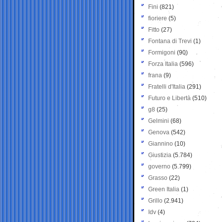
Fini
(821)
fioriere
(5)
Fitto
(27)
Fontana di Trevi
(1)
Formigoni
(90)
Forza Italia
(596)
frana
(9)
Fratelli d'Italia
(291)
Futuro e Libertà
(510)
g8
(25)
Gelmini
(68)
Genova
(542)
Giannino
(10)
Giustizia
(5.784)
governo
(5.799)
Grasso
(22)
Green Italia
(1)
Grillo
(2.941)
Idv
(4)