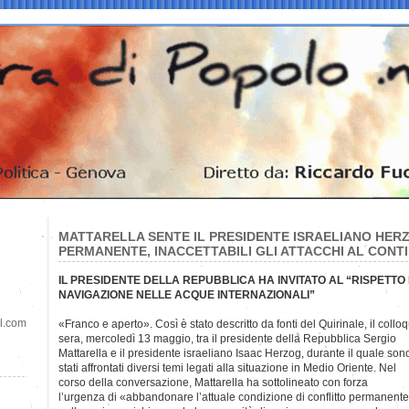
MATTARELLA SENTE IL PRESIDENTE ISRAELIANO HER
PERMANENTE, INACCETTABILI GLI ATTACCHI AL CONTI
IL PRESIDENTE DELLA REPUBBLICA HA INVITATO AL “RISPETTO 
NAVIGAZIONE NELLE ACQUE INTERNAZIONALI”
il.com
«Franco e aperto». Così è stato descritto da fonti del Quirinale, il collo
sera, mercoledì 13 maggio, tra il presidente della Repubblica Sergio
Mattarella e il presidente israeliano Isaac Herzog, durante il quale son
stati affrontati diversi temi legati alla situazione in Medio Oriente. Nel
corso della conversazione, Mattarella ha sottolineato con forza
l’urgenza di «abbandonare l’attuale condizione di conflitto permanent