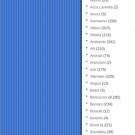
Aborto
(20)
Acca Larentia
(2)
Alcool
(3)
Alemanno
(150)
Alfano
(315)
Alitalia
(123)
Ambiente
(341)
AN
(210)
Animali
(74)
Arancioni
(2)
arte
(175)
Attentato
(329)
Auguri
(13)
Batini
(3)
Berlusconi
(4.295)
Bersani
(234)
Biasotti
(12)
Boldrini
(4)
Bossi
(1.221)
Brambilla
(38)