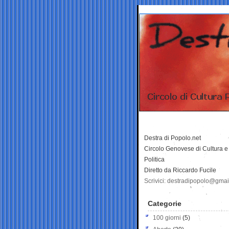
Destra di Popolo.net
Circolo Genovese di Cultura e
Politica
Diretto da Riccardo Fucile
Scrivici: destradipopolo@gma
Categorie
100 giorni
(5)