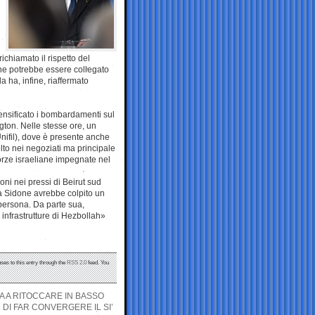
richiamato il rispetto del
che potrebbe essere collegato
a ha, infine, riaffermato
tensificato i bombardamenti sul
ngton. Nelle stesse ore, un
nifil), dove è presente anche
lto nei negoziati ma principale
forze israeliane impegnate nel
oni nei pressi di Beirut sud
 a Sidone avrebbe colpito un
 persona. Da parte sua,
0 infrastrutture di Hezbollah»
ses to this entry through the
RSS 2.0
feed. You
 A RITOCCARE IN BASSO
DI FAR CONVERGERE IL SI’