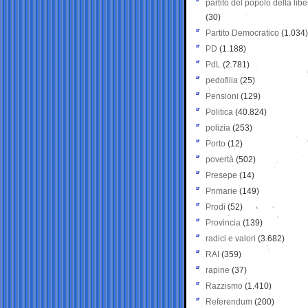
partito del popolo della libe
(30)
Partito Democratico
(1.034)
PD
(1.188)
PdL
(2.781)
pedofilia
(25)
Pensioni
(129)
Politica
(40.824)
polizia
(253)
Porto
(12)
povertà
(502)
Presepe
(14)
Primarie
(149)
Prodi
(52)
Provincia
(139)
radici e valori
(3.682)
RAI
(359)
rapine
(37)
Razzismo
(1.410)
Referendum
(200)