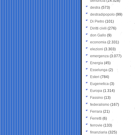
denuncia
(14.528)
destra
(573)
destradipopolo
(99)
Di Pietro
(101)
Diritti civili
(276)
don Gallo
(9)
economia
(2.331)
elezioni
(3.303)
emergenza
(3.077)
Energia
(45)
Esselunga
(2)
Esteri
(784)
Eugenetica
(3)
Europa
(1.314)
Fassino
(13)
federalismo
(167)
Ferrara
(21)
Ferretti
(6)
ferrovie
(133)
finanziaria
(325)