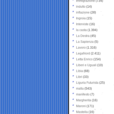
Immigrazione
(734)
indulto
(14)
inflazione
(26)
Ingroia
(15)
Interviste
(16)
la casta
(1.394)
La Destra
(45)
La Sapienza
(5)
Lavoro
(1.316)
LegaNord
(2.411)
Letta Enrico
(154)
Liberi e Uguali
(10)
Libia
(68)
Libri
(33)
Liguria Futurista
(25)
mafia
(543)
manifesto
(7)
Margherita
(16)
Maroni
(171)
Mastella
(16)