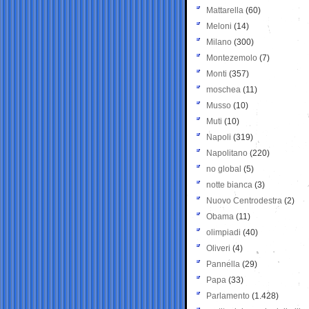
Mattarella
(60)
Meloni
(14)
Milano
(300)
Montezemolo
(7)
Monti
(357)
moschea
(11)
Musso
(10)
Muti
(10)
Napoli
(319)
Napolitano
(220)
no global
(5)
notte bianca
(3)
Nuovo Centrodestra
(2)
Obama
(11)
olimpiadi
(40)
Oliveri
(4)
Pannella
(29)
Papa
(33)
Parlamento
(1.428)