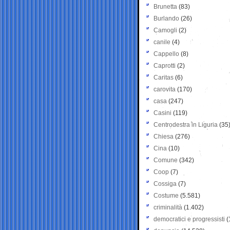
Brunetta
(83)
Burlando
(26)
Camogli
(2)
canile
(4)
Cappello
(8)
Caprotti
(2)
Caritas
(6)
carovita
(170)
casa
(247)
Casini
(119)
Centrodestra in Liguria
(35
Chiesa
(276)
Cina
(10)
Comune
(342)
Coop
(7)
Cossiga
(7)
Costume
(5.581)
criminalità
(1.402)
democratici e progressisti
(