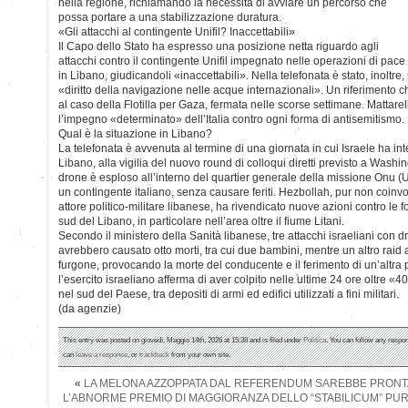
nella regione, richiamando la necessità di avviare un percorso che
possa portare a una stabilizzazione duratura.
«Gli attacchi al contingente Unifil? Inaccettabili»
Il Capo dello Stato ha espresso una posizione netta riguardo agli
attacchi contro il contingente Unifil impegnato nelle operazioni di pace
in Libano, giudicandoli «inaccettabili». Nella telefonata è stato, inoltre, 
«diritto della navigazione nelle acque internazionali». Un riferimento 
al caso della Flotilla per Gaza, fermata nelle scorse settimane. Mattarell
l’impegno «determinato» dell’Italia contro ogni forma di antisemitismo.
Qual è la situazione in Libano?
La telefonata è avvenuta al termine di una giornata in cui Israele ha in
Libano, alla vigilia del nuovo round di colloqui diretti previsto a Washi
drone è esploso all’interno del quartier generale della missione Onu (U
un contingente italiano, senza causare feriti. Hezbollah, pur non coinvo
attore politico-militare libanese, ha rivendicato nuove azioni contro le 
sud del Libano, in particolare nell’area oltre il fiume Litani.
Secondo il ministero della Sanità libanese, tre attacchi israeliani con dr
avrebbero causato otto morti, tra cui due bambini, mentre un altro raid
furgone, provocando la morte del conducente e il ferimento di un’altra
l’esercito israeliano afferma di aver colpito nelle ultime 24 ore oltre «4
nel sud del Paese, tra depositi di armi ed edifici utilizzati a fini militari.
(da agenzie)
This entry was posted on giovedì, Maggio 14th, 2026 at 15:38 and is filed under
Politica
. You can follow any respon
can
leave a response
, or
trackback
from your own site.
«
LA MELONA AZZOPPATA DAL REFERENDUM SAREBBE PRONTA
L’ABNORME PREMIO DI MAGGIORANZA DELLO “STABILICUM” PUR 