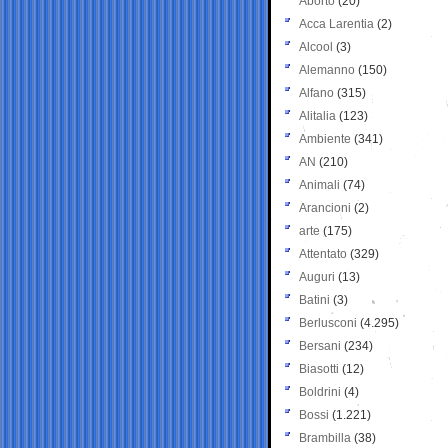
Aborto
(20)
Acca Larentia
(2)
Alcool
(3)
Alemanno
(150)
Alfano
(315)
Alitalia
(123)
Ambiente
(341)
AN
(210)
Animali
(74)
Arancioni
(2)
arte
(175)
Attentato
(329)
Auguri
(13)
Batini
(3)
Berlusconi
(4.295)
Bersani
(234)
Biasotti
(12)
Boldrini
(4)
Bossi
(1.221)
Brambilla
(38)