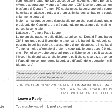
commentato il leader del M5s Giuseppe Conte. Anche Angelo Bonelli (
«Mentre augura buon viaggio a Papa Leone XIV, tace vergognosamente 
blasfemia di Donald Trump». Più cauta invece la posizione della segret
ha evitato un attacco diretto alla premier, limitandosi a ribadire la cond
chiarimento serale di
Meloni arriva dunque come risposta alle polemiche, esplicitando una 
presidente del Consiglio, era già contenuta nel messaggio del mattino
percepita come tale.
L’attacco di Trump a Papa Leone
Le polemiche nascono dalle dichiarazioni con cui Donald Trump ha du
XIV. In un lungo post, il presidente americano lo ha definito «debole sul 
pessimo in politica estera», accusandolo di non riconoscere i risultati 
Trump ha inoltre affermato di preferire «suo fratello Louis perché è t
che il Pontefice avrebbe posizioni troppo critiche verso la politica est
il tycoon ha rivendicato anche le proprie politiche su sicurezza, eco
)
il Papa di non comprenderne la portata e difendendo le operazioni milita
(da agenzie)
This entry was posted on martedì, Aprile 14th, 2026 at 15:30 and is filed under
Politica
. You can follow any respons
can
leave a response
, or
trackback
from your own site.
«
TRUMP COME GESU’ POI CI RIPENSA. L’IMMAGINE BLASFEMA C
L’IRAN E FA INCAZZARE I CATTOLICI U
LA SCONFITTA DI ORBAN E’ L’EFF
Leave a Reply
You must be
logged in
to post a comment.
19)