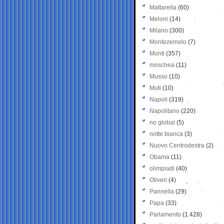
Mattarella
(60)
Meloni
(14)
Milano
(300)
Montezemolo
(7)
Monti
(357)
moschea
(11)
Musso
(10)
Muti
(10)
Napoli
(319)
Napolitano
(220)
no global
(5)
notte bianca
(3)
Nuovo Centrodestra
(2)
Obama
(11)
olimpiadi
(40)
Oliveri
(4)
Pannella
(29)
Papa
(33)
Parlamento
(1.428)