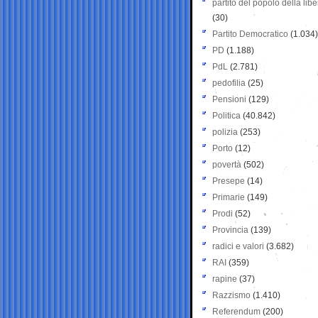
partito del popolo della libe
(30)
Partito Democratico
(1.034)
PD
(1.188)
PdL
(2.781)
pedofilia
(25)
Pensioni
(129)
Politica
(40.842)
polizia
(253)
Porto
(12)
povertà
(502)
Presepe
(14)
Primarie
(149)
Prodi
(52)
Provincia
(139)
radici e valori
(3.682)
RAI
(359)
rapine
(37)
Razzismo
(1.410)
Referendum
(200)