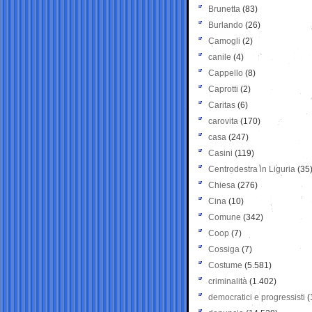
Brunetta
(83)
Burlando
(26)
Camogli
(2)
canile
(4)
Cappello
(8)
Caprotti
(2)
Caritas
(6)
carovita
(170)
casa
(247)
Casini
(119)
Centrodestra in Liguria
(35
Chiesa
(276)
Cina
(10)
Comune
(342)
Coop
(7)
Cossiga
(7)
Costume
(5.581)
criminalità
(1.402)
democratici e progressisti
(