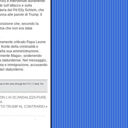
Avs) è intervenuto duramente:
sull’attacco e sulla
aria del Pd Elly Schlein, che
anna alle parole di Trump. Il
posizione che, secondo la
 ma che non era stata
ramente criticato Papa Leone
fronte della criminalità e
della sua amministrazione.
otalmente Maga», sostenendo
era statunitense. Nel messaggio,
nomia e immigrazione, accusando
ri statunitensi.
es to this entry through the
RSS 2.0
feed. You
ON L’AI SCANDALIZZA PURE
SA
ETTO TRUMP AL CONTRARIO
»