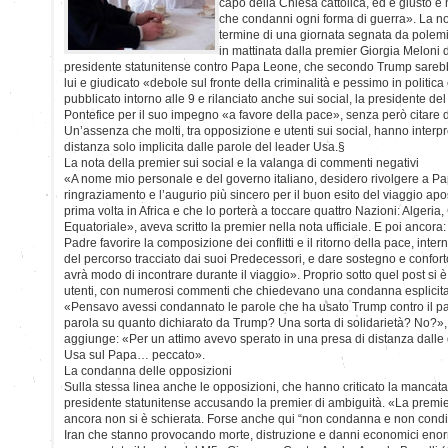
capo della Chiesa cattolica, ed è giusto e
che condanni ogni forma di guerra». La not
termine di una giornata segnata da polemi
in mattinata dalla premier Giorgia Meloni 
presidente statunitense contro Papa Leone, che secondo Trump sarebbe
lui e giudicato «debole sul fronte della criminalità e pessimo in politica
pubblicato intorno alle 9 e rilanciato anche sui social, la presidente del
Pontefice per il suo impegno «a favore della pace», senza però citare 
Un’assenza che molti, tra opposizione e utenti sui social, hanno inter
distanza solo implicita dalle parole del leader Usa.§
La nota della premier sui social e la valanga di commenti negativi
«A nome mio personale e del governo italiano, desidero rivolgere a Pa
ringraziamento e l’augurio più sincero per il buon esito del viaggio apo
prima volta in Africa e che lo porterà a toccare quattro Nazioni: Alger
Equatoriale», aveva scritto la premier nella nota ufficiale. E poi ancora
Padre favorire la composizione dei conflitti e il ritorno della pace, inter
del percorso tracciato dai suoi Predecessori, e dare sostegno e confort
avrà modo di incontrare durante il viaggio». Proprio sotto quel post si 
utenti, con numerosi commenti che chiedevano una condanna esplicita 
«Pensavo avessi condannato le parole che ha usato Trump contro il p
parola su quanto dichiarato da Trump? Una sorta di solidarietà? No?», 
aggiunge: «Per un attimo avevo sperato in una presa di distanza dalle 
Usa sul Papa… peccato».
La condanna delle opposizioni
Sulla stessa linea anche le opposizioni, che hanno criticato la mancata 
presidente statunitense accusando la premier di ambiguità. «La premier
ancora non si è schierata. Forse anche qui “non condanna e non condiv
Iran che stanno provocando morte, distruzione e danni economici enormi