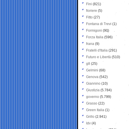
Fini
(821)
fioriere
(5)
Fitto
(27)
Fontana di Trevi
(1)
Formigoni
(90)
Forza Italia
(596)
frana
(9)
Fratelli d'Italia
(291)
Futuro e Libertà
(510)
g8
(25)
Gelmini
(68)
Genova
(542)
Giannino
(10)
Giustizia
(5.784)
governo
(5.799)
Grasso
(22)
Green Italia
(1)
Grillo
(2.941)
Idv
(4)