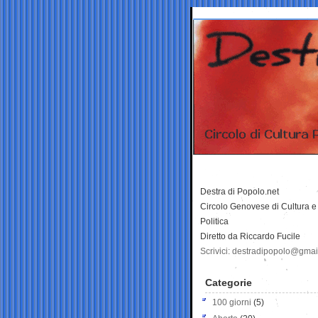
Destra di Popolo.net
Circolo Genovese di Cultura e
Politica
Diretto da Riccardo Fucile
Scrivici: destradipopolo@gma
Categorie
100 giorni
(5)