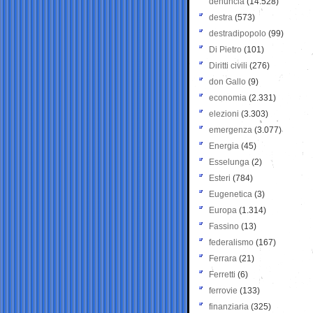
denuncia
(14.528)
destra
(573)
destradipopolo
(99)
Di Pietro
(101)
Diritti civili
(276)
don Gallo
(9)
economia
(2.331)
elezioni
(3.303)
emergenza
(3.077)
Energia
(45)
Esselunga
(2)
Esteri
(784)
Eugenetica
(3)
Europa
(1.314)
Fassino
(13)
federalismo
(167)
Ferrara
(21)
Ferretti
(6)
ferrovie
(133)
finanziaria
(325)