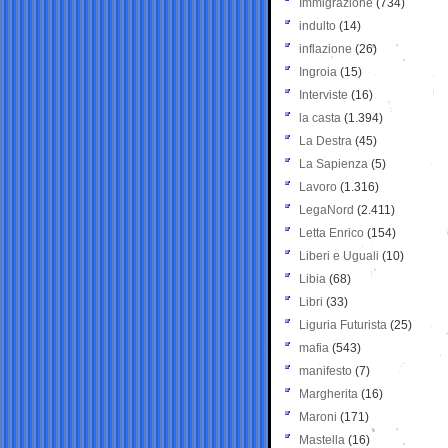
Immigrazione
(734)
indulto
(14)
inflazione
(26)
Ingroia
(15)
Interviste
(16)
la casta
(1.394)
La Destra
(45)
La Sapienza
(5)
Lavoro
(1.316)
LegaNord
(2.411)
Letta Enrico
(154)
Liberi e Uguali
(10)
Libia
(68)
Libri
(33)
Liguria Futurista
(25)
mafia
(543)
manifesto
(7)
Margherita
(16)
Maroni
(171)
Mastella
(16)