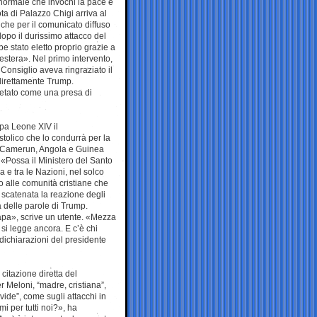
 normale che invochi la pace e
a di Palazzo Chigi arriva al
che per il comunicato diffuso
dopo il durissimo attacco del
 stato eletto proprio grazie a
 estera». Nel primo intervento,
 Consiglio aveva ringraziato il
direttamente Trump.
pretato come una presa di
pa Leone XIV il
stolico che lo condurrà per la
ia, Camerun, Angola e Guinea
: «Possa il Ministero del Santo
na e tra le Nazioni, nel solco
o alle comunità cristiane che
è scatenata la reazione degli
delle parole di Trump.
apa», scrive un utente. «Mezza
si legge ancora. E c’è chi
dichiarazioni del presidente
citazione diretta del
 Meloni, “madre, cristiana”,
ide”, come sugli attacchi in
 per tutti noi?», ha