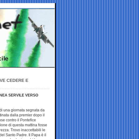
EVE CEDERE E
LINEA SERVILE VERSO
 di una giornata segnata da
tinata dalla premier dopo il
se contro il Pontefice
ione di questa mattina fosse
ezza. Trovo inaccettabili le
el Santo Padre. Il Papa è il