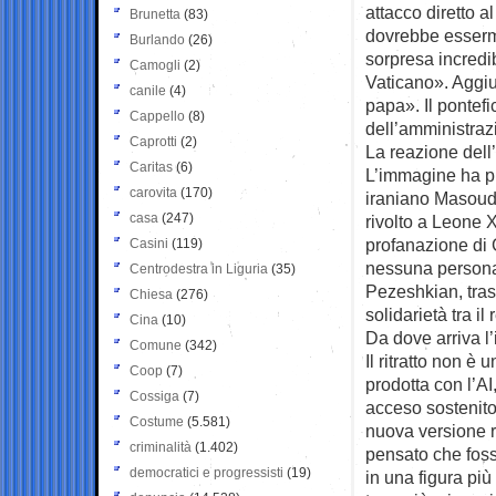
attacco diretto 
Brunetta
(83)
dovrebbe essermi
Burlando
(26)
sorpresa incredi
Camogli
(2)
Vaticano». Aggi
canile
(4)
papa». Il pontefi
Cappello
(8)
dell’amministra
Caprotti
(2)
La reazione dell
Caritas
(6)
L’immagine ha pro
carovita
(170)
iraniano Masoud
casa
(247)
rivolto a Leone 
profanazione di G
Casini
(119)
nessuna persona l
Centrodestra in Liguria
(35)
Pezeshkian, tras
Chiesa
(276)
solidarietà tra i
Cina
(10)
Da dove arriva l
Comune
(342)
Il ritratto non è
Coop
(7)
prodotta con l’AI
Cossiga
(7)
acceso sostenito
Costume
(5.581)
nuova versione r
criminalità
(1.402)
pensato che foss
democratici e progressisti
(19)
in una figura pi