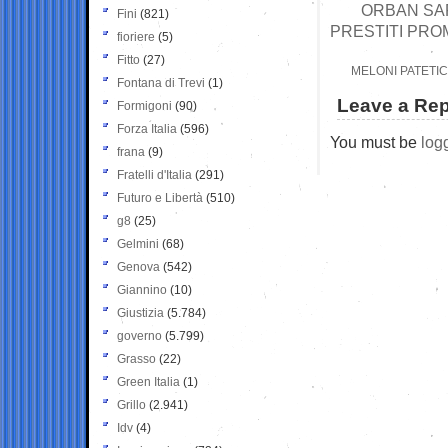
ORBAN SARÀ
Fini
(821)
PRESTITI PRO
fioriere
(5)
Fitto
(27)
MELONI PATETI
Fontana di Trevi
(1)
Leave a Rep
Formigoni
(90)
Forza Italia
(596)
You must be
log
frana
(9)
Fratelli d'Italia
(291)
Futuro e Libertà
(510)
g8
(25)
Gelmini
(68)
Genova
(542)
Giannino
(10)
Giustizia
(5.784)
governo
(5.799)
Grasso
(22)
Green Italia
(1)
Grillo
(2.941)
Idv
(4)