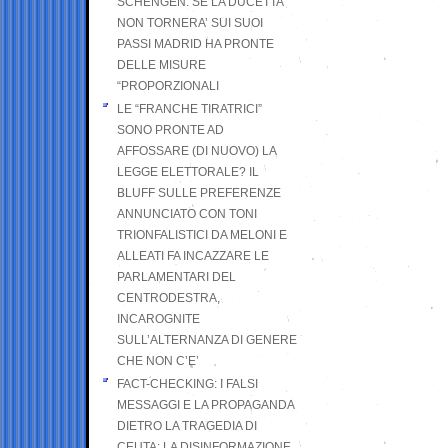
SCHENGEN. SE LA DUCETTA
NON TORNERA’ SUI SUOI
PASSI MADRID HA PRONTE
DELLE MISURE
“PROPORZIONALI
LE “FRANCHE TIRATRICI”
SONO PRONTE AD
AFFOSSARE (DI NUOVO) LA
LEGGE ELETTORALE? IL
BLUFF SULLE PREFERENZE
ANNUNCIATO CON TONI
TRIONFALISTICI DA MELONI E
ALLEATI FA INCAZZARE LE
PARLAMENTARI DEL
CENTRODESTRA,
INCAROGNITE
SULL’ALTERNANZA DI GENERE
CHE NON C’E’
FACT-CHECKING: I FALSI
MESSAGGI E LA PROPAGANDA
DIETRO LA TRAGEDIA DI
CEUTA: LA DISINFORMAZIONE