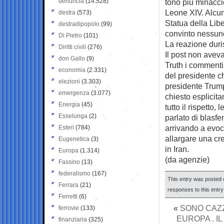
denuncia
(14.528)
tono più minacci
Leone XIV. Alcuni
destra
(573)
Statua della Libe
destradipopolo
(99)
convinto nessun
Di Pietro
(101)
La reazione dur
Diritti civili
(276)
Il post non ave
don Gallo
(9)
Truth i commenti 
economia
(2.331)
del presidente c
elezioni
(3.303)
presidente Trump,
emergenza
(3.077)
chiesto esplicit
Energia
(45)
tutto il rispetto,
Esselunga
(2)
parlato di blasf
arrivando a evoc
Esteri
(784)
allargare una cr
Eugenetica
(3)
in Iran.
Europa
(1.314)
(da agenzie)
Fassino
(13)
federalismo
(167)
This entry was posted o
Ferrara
(21)
responses to this entr
Ferretti
(6)
«
SONO CAZZI
ferrovie
(133)
EUROPA . I
finanziaria
(325)