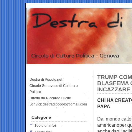
TRUMP COME
Destra di Popolo.net
BLASFEMA C
Circolo Genovese di Cultura e
INCAZZARE 
Politica
Diretto da Riccardo Fucile
CHI HA CREAT
Scrivici: destradipopolo@gmail.com
PAPA
Categorie
Dal mondo cattol
americano
per q
100 giorni
(5)
anche dagli sciit