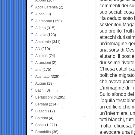
Aborto
(20)
commenti dei suo
Acca Larentia
(2)
suo social: cosa 
Alcool
(3)
Ha ceduto sotto l
Alemanno
(150)
sostenitori Maga
Alfano
(315)
suo profilo Trut
Alitalia
(123)
attacchi durissim
Ambiente
(341)
un’immagine gener
AN
(210)
una sorta di Ges
aiutarlo. Il post
Animali
(74)
durissime rivolte
Arancioni
(2)
Chiesa cattolica.
arte
(175)
politiche migrato
Attentato
(329)
che aveva parlato
Auguri
(13)
L’immagine di Tr
Batini
(3)
Sullo sfondo del
Berlusconi
(4.295)
l’aquila testabian
Bersani
(234)
un edificio che 
Biasotti
(12)
un’infermiera, u
Boldrini
(4)
tutti bianchi, tu
Bossi
(1.221)
molto religiosa.
a evocare una fi
Brambilla
(38)