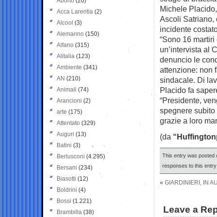
Aborto
(20)
Michele Placido,
Acca Larentia
(2)
Ascoli Satriano, 
Alcool
(3)
incidente costato 
Alemanno
(150)
“Sono 16 martiri
Alfano
(315)
un’intervista al 
Alitalia
(123)
denuncio le cond
Ambiente
(341)
attenzione: non 
AN
(210)
sindacale. Di la
Placido fa saper
Animali
(74)
“Presidente, ve
Arancioni
(2)
spegnere subito i
arte
(175)
grazie a loro ma
Attentato
(329)
Auguri
(13)
(da
“Huffington
Batini
(3)
This entry was posted o
Berlusconi
(4.295)
responses to this entr
Bersani
(234)
Biasotti
(12)
«
GIARDINIERI, IN
Boldrini
(4)
Bossi
(1.221)
Leave a Rep
Brambilla
(38)