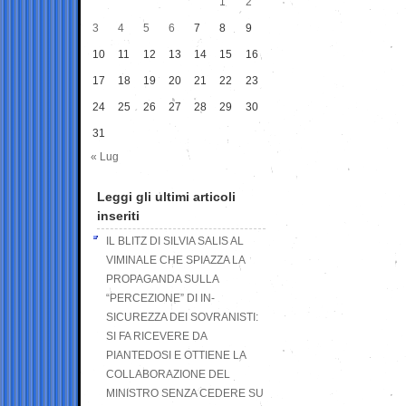
1
2
3
4
5
6
7
8
9
10
11
12
13
14
15
16
17
18
19
20
21
22
23
24
25
26
27
28
29
30
31
« Lug
Leggi gli ultimi articoli
inseriti
IL BLITZ DI SILVIA SALIS AL
VIMINALE CHE SPIAZZA LA
PROPAGANDA SULLA
“PERCEZIONE” DI IN-
SICUREZZA DEI SOVRANISTI:
SI FA RICEVERE DA
PIANTEDOSI E OTTIENE LA
COLLABORAZIONE DEL
MINISTRO SENZA CEDERE SU