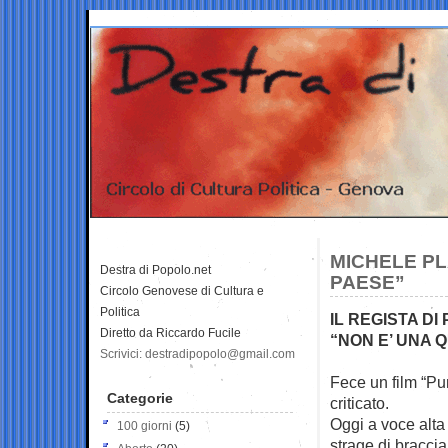
MICHELE PL
Destra di Popolo.net
PAESE”
Circolo Genovese di Cultura e
Politica
IL REGISTA DI
Diretto da Riccardo Fucile
“NON E’ UNA 
Scrivici: destradipopolo@gmail.com
Fece un film “Pu
Categorie
criticato.
Oggi a voce alta 
100 giorni
(5)
strage di braccian