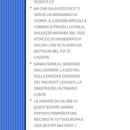
TASER E CP
MA CHE GALEAZZO DICI? TI
SERVE UN BIGNAMINO DI
STORIA. IL CAPOGRUPPO ALLA
CAMERA DI FRATELLI D’ITALIA,
GALEAZZO BIGNAMI, NEL SUO
ATTACCO SCONSIDERATO A
OSCAR LUIGI SCALFARO HA
DETTO UN BEL PO’ DI
CAZZATE
SIAMO FERMI AL GOVERNO
GIALLOVERDE: LA DESTRA
SULLA DIFESA È OSTAGGIO
DEI “PACIFISTI” LEGHISTI, LA
SINISTRA DEL PUTINIANO
CONTE
LE ONDATE DI CALORE DI
QUEST’ESTATE HANNO
PORTATO TEMPERATURE
RECORD IN TUTTA EUROPA E
UNA SICCITA’ MAI VISTA. I