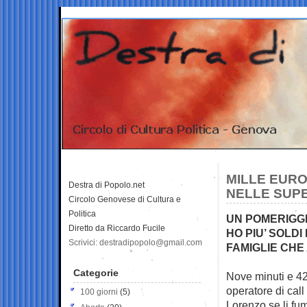
MILLE EURO 
Destra di Popolo.net
NELLE SUP
Circolo Genovese di Cultura e
Politica
UN POMERIGG
Diretto da Riccardo Fucile
HO PIU’ SOLDI
Scrivici: destradipopolo@gmail.com
FAMIGLIE CHE
Categorie
Nove minuti e 42
operatore di call
100 giorni
(5)
Lorenzo se li fum