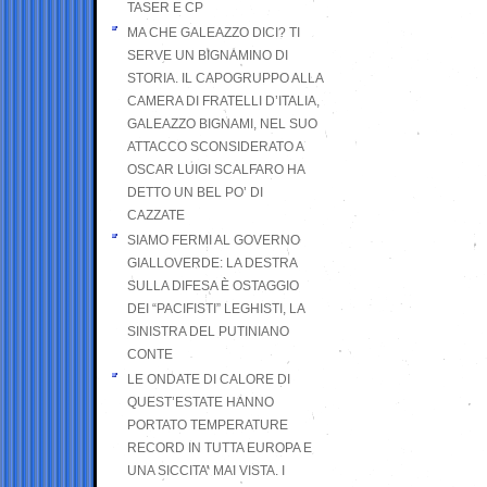
TASER E CP
MA CHE GALEAZZO DICI? TI
SERVE UN BIGNAMINO DI
STORIA. IL CAPOGRUPPO ALLA
CAMERA DI FRATELLI D’ITALIA,
GALEAZZO BIGNAMI, NEL SUO
ATTACCO SCONSIDERATO A
OSCAR LUIGI SCALFARO HA
DETTO UN BEL PO’ DI
CAZZATE
SIAMO FERMI AL GOVERNO
GIALLOVERDE: LA DESTRA
SULLA DIFESA È OSTAGGIO
DEI “PACIFISTI” LEGHISTI, LA
SINISTRA DEL PUTINIANO
CONTE
LE ONDATE DI CALORE DI
QUEST’ESTATE HANNO
PORTATO TEMPERATURE
RECORD IN TUTTA EUROPA E
UNA SICCITA’ MAI VISTA. I