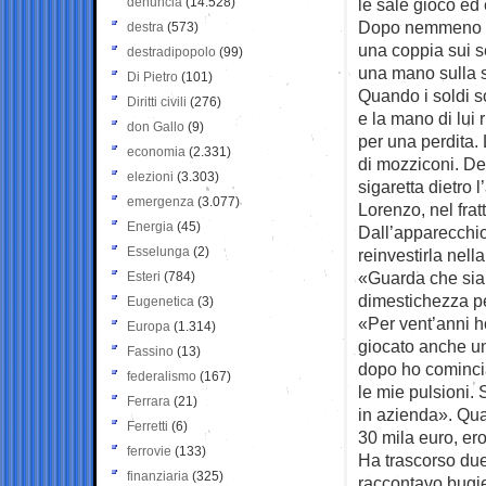
denuncia
(14.528)
le sale gioco ed 
Dopo nemmeno die
destra
(573)
una coppia sui se
destradipopolo
(99)
una mano sulla s
Di Pietro
(101)
Quando i soldi son
Diritti civili
(276)
e la mano di lui
don Gallo
(9)
per una perdita.
economia
(2.331)
di mozziconi. De
elezioni
(3.303)
sigaretta dietro l’
emergenza
(3.077)
Lorenzo, nel frat
Energia
(45)
Dall’apparecchio
Esselunga
(2)
reinvestirla nella
«Guarda che sia
Esteri
(784)
dimestichezza pe
Eugenetica
(3)
«Per vent’anni h
Europa
(1.314)
giocato anche un
Fassino
(13)
dopo ho comincia
federalismo
(167)
le mie pulsioni.
Ferrara
(21)
in azienda». Qu
Ferretti
(6)
30 mila euro, ero
ferrovie
(133)
Ha trascorso due
finanziaria
(325)
raccontavo bugie