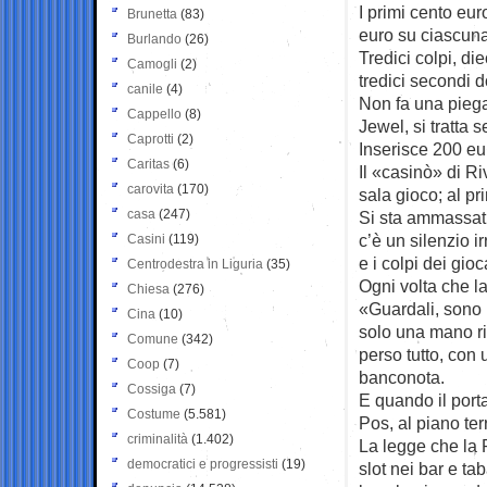
I primi cento eu
Brunetta
(83)
euro su ciascuna
Burlando
(26)
Tredici colpi, di
Camogli
(2)
tredici secondi d
canile
(4)
Non fa una pieg
Cappello
(8)
Jewel, si tratta 
Caprotti
(2)
Inserisce 200 eur
Caritas
(6)
Il «casinò» di Ri
carovita
(170)
sala gioco; al pr
casa
(247)
Si sta ammassati 
c’è un silenzio i
Casini
(119)
e i colpi dei gioc
Centrodestra in Liguria
(35)
Ogni volta che l
Chiesa
(276)
«Guardali, sono 
Cina
(10)
solo una mano r
Comune
(342)
perso tutto, con 
Coop
(7)
banconota.
Cossiga
(7)
E quando il port
Costume
(5.581)
Pos, al piano te
criminalità
(1.402)
La legge che la
democratici e progressisti
(19)
slot nei bar e t