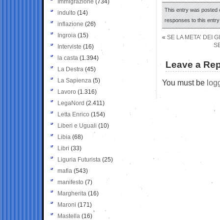
Immigrazione
(734)
This entry was posted 
indulto
(14)
responses to this entr
inflazione
(26)
Ingroia
(15)
«
SE LA META’ DEI G
S
Interviste
(16)
la casta
(1.394)
Leave a Rep
La Destra
(45)
La Sapienza
(5)
You must be
log
Lavoro
(1.316)
LegaNord
(2.411)
Letta Enrico
(154)
Liberi e Uguali
(10)
Libia
(68)
Libri
(33)
Liguria Futurista
(25)
mafia
(543)
manifesto
(7)
Margherita
(16)
Maroni
(171)
Mastella
(16)