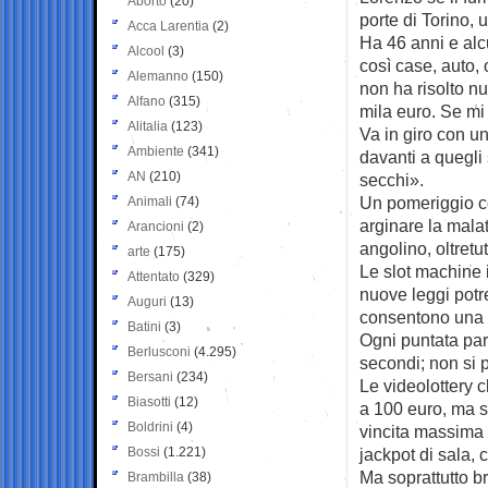
Aborto
(20)
porte di Torino, 
Acca Larentia
(2)
Ha 46 anni e alc
Alcool
(3)
così case, auto, o
Alemanno
(150)
non ha risolto nu
Alfano
(315)
mila euro. Se mi
Alitalia
(123)
Va in giro con un 
Ambiente
(341)
davanti a quegli
AN
(210)
secchi».
Un pomeriggio co
Animali
(74)
arginare la malat
Arancioni
(2)
angolino, oltretut
arte
(175)
Le slot machine i
Attentato
(329)
nuove leggi potr
Auguri
(13)
consentono una 
Batini
(3)
Ogni puntata par
Berlusconi
(4.295)
secondi; non si 
Bersani
(234)
Le videolottery 
Biasotti
(12)
a 100 euro, ma s
Boldrini
(4)
vincita massima d
Bossi
(1.221)
jackpot di sala,
Ma soprattutto b
Brambilla
(38)