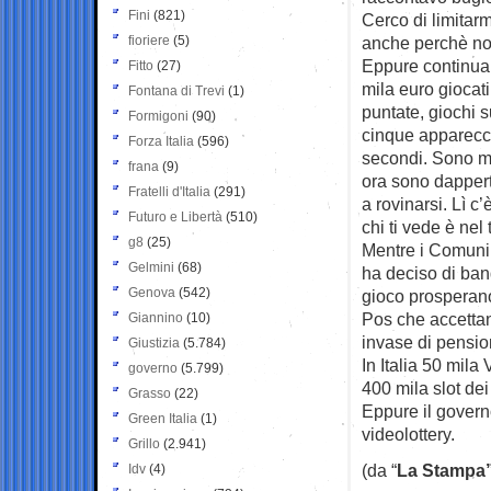
Fini
(821)
Cerco di limitar
fioriere
(5)
anche perchè non
Eppure continua 
Fitto
(27)
mila euro giocati
Fontana di Trevi
(1)
puntate, giochi 
Formigoni
(90)
cinque apparecc
Forza Italia
(596)
secondi. Sono ma
frana
(9)
ora sono dappertu
Fratelli d'Italia
(291)
a rovinarsi. Lì c’
Futuro e Libertà
(510)
chi ti vede è nel
g8
(25)
Mentre i Comuni 
Gelmini
(68)
ha deciso di band
Genova
(542)
gioco prosperano
Pos che accettano
Giannino
(10)
invase di pension
Giustizia
(5.784)
In Italia 50 mila
governo
(5.799)
400 mila slot dei
Grasso
(22)
Eppure il governo
Green Italia
(1)
videolottery.
Grillo
(2.941)
(da “
La Stampa”
Idv
(4)