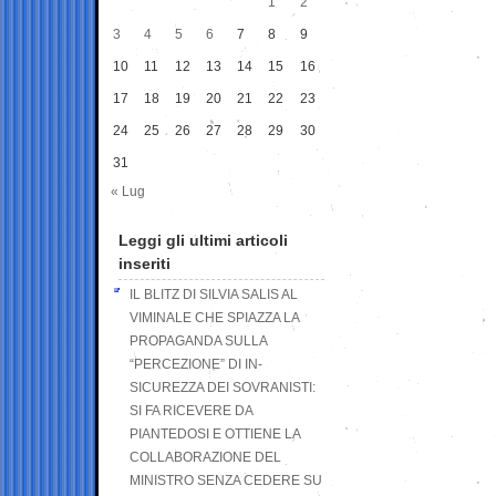
1
2
3
4
5
6
7
8
9
10
11
12
13
14
15
16
17
18
19
20
21
22
23
24
25
26
27
28
29
30
31
« Lug
Leggi gli ultimi articoli
inseriti
IL BLITZ DI SILVIA SALIS AL
VIMINALE CHE SPIAZZA LA
PROPAGANDA SULLA
“PERCEZIONE” DI IN-
SICUREZZA DEI SOVRANISTI:
SI FA RICEVERE DA
PIANTEDOSI E OTTIENE LA
COLLABORAZIONE DEL
MINISTRO SENZA CEDERE SU