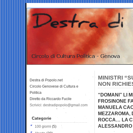
MINISTRI “S
Destra di Popolo.net
NON RICHIE
Circolo Genovese di Cultura e
Politica
“DOMANI” LI 
Diretto da Riccardo Fucile
FROSINONE FA
Scrivici: destradipopolo@gmail.com
MANUELA CAC
MEZZAROMA, D
Categorie
ROCCA… LA CI
ALESSANDRO G
100 giorni
(5)