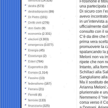
denuncia
(14.528)
Frosinone e titol
una partecipata 
destra
(573)
Di sicuro con l’
destradipopolo
(99)
avevo incontrato
Di Pietro
(101)
in un’intervista
Diritti civili
(276)
ufficialmente da
don Gallo
(9)
consulto con il s
economia
(2.331)
C’è da dire che l’
elezioni
(3.303)
prima vera scelta
emergenza
(3.077)
promuovere la ca
Energia
(45)
spalancando la p
Esselunga
(2)
Meloni non va imp
ripete che non 
Esteri
(784)
Intanto, alla fo
Eugenetica
(3)
Schillaci alla Sa
Europa
(1.314)
Sangiuliano alla 
Fassino
(13)
Ma il sostituto de
federalismo
(167)
Arianna Meloni: 
Ferrara
(21)
pluriennale e un
Ferretti
(6)
Nemmeno il “niet
ferrovie
(133)
corsa verso il C
finanziaria
(325)
a Domani, Ariann