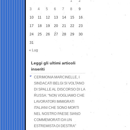
1
2
3
4
5
6
7
8
9
10
11
12
13
14
15
16
17
18
19
20
21
22
23
24
25
26
27
28
29
30
31
« Lug
Leggi gli ultimi articoli
inseriti
CERIMONIA MARCINELLE, I
SINDACATI BELGI SI VOLTANO
DI SPALLE AL DISCORSO DI LA
RUSSA: “NON VOGLIAMO CHE
LAVORATORI IMMIGRATI
ITALIANI CHE SONO MORTI
NEL NOSTRO PAESE SIANO
COMMEMORATI DA UN
ESTREMISTA DI DESTRA”