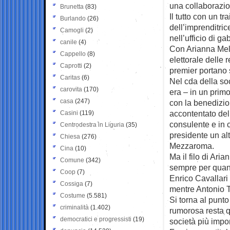
una collaborazio
Brunetta
(83)
Il tutto con un t
Burlando
(26)
dell’imprenditri
Camogli
(2)
nell’ufficio di ga
canile
(4)
Con Arianna Melo
Cappello
(8)
elettorale delle 
Caprotti
(2)
premier portano 
Caritas
(6)
Nel cda della so
carovita
(170)
era – in un prim
casa
(247)
con la benedizion
accontentato del
Casini
(119)
consulente e in c
Centrodestra in Liguria
(35)
presidente un al
Chiesa
(276)
Mezzaroma.
Cina
(10)
Ma il filo di Ari
Comune
(342)
sempre per quanto
Coop
(7)
Enrico Cavallari
Cossiga
(7)
mentre Antonio 
Costume
(5.581)
Si torna al punto
criminalità
(1.402)
rumorosa resta qu
democratici e progressisti
(19)
società più impor