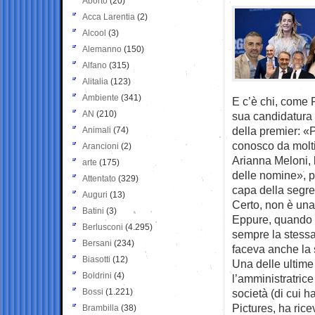
Aborto
(20)
Acca Larentia
(2)
Alcool
(3)
Alemanno
(150)
Alfano
(315)
Alitalia
(123)
Ambiente
(341)
E c’è chi, come
AN
(210)
sua candidatura a
della premier: «P
Animali
(74)
conosco da molti
Arancioni
(2)
Arianna Meloni, la
arte
(175)
delle nomine», pe
Attentato
(329)
capa della segre
Auguri
(13)
Certo, non è una 
Batini
(3)
Eppure, quando si 
Berlusconi
(4.295)
sempre la stessa
Bersani
(234)
faceva anche la 
Biasotti
(12)
Una delle ultime
Boldrini
(4)
l’amministratric
Bossi
(1.221)
società (di cui 
Pictures, ha rice
Brambilla
(38)