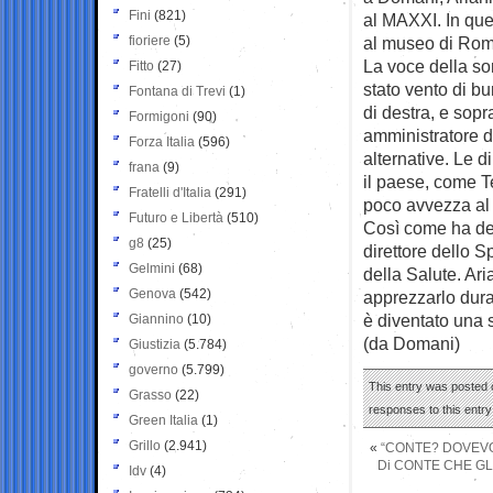
Fini
(821)
al MAXXI. In que
fioriere
(5)
al museo di Rom
La voce della sor
Fitto
(27)
stato vento di b
Fontana di Trevi
(1)
di destra, e sopr
Formigoni
(90)
amministratore d
Forza Italia
(596)
alternative. Le d
frana
(9)
il paese, come T
Fratelli d'Italia
(291)
poco avvezza al 
Futuro e Libertà
(510)
Così come ha des
g8
(25)
direttore dello 
Gelmini
(68)
della Salute. Ar
Genova
(542)
apprezzarlo dura
è diventato una s
Giannino
(10)
(da Domani)
Giustizia
(5.784)
governo
(5.799)
This entry was posted o
Grasso
(22)
responses to this entr
Green Italia
(1)
Grillo
(2.941)
«
“CONTE? DOVEVO
Di CONTE CHE GL
Idv
(4)