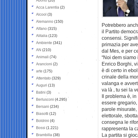
Aborto
(20)
Acca Larentia
(2)
Alcool
(3)
Alemanno
(150)
Potrebbero anche
Alfano
(315)
il Partito democ
Alitalia
(123)
consensi. Signif
Ambiente
(341)
primazia per aver
AN
(210)
dal Mes, e per ce
“Noi dem siamo i
Animali
(74)
Enrico Borghi, vi
Arancioni
(2)
è di certo in ebo
arte
(175)
crinale della mo
Attentato
(329)
valanga e avverte
Auguri
(13)
va là , tu sei la
Batini
(3)
Il problema è, in
Berlusconi
(4.295)
essere gregario,
Bersani
(234)
parole misurate,
Biasotti
(12)
elettorale, sbott
Boldrini
(4)
consegna le rifor
Bossi
(1.221)
rappresenta la c
La partita si gi
Brambilla
(38)