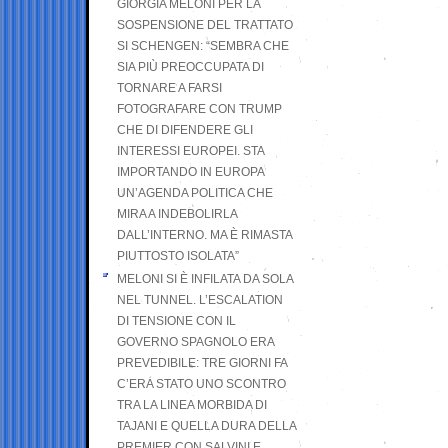
GIORGIA MELONI PER LA
SOSPENSIONE DEL TRATTATO
SI SCHENGEN: “SEMBRA CHE
SIA PIÙ PREOCCUPATA DI
TORNARE A FARSI
FOTOGRAFARE CON TRUMP
CHE DI DIFENDERE GLI
INTERESSI EUROPEI. STA
IMPORTANDO IN EUROPA
UN’AGENDA POLITICA CHE
MIRA A INDEBOLIRLA
DALL’INTERNO. MA È RIMASTA
PIUTTOSTO ISOLATA”
MELONI SI È INFILATA DA SOLA
NEL TUNNEL. L’ESCALATION
DI TENSIONE CON IL
GOVERNO SPAGNOLO ERA
PREVEDIBILE: TRE GIORNI FA
C’ERA STATO UNO SCONTRO
TRA LA LINEA MORBIDA DI
TAJANI E QUELLA DURA DELLA
PREMIER CON SALVINI E