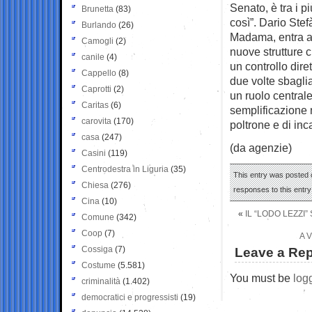
Senato, è tra i p
Brunetta
(83)
così”. Dario Ste
Burlando
(26)
Madama, entra a 
Camogli
(2)
nuove strutture 
canile
(4)
un controllo dire
Cappello
(8)
due volte sbagli
Caprotti
(2)
un ruolo centrale
Caritas
(6)
semplificazione 
carovita
(170)
poltrone e di inca
casa
(247)
(da agenzie)
Casini
(119)
Centrodestra in Liguria
(35)
This entry was posted 
Chiesa
(276)
responses to this entr
Cina
(10)
«
IL “LODO LEZZI
Comune
(342)
Coop
(7)
A 
Cossiga
(7)
Leave a Rep
Costume
(5.581)
You must be
log
criminalità
(1.402)
democratici e progressisti
(19)