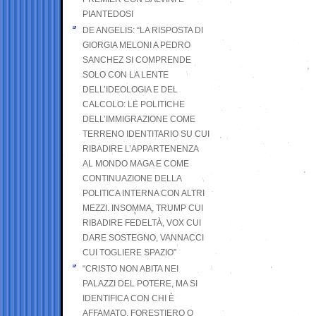
PIANTEDOSI
DE ANGELIS: “LA RISPOSTA DI
GIORGIA MELONI A PEDRO
SANCHEZ SI COMPRENDE
SOLO CON LA LENTE
DELL’IDEOLOGIA E DEL
CALCOLO: LE POLITICHE
DELL’IMMIGRAZIONE COME
TERRENO IDENTITARIO SU CUI
RIBADIRE L’APPARTENENZA
AL MONDO MAGA E COME
CONTINUAZIONE DELLA
POLITICA INTERNA CON ALTRI
MEZZI. INSOMMA, TRUMP CUI
RIBADIRE FEDELTÀ, VOX CUI
DARE SOSTEGNO, VANNACCI
CUI TOGLIERE SPAZIO”
“CRISTO NON ABITA NEI
PALAZZI DEL POTERE, MA SI
IDENTIFICA CON CHI È
AFFAMATO, FORESTIERO O