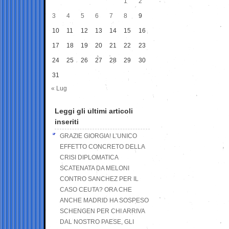
1
2
3
4
5
6
7
8
9
10
11
12
13
14
15
16
17
18
19
20
21
22
23
24
25
26
27
28
29
30
31
« Lug
Leggi gli ultimi articoli
inseriti
GRAZIE GIORGIA! L’UNICO
EFFETTO CONCRETO DELLA
CRISI DIPLOMATICA
SCATENATA DA MELONI
CONTRO SANCHEZ PER IL
CASO CEUTA? ORA CHE
ANCHE MADRID HA SOSPESO
SCHENGEN PER CHI ARRIVA
DAL NOSTRO PAESE, GLI