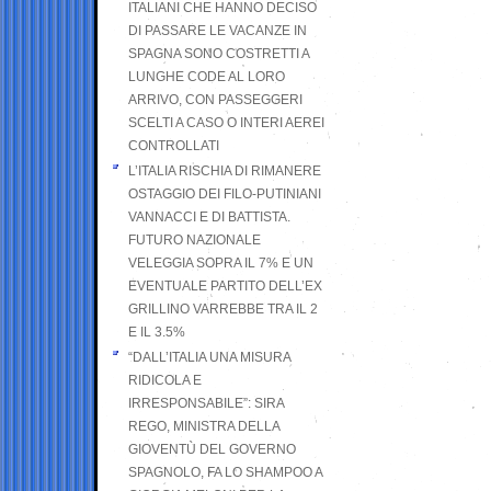
ITALIANI CHE HANNO DECISO
DI PASSARE LE VACANZE IN
SPAGNA SONO COSTRETTI A
LUNGHE CODE AL LORO
ARRIVO, CON PASSEGGERI
SCELTI A CASO O INTERI AEREI
CONTROLLATI
L’ITALIA RISCHIA DI RIMANERE
OSTAGGIO DEI FILO-PUTINIANI
VANNACCI E DI BATTISTA.
FUTURO NAZIONALE
VELEGGIA SOPRA IL 7% E UN
EVENTUALE PARTITO DELL’EX
GRILLINO VARREBBE TRA IL 2
E IL 3.5%
“DALL’ITALIA UNA MISURA
RIDICOLA E
IRRESPONSABILE”: SIRA
REGO, MINISTRA DELLA
GIOVENTÙ DEL GOVERNO
SPAGNOLO, FA LO SHAMPOO A