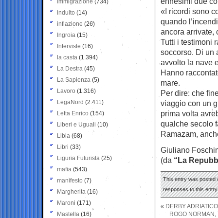
ennesimi due cor
Immigrazione
(734)
«I ricordi sono c
indulto
(14)
quando l’incendi
inflazione
(26)
ancora arrivate,
Ingroia
(15)
Tutti i testimoni
Interviste
(16)
soccorso. Di un 
la casta
(1.394)
avvolto la nave 
La Destra
(45)
Hanno raccontato 
La Sapienza
(5)
mare.
Lavoro
(1.316)
Per dire: che fin
LegaNord
(2.411)
viaggio con un gr
prima volta avreb
Letta Enrico
(154)
qualche secolo f
Liberi e Uguali
(10)
Ramazam, anche 
Libia
(68)
Libri
(33)
Giuliano Foschin
Liguria Futurista
(25)
(da
“La Repubb
mafia
(543)
This entry was posted 
manifesto
(7)
responses to this entr
Margherita
(16)
Maroni
(171)
«
DERBY ADRIATICO
Mastella
(16)
ROGO NORMAN, T