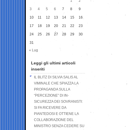
1
2
3
4
5
6
7
8
9
10
11
12
13
14
15
16
17
18
19
20
21
22
23
24
25
26
27
28
29
30
31
« Lug
Leggi gli ultimi articoli
inseriti
IL BLITZ DI SILVIA SALIS AL
VIMINALE CHE SPIAZZA LA
PROPAGANDA SULLA
“PERCEZIONE” DI IN-
SICUREZZA DEI SOVRANISTI:
SI FA RICEVERE DA
PIANTEDOSI E OTTIENE LA
COLLABORAZIONE DEL
MINISTRO SENZA CEDERE SU