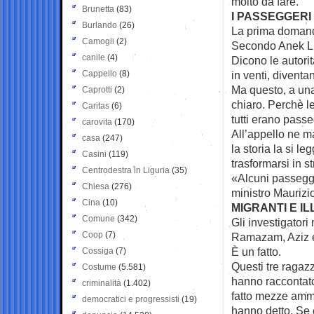
molto da fare.
Brunetta
(83)
I PASSEGGERI
Burlando
(26)
La prima domanda
Camogli
(2)
Secondo Anek Lin
canile
(4)
Dicono le autori
Cappello
(8)
in venti, diventa
Ma questo, a una
Caprotti
(2)
chiaro. Perchè l
Caritas
(6)
tutti erano passe
carovita
(170)
All’appello ne 
casa
(247)
la storia la si l
Casini
(119)
trasformarsi in s
Centrodestra in Liguria
(35)
«Alcuni passegge
Chiesa
(276)
ministro Maurizi
Cina
(10)
MIGRANTI E IL
Comune
(342)
Gli investigatori 
Coop
(7)
Ramazam, Aziz e
È un fatto.
Cossiga
(7)
Questi tre ragaz
Costume
(5.581)
hanno raccontato
criminalità
(1.402)
fatto mezze ammi
democratici e progressisti
(19)
hanno detto. Se è