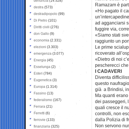
denuncia
(14.528)
Ramazam è partit
destra
(573)
«Ho pagato il ca
destradipopolo
(99)
un’intercapedine 
Di Pietro
(101)
ad agganciarsi s
Diritti civili
(276)
fuggire via, corre
don Gallo
(9)
«Siamo stati sve
economia
(2.331)
raggiunto un pont
Le prime scialup
elezioni
(3.303)
ricoverato all’os
emergenza
(3.077)
«Dietro di noi c’
Energia
(45)
pescherecci che 
Esselunga
(2)
I CADAVERI
Esteri
(784)
Diventa difficili
Eugenetica
(3)
questo naufragio
Europa
(1.314)
già a Brindisi, i
Fassino
(13)
Ma quanti erano 
federalismo
(167)
dei passeggeri, l
Ferrara
(21)
quali cresce il n
controlli, non e
Ferretti
(6)
dalla Polizia di f
ferrovie
(133)
Non servono nume
finanziaria
(325)