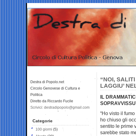
“NOI, SALI
Destra di Popolo.net
LAGGIU’ NEL
Circolo Genovese di Cultura e
Politica
IL DRAMMATI
Diretto da Riccardo Fucile
SOPRAVVISSU
Scrivici: destradipopolo@gmail.com
“Ho visto il fumo
ho chiuso gli oc
Categorie
sentito le prime 
100 giorni
(5)
sarebbe stato me