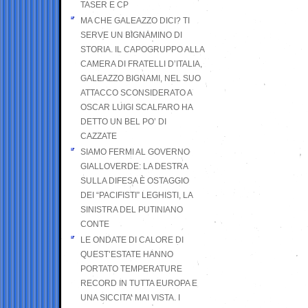
TASER E CP
MA CHE GALEAZZO DICI? TI
SERVE UN BIGNAMINO DI
STORIA. IL CAPOGRUPPO ALLA
CAMERA DI FRATELLI D’ITALIA,
GALEAZZO BIGNAMI, NEL SUO
ATTACCO SCONSIDERATO A
OSCAR LUIGI SCALFARO HA
DETTO UN BEL PO’ DI
CAZZATE
SIAMO FERMI AL GOVERNO
GIALLOVERDE: LA DESTRA
SULLA DIFESA È OSTAGGIO
DEI “PACIFISTI” LEGHISTI, LA
SINISTRA DEL PUTINIANO
CONTE
LE ONDATE DI CALORE DI
QUEST’ESTATE HANNO
PORTATO TEMPERATURE
RECORD IN TUTTA EUROPA E
UNA SICCITA’ MAI VISTA. I