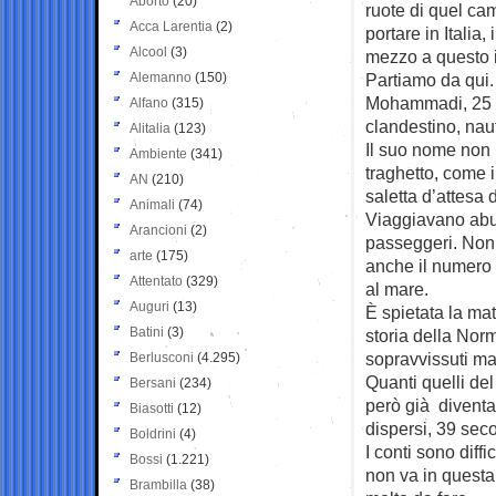
Aborto
(20)
ruote di quel c
Acca Larentia
(2)
portare in Italia,
Alcool
(3)
mezzo a questo 
Alemanno
(150)
Partiamo da qu
Mohammadi, 25 a
Alfano
(315)
clandestino, nau
Alitalia
(123)
Il suo nome non 
Ambiente
(341)
traghetto, come i
AN
(210)
saletta d’attesa 
Animali
(74)
Viaggiavano abus
Arancioni
(2)
passeggeri. Non
arte
(175)
anche il numero de
Attentato
(329)
al mare.
Auguri
(13)
È spietata la mat
Batini
(3)
storia della Norm
sopravvissuti ma 
Berlusconi
(4.295)
Quanti quelli del
Bersani
(234)
però già diventa
Biasotti
(12)
dispersi, 39 sec
Boldrini
(4)
I conti sono diff
Bossi
(1.221)
non va in questa 
Brambilla
(38)