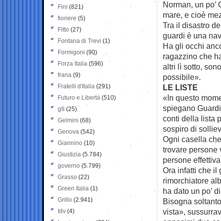
Norman, un po’ Co
Fini
(821)
mare, e cioè mezz
fioriere
(5)
Tra il disastro d
Fitto
(27)
guardi è una nav
Fontana di Trevi
(1)
Ha gli occhi anco
Formigoni
(90)
ragazzino che h
Forza Italia
(596)
altri lì sotto, s
frana
(9)
possibile».
Fratelli d'Italia
(291)
LE LISTE
«In questo moment
Futuro e Libertà
(510)
spiegano Guardia
g8
(25)
conti della lista
Gelmini
(68)
sospiro di sollie
Genova
(542)
Ogni casella che
Giannino
(10)
trovare persone 
Giustizia
(5.784)
persone effettiv
governo
(5.799)
Ora infatti che i
Grasso
(22)
rimorchiatore al
Green Italia
(1)
ha dato un po’ di
Grillo
(2.941)
Bisogna soltant
vista», sussurrav
Idv
(4)