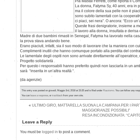
Pia Mastai Ferretti, come riporta il Corr
La donna, Fatyma Sy, 40 anni, era in p
ma il colore della sua pelle non è piaci
sono subito lamentati con la cooperati
ci piaci, sei nera”. O ancora: “Ecco un’
Queste frasi denigratorie, insieme a mo
il lavoro alla donna, insultata e derisa 
Madre di due bambini rimasti in Senegal, Fatyma ha lavorato nella casa 
la prova stava andando bene.
Erano piaciuti, infatti, sia il suo modo di lavorare che la maniera con cui
Complimenti inutili che hanno comunque portato alla perdita del contrat
Le lamentale degli ospiti non sono arrivate direttamente all’operatrice, 
Progetto solidarietà .
Per questo i responsabili hanno preferito quindi non lasciarla in un amb
sarà “inserita in un’altra realtà “.
(da agenzie)
This entry was posted on giovedì, Maggio 3rd, 2018 at 15:35 and is filed under
Razzismo
. You can follow any resp
You can
leave a response
, or
trackback
from your own site.
«
ULTIMO GIRO, MATTARELLA SUONA LA CAMPANA PER I PARTI
MAGGIORANZE POSSIBILI”
RESA INCONDIZIONATA: “CAPIT
Leave a Reply
You must be
logged in
to post a comment.