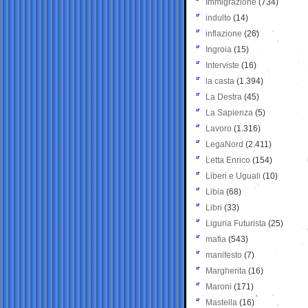
Immigrazione
(734)
indulto
(14)
inflazione
(26)
Ingroia
(15)
Interviste
(16)
la casta
(1.394)
La Destra
(45)
La Sapienza
(5)
Lavoro
(1.316)
LegaNord
(2.411)
Letta Enrico
(154)
Liberi e Uguali
(10)
Libia
(68)
Libri
(33)
Liguria Futurista
(25)
mafia
(543)
manifesto
(7)
Margherita
(16)
Maroni
(171)
Mastella
(16)