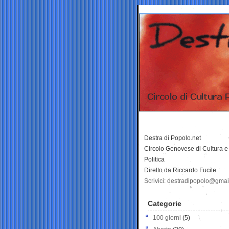
Destra di Popolo.net
Circolo Genovese di Cultura e
Politica
Diretto da Riccardo Fucile
Scrivici: destradipopolo@gma
Categorie
100 giorni
(5)