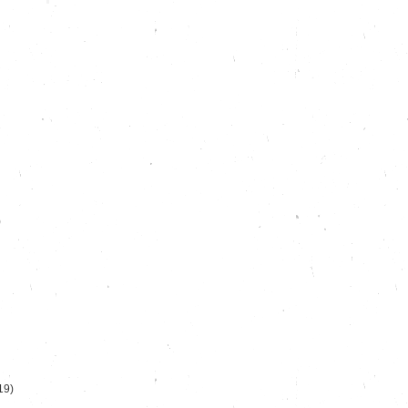
)
19)