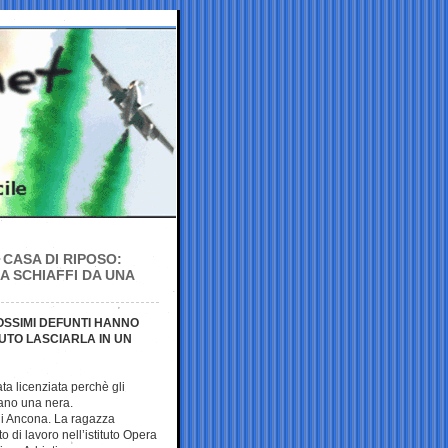
 CASA DI RIPOSO:
A SCHIAFFI DA UNA
OSSIMI DEFUNTI HANNO
UTO LASCIARLA IN UN
ta licenziata perchè gli
vano una nera.
 di Ancona. La ragazza
o di lavoro nell’istituto Opera