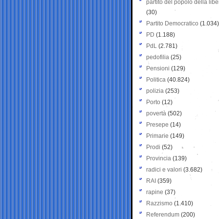
partito del popolo della libe
(30)
Partito Democratico
(1.034)
PD
(1.188)
PdL
(2.781)
pedofilia
(25)
Pensioni
(129)
Politica
(40.824)
polizia
(253)
Porto
(12)
povertà
(502)
Presepe
(14)
Primarie
(149)
Prodi
(52)
Provincia
(139)
radici e valori
(3.682)
RAI
(359)
rapine
(37)
Razzismo
(1.410)
Referendum
(200)