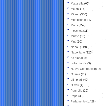
Mattarella
(60)
Meloni
(14)
Milano
(300)
Montezemolo
(7)
Monti
(357)
moschea
(11)
Musso
(10)
Muti
(10)
Napoli
(319)
Napolitano
(220)
no global
(5)
notte bianca
(3)
Nuovo Centrodestra
(2)
Obama
(11)
olimpiadi
(40)
Oliveri
(4)
Pannella
(29)
Papa
(33)
Parlamento
(1.428)