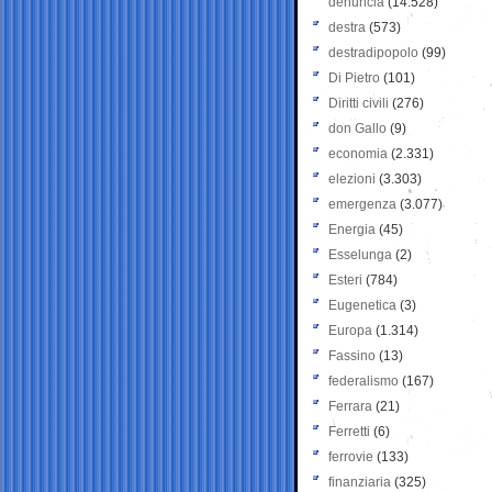
denuncia
(14.528)
destra
(573)
destradipopolo
(99)
Di Pietro
(101)
Diritti civili
(276)
don Gallo
(9)
economia
(2.331)
elezioni
(3.303)
emergenza
(3.077)
Energia
(45)
Esselunga
(2)
Esteri
(784)
Eugenetica
(3)
Europa
(1.314)
Fassino
(13)
federalismo
(167)
Ferrara
(21)
Ferretti
(6)
ferrovie
(133)
finanziaria
(325)