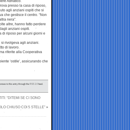
iere Adriatico.
rova presso la casa di riposo,
uto agli anziani ospiti che si
va che gestisce il centro. “Non
altra nera”.
lte altre, hanno fatto perdere
dagli anziani ospiti.
di riposo per alcuni giorni e
 si rivolgeva agli anziani.
to di lavoro.
ma riferite alla Cooperativa
iente ‘ostile’, assicurando che
onses to this entry through the
RSS 2.0
feed.
TI: “DITEMI SE CI SONO
OLO CHIUSO COI 5 STELLE”
»