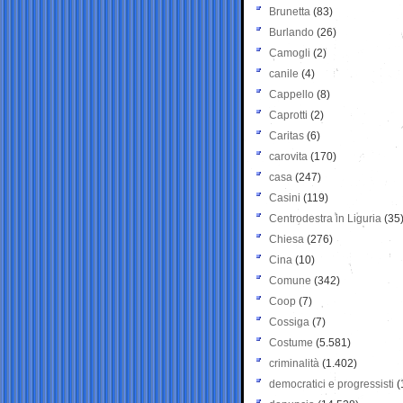
Brunetta
(83)
Burlando
(26)
Camogli
(2)
canile
(4)
Cappello
(8)
Caprotti
(2)
Caritas
(6)
carovita
(170)
casa
(247)
Casini
(119)
Centrodestra in Liguria
(35
Chiesa
(276)
Cina
(10)
Comune
(342)
Coop
(7)
Cossiga
(7)
Costume
(5.581)
criminalità
(1.402)
democratici e progressisti
(