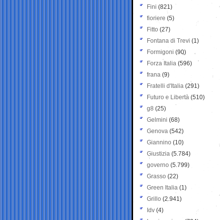
Fini
(821)
fioriere
(5)
Fitto
(27)
Fontana di Trevi
(1)
Formigoni
(90)
Forza Italia
(596)
frana
(9)
Fratelli d'Italia
(291)
Futuro e Libertà
(510)
g8
(25)
Gelmini
(68)
Genova
(542)
Giannino
(10)
Giustizia
(5.784)
governo
(5.799)
Grasso
(22)
Green Italia
(1)
Grillo
(2.941)
Idv
(4)