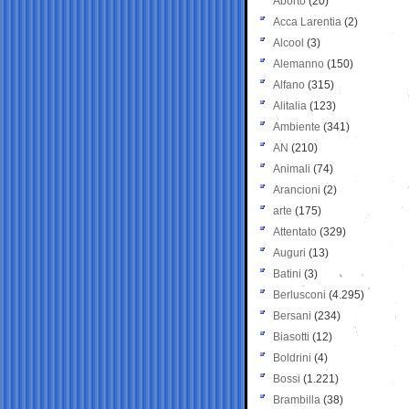
Aborto
(20)
Acca Larentia
(2)
Alcool
(3)
Alemanno
(150)
Alfano
(315)
Alitalia
(123)
Ambiente
(341)
AN
(210)
Animali
(74)
Arancioni
(2)
arte
(175)
Attentato
(329)
Auguri
(13)
Batini
(3)
Berlusconi
(4.295)
Bersani
(234)
Biasotti
(12)
Boldrini
(4)
Bossi
(1.221)
Brambilla
(38)