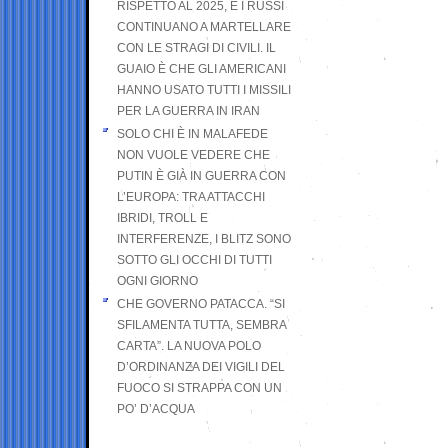
RISPETTO AL 2025, E I RUSSI
CONTINUANO A MARTELLARE
CON LE STRAGI DI CIVILI. IL
GUAIO È CHE GLI AMERICANI
HANNO USATO TUTTI I MISSILI
PER LA GUERRA IN IRAN
SOLO CHI È IN MALAFEDE
NON VUOLE VEDERE CHE
PUTIN È GIÀ IN GUERRA CON
L’EUROPA: TRA ATTACCHI
IBRIDI, TROLL E
INTERFERENZE, I BLITZ SONO
SOTTO GLI OCCHI DI TUTTI
OGNI GIORNO
CHE GOVERNO PATACCA. “SI
SFILAMENTA TUTTA, SEMBRA
CARTA”. LA NUOVA POLO
D’ORDINANZA DEI VIGILI DEL
FUOCO SI STRAPPA CON UN
PO’ D’ACQUA