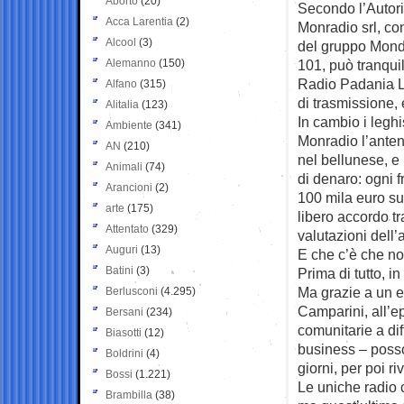
Aborto
(20)
Secondo l’Autori
Acca Larentia
(2)
Monradio srl,
co
Alcool
(3)
del gruppo Mond
Alemanno
(150)
101, può tranqu
Radio Padania L
Alfano
(315)
di trasmissione, 
Alitalia
(123)
In cambio i leghi
Ambiente
(341)
Monradio l’anten
AN
(210)
nel bellunese, 
Animali
(74)
di denaro: ogni 
Arancioni
(2)
100 mila euro sul
arte
(175)
libero accordo tr
Attentato
(329)
valutazioni dell’a
Auguri
(13)
E che c’è che n
Batini
(3)
Prima di tutto, i
Ma grazie a un 
Berlusconi
(4.295)
Camparini, all’ep
Bersani
(234)
comunitarie a dif
Biasotti
(12)
business – posso
Boldrini
(4)
giorni, per poi r
Bossi
(1.221)
Le uniche radio 
Brambilla
(38)