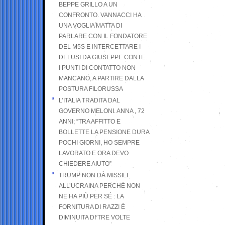
BEPPE GRILLO A UN
CONFRONTO. VANNACCI HA
UNA VOGLIA MATTA DI
PARLARE CON IL FONDATORE
DEL M5S E INTERCETTARE I
DELUSI DA GIUSEPPE CONTE.
I PUNTI DI CONTATTO NON
MANCANO, A PARTIRE DALLA
POSTURA FILORUSSA
L’ITALIA TRADITA DAL
GOVERNO MELONI. ANNA , 72
ANNI; “TRA AFFITTO E
BOLLETTE LA PENSIONE DURA
POCHI GIORNI, HO SEMPRE
LAVORATO E ORA DEVO
CHIEDERE AIUTO”
TRUMP NON DÀ MISSILI
ALL’UCRAINA PERCHÉ NON
NE HA PIÙ PER SÉ : LA
FORNITURA DI RAZZI È
DIMINUITA DI TRE VOLTE