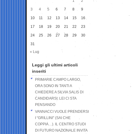
1
2
3
4
5
6
7
8
9
10
11
12
13
14
15
16
17
18
19
20
21
22
23
24
25
26
27
28
29
30
31
« Lug
Leggi gli ultimi articoli
inseriti
PRIMARIE CAMPO LARGO,
ORA SONO IN TANTI A
CHIEDERE A SILVIA SALIS DI
CANDIDARSI: LEI CI STA
PENSANDO
VANNACCI VUOLE PRENDERSI
I “GRILLINI” (SAI CHE
COPPIA…). IL CENTRO STUDI
DI FUTURO NAZIONALE INVITA