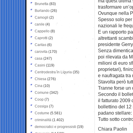
ma quest’ultima 
Brunetta
(83)
trasformare un’o
Burlando
(26)
Ovunque nella Pe
Camogli
(2)
Spesso solo per 
canile
(4)
nazionali le fre
Cappello
(8)
E un rapporto par
altrettanti scam
Caprotti
(2)
presidente Gerry
Caritas
(6)
Senza dimentica
carovita
(170)
poi rilevata da M
casa
(247)
milioni di euro s
Casini
(119)
proprietari), fin
Centrodestra in Liguria
(35)
e naufragata tra 
Chiesa
(276)
Stavolta però tutt
Cina
(10)
Tranne forse un 
Comune
(342)
Secondo il bolle
Coop
(7)
il fatturato 200
bollettino del 12
Cossiga
(7)
padano stellare: 
Costume
(5.581)
Tutto sotto contro
criminalità
(1.402)
democratici e progressisti
(19)
Chiara Paolin