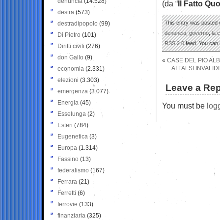
denuncia
(14.528)
(da “
Il Fatto Qu
destra
(573)
This entry was posted o
destradipopolo
(99)
denuncia
,
governo
,
la 
Di Pietro
(101)
RSS 2.0
feed. You can
Diritti civili
(276)
don Gallo
(9)
«
CASE DEL PIO ALBE
AI FALSI INVALI
economia
(2.331)
elezioni
(3.303)
Leave a Rep
emergenza
(3.077)
Energia
(45)
You must be
log
Esselunga
(2)
Esteri
(784)
Eugenetica
(3)
Europa
(1.314)
Fassino
(13)
federalismo
(167)
Ferrara
(21)
Ferretti
(6)
ferrovie
(133)
finanziaria
(325)