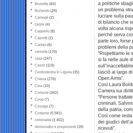
a politiche sbagl
Brunetta
(83)
un problema stru
Burlando
(26)
lucrare sulla pa
Camogli
(2)
di bilancio che 
canile
(4)
volta alcuna ris
Cappello
(8)
perché serva così
Caprotti
(2)
parte loro, forse
Caritas
(6)
problemi della p
carovita
(170)
“Rispettiamo le s
casa
(247)
si fa nelle aule 
sull’inaccettabi
Casini
(119)
lasciò al largo 
Centrodestra in Liguria
(35)
Open Arms”.
Chiesa
(276)
Così Laura Boldr
Cina
(10)
Camera sui dirit
Comune
(342)
“Persone trattat
Coop
(7)
criminali. Salvin
Cossiga
(7)
della patria, com
Costume
(5.581)
Così come resta 
criminalità
(1.402)
dei giudici dell’
democratici e progressisti
(19)
ricevuti”.