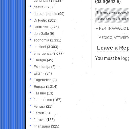
denuncia
(14.528)
(da agenzie)
destra
(573)
This entry was posted 
destradipopolo
(99)
responses to this entr
Di Pietro
(101)
Diritti civili
(276)
«
PER TRAVAGLIO L
don Gallo
(9)
MEDICO, ATTIVIST
economia
(2.331)
Leave a Rep
elezioni
(3.303)
emergenza
(3.077)
You must be
log
Energia
(45)
Esselunga
(2)
Esteri
(784)
Eugenetica
(3)
Europa
(1.314)
Fassino
(13)
federalismo
(167)
Ferrara
(21)
Ferretti
(6)
ferrovie
(133)
finanziaria
(325)