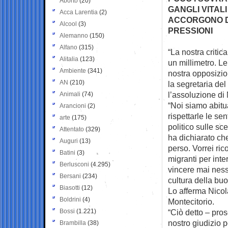
Aborto
(20)
GANGLI VITALI
Acca Larentia
(2)
ACCORGONO DI
Alcool
(3)
PRESSIONI
Alemanno
(150)
Alfano
(315)
“La nostra critic
Alitalia
(123)
un
millimetro. L
Ambiente
(341)
nostra opposizion
AN
(210)
la segretaria de
l’assoluzione di
Animali
(74)
“Noi siamo abitua
Arancioni
(2)
rispettarle le se
arte
(175)
politico sulle sc
Attentato
(329)
ha dichiarato che
Auguri
(13)
perso. Vorrei ri
Batini
(3)
migranti per inte
Berlusconi
(4.295)
vincere mai nessu
Bersani
(234)
cultura della buo
Biasotti
(12)
Lo afferma Nicola
Boldrini
(4)
Montecitorio.
Bossi
(1.221)
“Ciò detto – pros
nostro giudizio 
Brambilla
(38)