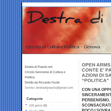
OPEN ARMS,
Destra di Popolo.net
CONTE E’ P
Circolo Genovese di Cultura e
AZIONI DI S
Politica
“POLITICA”
Diretto da Riccardo Fucile
Scrivici: destradipopolo@gmail.com
CON UNA OPPO
SINCERAMENTE
Categorie
PERBENISMO,
SCONSACRATI 
100 giorni
(5)
POCO I SOVRA