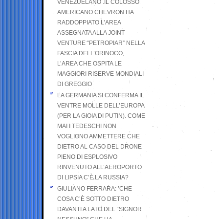
VENEZUELANO .IL COLOSSO
AMERICANO CHEVRON HA
RADDOPPIATO L’AREA
ASSEGNATA ALLA JOINT
VENTURE “PETROPIAR” NELLA
FASCIA DELL’ORINOCO,
L’AREA CHE OSPITA LE
MAGGIORI RISERVE MONDIALI
DI GREGGIO
LA GERMANIA SI CONFERMA IL
VENTRE MOLLE DELL’EUROPA
(PER LA GIOIA DI PUTIN). COME
MAI I TEDESCHI NON
VOGLIONO AMMETTERE CHE
DIETRO AL CASO DEL DRONE
PIENO DI ESPLOSIVO
RINVENUTO ALL’AEROPORTO
DI LIPSIA C’È LA RUSSIA?
GIULIANO FERRARA: ’CHE
COSA C’È SOTTO DIETRO
DAVANTI A LATO DEL “SIGNOR