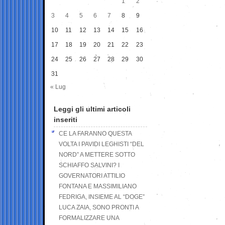
1
2
3
4
5
6
7
8
9
10
11
12
13
14
15
16
17
18
19
20
21
22
23
24
25
26
27
28
29
30
31
« Lug
Leggi gli ultimi articoli
inseriti
CE LA FARANNO QUESTA
VOLTA I PAVIDI LEGHISTI “DEL
NORD” A METTERE SOTTO
SCHIAFFO SALVINI? I
GOVERNATORI ATTILIO
FONTANA E MASSIMILIANO
FEDRIGA, INSIEME AL “DOGE”
LUCA ZAIA, SONO PRONTI A
FORMALIZZARE UNA