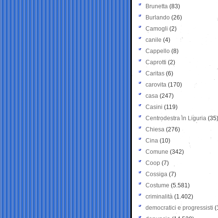
Brunetta
(83)
Burlando
(26)
Camogli
(2)
canile
(4)
Cappello
(8)
Caprotti
(2)
Caritas
(6)
carovita
(170)
casa
(247)
Casini
(119)
Centrodestra in Liguria
(35
Chiesa
(276)
Cina
(10)
Comune
(342)
Coop
(7)
Cossiga
(7)
Costume
(5.581)
criminalità
(1.402)
democratici e progressisti
(