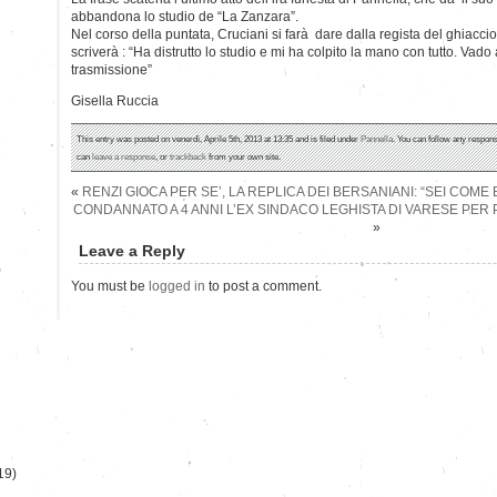
abbandona lo studio de “La Zanzara”.
Nel corso della puntata, Cruciani si farà dare dalla regista del ghiaccio
scriverà : “Ha distrutto lo studio e mi ha colpito la mano con tutto. Vad
trasmissione”
Gisella Ruccia
This entry was posted on venerdì, Aprile 5th, 2013 at 13:35 and is filed under
Pannella
. You can follow any respons
can
leave a response
, or
trackback
from your own site.
«
RENZI GIOCA PER SE’, LA REPLICA DEI BERSANIANI: “SEI COM
CONDANNATO A 4 ANNI L’EX SINDACO LEGHISTA DI VARESE PE
»
Leave a Reply
)
You must be
logged in
to post a comment.
19)