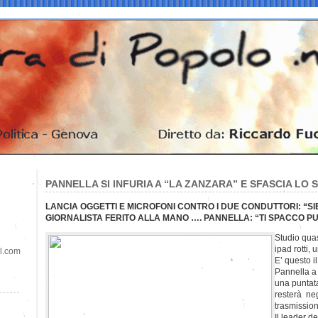
PANNELLA SI INFURIA A “LA ZANZARA” E SFASCIA LO
LANCIA OGGETTI E MICROFONI CONTRO I DUE CONDUTTORI: “S
GIORNALISTA FERITO ALLA MANO …. PANNELLA: “TI SPACCO P
Studio quas
ipad rotti, 
il.com
E’ questo i
Pannella a
una puntat
resterà neg
trasmission
Il leader d