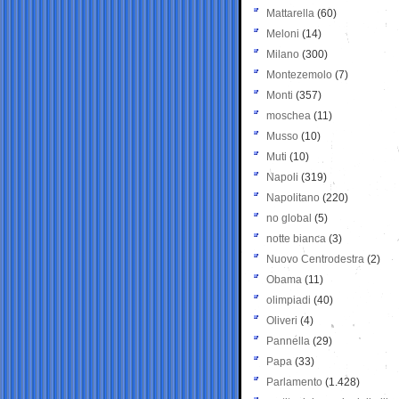
Mattarella
(60)
Meloni
(14)
Milano
(300)
Montezemolo
(7)
Monti
(357)
moschea
(11)
Musso
(10)
Muti
(10)
Napoli
(319)
Napolitano
(220)
no global
(5)
notte bianca
(3)
Nuovo Centrodestra
(2)
Obama
(11)
olimpiadi
(40)
Oliveri
(4)
Pannella
(29)
Papa
(33)
Parlamento
(1.428)