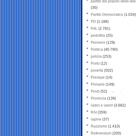
partito del popolo della libe
(30)
Partito Democratico
(1.034)
PD
(1.188)
PdL
(2.781)
pedofilia
(25)
Pensioni
(129)
Politica
(40.790)
polizia
(253)
Porto
(12)
povertà
(502)
Presepe
(14)
Primarie
(149)
Prodi
(52)
Provincia
(139)
radici e valori
(3.682)
RAI
(359)
rapine
(37)
Razzismo
(1.410)
Referendum
(200)