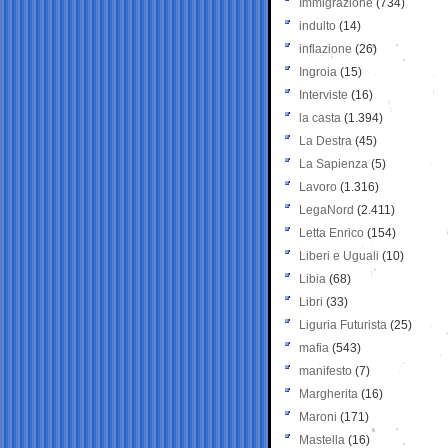
Immigrazione
(734)
indulto
(14)
inflazione
(26)
Ingroia
(15)
Interviste
(16)
la casta
(1.394)
La Destra
(45)
La Sapienza
(5)
Lavoro
(1.316)
LegaNord
(2.411)
Letta Enrico
(154)
Liberi e Uguali
(10)
Libia
(68)
Libri
(33)
Liguria Futurista
(25)
mafia
(543)
manifesto
(7)
Margherita
(16)
Maroni
(171)
Mastella
(16)