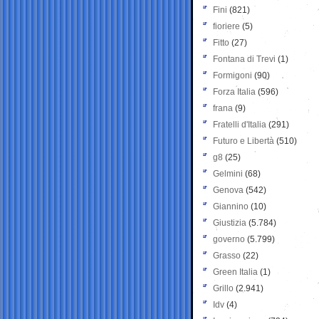
Fini
(821)
fioriere
(5)
Fitto
(27)
Fontana di Trevi
(1)
Formigoni
(90)
Forza Italia
(596)
frana
(9)
Fratelli d'Italia
(291)
Futuro e Libertà
(510)
g8
(25)
Gelmini
(68)
Genova
(542)
Giannino
(10)
Giustizia
(5.784)
governo
(5.799)
Grasso
(22)
Green Italia
(1)
Grillo
(2.941)
Idv
(4)