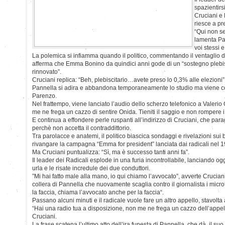
spazientirs
Cruciani e
riesce a pr
“Qui non se
lamenta Pa
voi stessi 
La polemica si infiamma quando il politico, commentando il ventaglio dei
afferma che Emma Bonino da quindici anni gode di un “sostegno plebis
rinnovato”.
Cruciani replica: “Beh, plebiscitario…avete preso lo 0,3% alle elezioni”
Pannella si adira e abbandona temporaneamente lo studio ma viene co
Parenzo.
Nel frattempo, viene lanciato l’audio dello scherzo telefonico a Valerio 
me ne frega un cazzo di sentire Onida. Tieniti il saggio e non rompere i 
E continua a effondere perle ruspanti all’indirizzo di Cruciani, che pa
perchè non accetta il contraddittorio.
Tra parolacce e anatemi, il politico biascica sondaggi e rivelazioni sui
rivangare la campagna “Emma for president” lanciata dai radicali nel 
Ma Cruciani puntualizza: “Sì, ma è successo tanti anni fa”.
Il leader dei Radicali esplode in una furia incontrollabile, lanciando ogg
urla e le risate incredule dei due conduttori.
”Mi hai fatto male alla mano, io qui chiamo l’avvocato”, avverte Crucian
collera di Pannella che nuovamente scaglia contro il giornalista i micro
la faccia, chiama l’avvocato anche per la faccia“.
Passano alcuni minuti e il radicale vuole fare un altro appello, stavolta
“Hai una radio tua a disposizione, non me ne frega un cazzo dell’ap
Cruciani.
La frase scatena l’ultimo atto dell’ira funesta di Pannella, che dà il suo