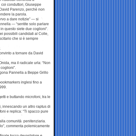
i coi conduttori, Giuseppe
 David Parenzo, perchè non
endere la parola.
rvo a dare notizie” — si
nnella — “sentite solo parlare
e in questo siete due coglioni“.
 possibili candidati al Colle,
citario che si è sempre
.
nvinto a tornare da David
Onida, ma il radicale urla: “Non
coglioni”.
ragona Pannella a Beppe Grillo
 bookmarkers inglesi fino a
1999.
etti e buttando microfoni, tra le
i, innescando un altro raptus di
foni e replica: “Ti spacco pure
 alla comunità penitenziaria.
pello”, commenta polemicamente
 finale tocco devastatore e