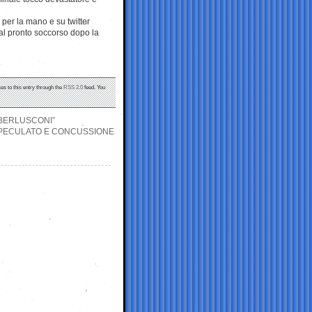
 per la mano e su twitter
o al pronto soccorso dopo la
es to this entry through the
RSS 2.0
feed. You
E BERLUSCONI”
R PECULATO E CONCUSSIONE