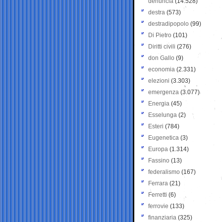
denuncia
(14.528)
destra
(573)
destradipopolo
(99)
Di Pietro
(101)
Diritti civili
(276)
don Gallo
(9)
economia
(2.331)
elezioni
(3.303)
emergenza
(3.077)
Energia
(45)
Esselunga
(2)
Esteri
(784)
Eugenetica
(3)
Europa
(1.314)
Fassino
(13)
federalismo
(167)
Ferrara
(21)
Ferretti
(6)
ferrovie
(133)
finanziaria
(325)