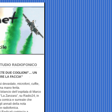
 STUDIO RADIOFONICO
IETE DUE COGLIONI”… UN
URE LA FACCIA”
i devastato, microfoni, cuffie,
una mano ferita.
l bilancio dell’ospitata di Marco
 “La Zanzara”, su Radio24, in
a comica e surreale che
li annali della nota
e radiofonica.
ei Radicali comincia a