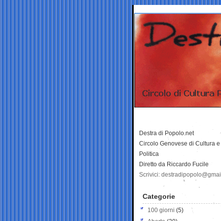
Destra di Popolo.net
Circolo Genovese di Cultura e
Politica
Diretto da Riccardo Fucile
Scrivici: destradipopolo@gma
Categorie
100 giorni
(5)