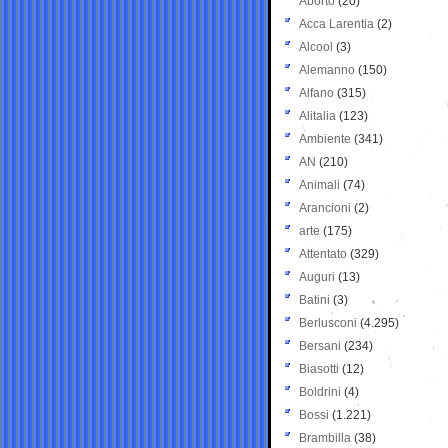
Aborto
(20)
Acca Larentia
(2)
Alcool
(3)
Alemanno
(150)
Alfano
(315)
Alitalia
(123)
Ambiente
(341)
AN
(210)
Animali
(74)
Arancioni
(2)
arte
(175)
Attentato
(329)
Auguri
(13)
Batini
(3)
Berlusconi
(4.295)
Bersani
(234)
Biasotti
(12)
Boldrini
(4)
Bossi
(1.221)
Brambilla
(38)