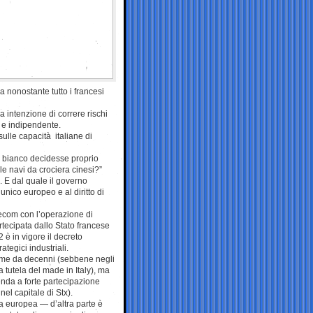
a nonostante tutto i francesi
 intenzione di correre rischi
e e indipendente.
sulle capacità italiane di
 bianco decidesse proprio
le navi da crociera cinesi?”
. E dal quale il governo
unico europeo e al diritto di
lecom con l’operazione di
rtecipata dallo Stato francese
 è in vigore il decreto
ategici industriali.
nome da decenni (sebbene negli
 tutela del made in Italy), ma
nda a forte partecipazione
nel capitale di Stx).
a europea — d’altra parte è