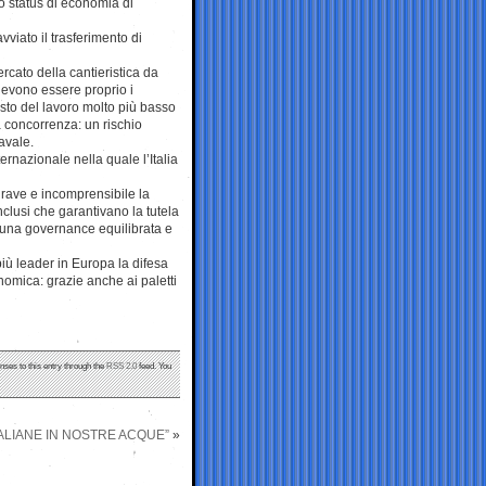
o status di economia di
vviato il trasferimento di
cato della cantieristica da
devono essere proprio i
costo del lavoro molto più basso
a concorrenza: un rischio
avale.
ernazionale nella quale l’Italia
rave e incomprensibile la
clusi che garantivano la tutela
o una governance equilibrata e
iù leader in Europa la difesa
nomica: grazie anche ai paletti
nses to this entry through the
RSS 2.0
feed. You
TALIANE IN NOSTRE ACQUE”
»