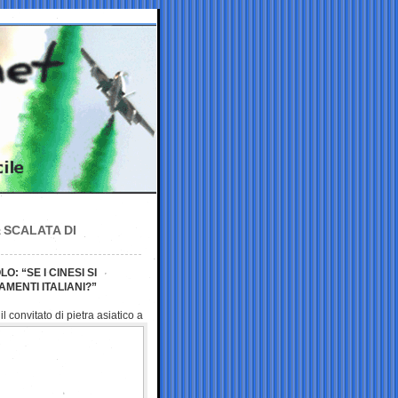
 SCALATA DI
: “SE I CINESI SI
MENTI ITALIANI?”
l convitato di pietra
asiatico a