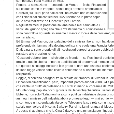
competenze tra la Francia e l’Asia.
Peggio, la sensazione — secondo Le Monde — è che Fincantieri
sia caduta come in trappola: spinta dagli armatori americani di
Carnival, tra i suoi principali clienti, ha avviato una collaborazione
con i cinesi dai cui cantieri nel 2022 usciranno le prime copie
delle navi realizzate da Fincantieri per Carnival.
Negli ultimi mesi la posizione italiana non è mai cambiata e i
vertici del gruppo spiegano che il “trasferimento di competenze è
sotto controllo e riguarda solamente il mercato locale delle crociere”, m
non si fidano.
Ed Emmanuel Macron, già paladino della sinistra liberal, non ha alcuna
preferendo richiamarsi alla dottrina gollista che vuole una Francia fort
D’altra parte sono proprio gli altri costruttori europei a essere dubbiosi 
resistere alle pressioni cinesi.
“Cosa potrebbero fare — si chiede Le Monde — se Pechino di punto in
grazie a quello che ha imparato dagli italiani di proporre al mercato del
Un quesito a cui oggi nessuno è in grado di dare una risposta concreta
italiano fugge veloce come il vento richiamando al rispetto del mercato 
reciprocità .
Peggio, si cercano paragoni tra la scalata dei francesi di Vivendi in Te
Fincantieri dimenticando, però, importanti particolari: dal 2008 Sxt è pa
che vanta un diritto di prelazione sul 66% in mano ai coreani e dal 2012
Mountebourg (copiato pochi giorni fa dai tedeschi) che tutela i settori str
Ebbene, non solo l’Italia non ha alcuna politica industriale degna di 
anni ogni ministro dell’Industria abbia promesso leggi — mai scritte — a
si confonde un’azienda privata come Telecom e la sua rete con un’azie
statale (per volere di Nicolas Sarkozy, Parigi ha la minoranza di blocco 
A questo si aggiunga che la Cina è davvero una minaccia per l’industri