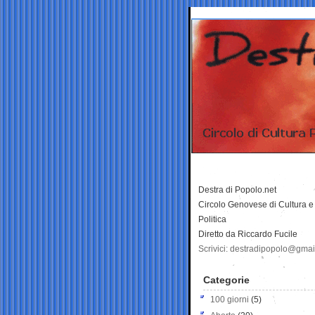
Destra di Popolo.net
Circolo Genovese di Cultura e
Politica
Diretto da Riccardo Fucile
Scrivici: destradipopolo@gma
Categorie
100 giorni
(5)