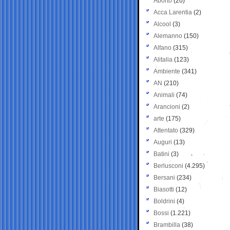
Aborto
(20)
Acca Larentia
(2)
Alcool
(3)
Alemanno
(150)
Alfano
(315)
Alitalia
(123)
Ambiente
(341)
AN
(210)
Animali
(74)
Arancioni
(2)
arte
(175)
Attentato
(329)
Auguri
(13)
Batini
(3)
Berlusconi
(4.295)
Bersani
(234)
Biasotti
(12)
Boldrini
(4)
Bossi
(1.221)
Brambilla
(38)