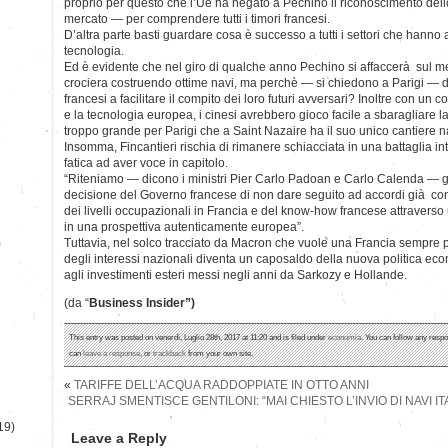
proprio per questo che l’Ue ha negato a Pechino il riconoscimento dell
mercato — per comprendere tutti i timori francesi.
D’altra parte basti guardare cosa è successo a tutti i settori che hanno a
tecnologia.
Ed è evidente che nel giro di qualche anno Pechino si affaccerà sul mer
crociera costruendo ottime navi, ma perchè — si chiedono a Parigi — 
francesi a facilitare il compito dei loro futuri avversari? Inoltre con un 
e la tecnologia europea, i cinesi avrebbero gioco facile a sbaragliare l
troppo grande per Parigi che a Saint Nazaire ha il suo unico cantiere n
Insomma, Fincantieri rischia di rimanere schiacciata in una battaglia int
fatica ad aver voce in capitolo.
“Riteniamo — dicono i ministri Pier Carlo Padoan e Carlo Calenda — g
decisione del Governo francese di non dare seguito ad accordi già con
dei livelli occupazionali in Francia e del know-how francese attravers
in una prospettiva autenticamente europea”.
)
Tuttavia, nel solco tracciato da Macron che vuole una Francia sempre p
degli interessi nazionali diventa un caposaldo della nuova politica eco
agli investimenti esteri messi negli anni da Sarkozy e Hollande.
(da “
Business Insider”)
This entry was posted on venerdì, Luglio 28th, 2017 at 11:20 and is filed under
economia
. You can follow any respo
can
leave a response
, or
trackback
from your own site.
«
TARIFFE DELL’ACQUA RADDOPPIATE IN OTTO ANNI
SERRAJ SMENTISCE GENTILONI: “MAI CHIESTO L’INVIO DI NAVI I
19)
Leave a Reply