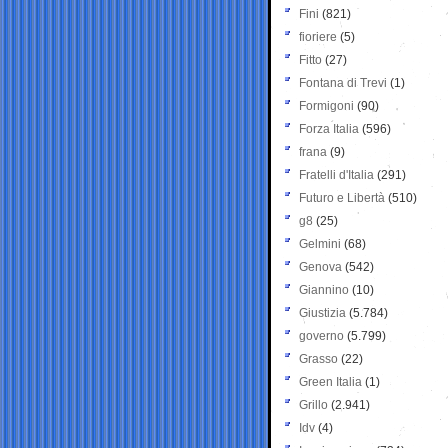
Fini
(821)
fioriere
(5)
Fitto
(27)
Fontana di Trevi
(1)
Formigoni
(90)
Forza Italia
(596)
frana
(9)
Fratelli d'Italia
(291)
Futuro e Libertà
(510)
g8
(25)
Gelmini
(68)
Genova
(542)
Giannino
(10)
Giustizia
(5.784)
governo
(5.799)
Grasso
(22)
Green Italia
(1)
Grillo
(2.941)
Idv
(4)