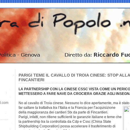
PARIGI TEME IL CAVALLO DI TROIA CINESE: STOP ALLA
FINCANTIERI
LA PARTNERSHIP CON LA CINESE CSSC VISTA COME UN PERICOLO
METTESSERO A FARE NAVE DA CROCIERA GRAZIE AGLI INSEGNA
il.com
No al cavallo di Troia cinese. Nessuno lo dice apertamente, ma è stato i
far saltare la trattativa tra l’Italia e la Francia per l’acquisizione
della maggioranza dei cantieri Stx da parte di Fincantieri.
Parigi, infatti, non ritiene sufficienti le garanzie italiane e teme che
la partnership tra la controllata da Cdp e Cssc (China State
Shipbuilding Corporation) possa accelerare il trasferimento di