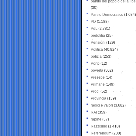
partito del popolo della libe
(30)
Partito Democratico
(1.034)
PD
(1.188)
PdL
(2.781)
pedofilia
(25)
Pensioni
(129)
Politica
(40.824)
polizia
(253)
Porto
(12)
povertà
(502)
Presepe
(14)
Primarie
(149)
Prodi
(52)
Provincia
(139)
radici e valori
(3.682)
RAI
(359)
rapine
(37)
Razzismo
(1.410)
Referendum
(200)