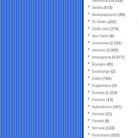
denuncia
(14.528)
destra
(573)
destradipopolo
(99)
Di Pietro
(101)
Diritti civili
(276)
don Gallo
(9)
economia
(2.331)
elezioni
(3.303)
emergenza
(3.077)
Energia
(45)
Esselunga
(2)
Esteri
(784)
Eugenetica
(3)
Europa
(1.314)
Fassino
(13)
federalismo
(167)
Ferrara
(21)
Ferretti
(6)
ferrovie
(133)
finanziaria
(325)