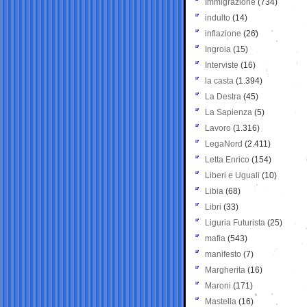
Immigrazione
(734)
indulto
(14)
inflazione
(26)
Ingroia
(15)
Interviste
(16)
la casta
(1.394)
La Destra
(45)
La Sapienza
(5)
Lavoro
(1.316)
LegaNord
(2.411)
Letta Enrico
(154)
Liberi e Uguali
(10)
Libia
(68)
Libri
(33)
Liguria Futurista
(25)
mafia
(543)
manifesto
(7)
Margherita
(16)
Maroni
(171)
Mastella
(16)