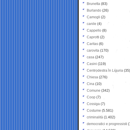
Brunetta
(83)
Burlando
(26)
Camogli
(2)
canile
(4)
Cappello
(8)
Caprotti
(2)
Caritas
(6)
carovita
(170)
casa
(247)
Casini
(119)
Centrodestra in Liguria
(35
Chiesa
(276)
Cina
(10)
Comune
(342)
Coop
(7)
Cossiga
(7)
Costume
(5.581)
criminalità
(1.402)
democratici e progressisti
(