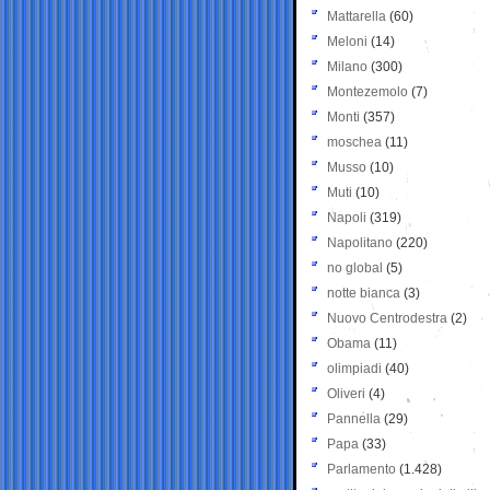
Mattarella
(60)
Meloni
(14)
Milano
(300)
Montezemolo
(7)
Monti
(357)
moschea
(11)
Musso
(10)
Muti
(10)
Napoli
(319)
Napolitano
(220)
no global
(5)
notte bianca
(3)
Nuovo Centrodestra
(2)
Obama
(11)
olimpiadi
(40)
Oliveri
(4)
Pannella
(29)
Papa
(33)
Parlamento
(1.428)