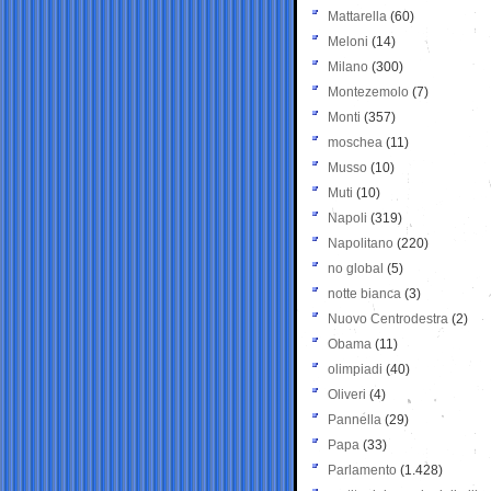
Mattarella
(60)
Meloni
(14)
Milano
(300)
Montezemolo
(7)
Monti
(357)
moschea
(11)
Musso
(10)
Muti
(10)
Napoli
(319)
Napolitano
(220)
no global
(5)
notte bianca
(3)
Nuovo Centrodestra
(2)
Obama
(11)
olimpiadi
(40)
Oliveri
(4)
Pannella
(29)
Papa
(33)
Parlamento
(1.428)