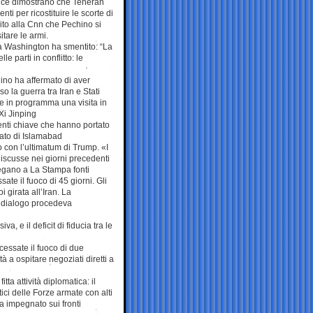
gence dimostrano che Teheran
ti per ricostituire le scorte di
rito alla Cnn che Pechino si
itare le armi.
a Washington ha smentito: “La
e parti in conflitto: le
no ha affermato di aver
o la guerra tra Iran e Stati
tre in programma una visita in
Xi Jinping
enti chiave che hanno portato
iato di Islamabad
o con l’ultimatum di Trump. «I
discusse nei giorni precedenti
iegano a La Stampa fonti
te il fuoco di 45 giorni. Gli
 girata all’Iran. La
l dialogo procedeva
a, e il deficit di fiducia tra le
cessate il fuoco di due
 a ospitare negoziati diretti a
ta attività diplomatica: il
ici delle Forze armate con alti
a impegnato sui fronti