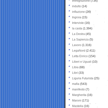
Immigrazione
(734)
indulto
(14)
inflazione
(26)
Ingroia
(15)
Interviste
(16)
la casta
(1.394)
La Destra
(45)
La Sapienza
(5)
Lavoro
(1.316)
LegaNord
(2.411)
Letta Enrico
(154)
Liberi e Uguali
(10)
Libia
(68)
Libri
(33)
Liguria Futurista
(25)
mafia
(543)
manifesto
(7)
Margherita
(16)
Maroni
(171)
Mastella
(16)