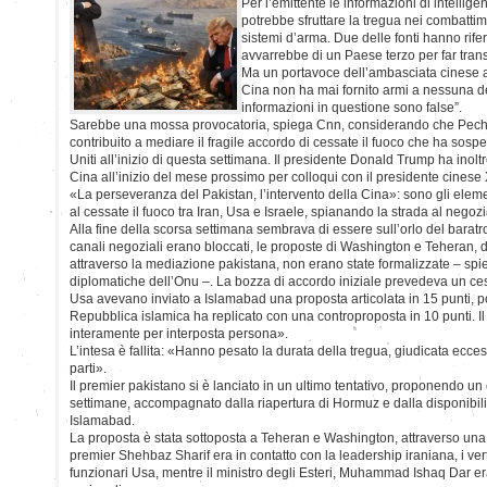
Per l’emittente le informazioni di intelli
potrebbe sfruttare la tregua nei combattimen
sistemi d’arma. Due delle fonti hanno rife
avvarrebbe di un Paese terzo per far trans
Ma un portavoce dell’ambasciata cinese 
Cina non ha mai fornito armi a nessuna dell
informazioni in questione sono false”.
Sarebbe una mossa provocatoria, spiega Cnn, considerando che Pechi
contribuito a mediare il fragile accordo di cessate il fuoco che ha sospes
Uniti all’inizio di questa settimana. Il presidente Donald Trump ha inol
Cina all’inizio del mese prossimo per colloqui con il presidente cinese 
«La perseveranza del Pakistan, l’intervento della Cina»: sono gli elem
al cessate il fuoco tra Iran, Usa e Israele, spianando la strada al negoz
Alla fine della scorsa settimana sembrava di essere sull’orlo del baratr
canali negoziali erano bloccati, le proposte di Washington e Teheran, 
attraverso la mediazione pakistana, non erano state formalizzate – sp
diplomatiche dell’Onu –. La bozza di accordo iniziale prevedeva un cessa
Usa avevano inviato a Islamabad una proposta articolata in 15 punti, poi
Repubblica islamica ha replicato con una controproposta in 10 punti. I
interamente per interposta persona».
L’intesa è fallita: «Hanno pesato la durata della tregua, giudicata eccessiv
parti».
Il premier pakistano si è lanciato in un ultimo tentativo, proponendo un 
settimane, accompagnato dalla riapertura di Hormuz e dalla disponibilità
Islamabad.
La proposta è stata sottoposta a Teheran e Washington, attraverso una fit
premier Shehbaz Sharif era in contatto con la leadership iraniana, i vert
funzionari Usa, mentre il ministro degli Esteri, Muhammad Ishaq Dar er