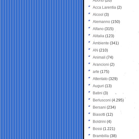
Aborto
(20)
Acca Larentia
(2)
Alcool
(3)
Alemanno
(150)
Alfano
(315)
Alitalia
(123)
Ambiente
(341)
AN
(210)
Animali
(74)
Arancioni
(2)
arte
(175)
Attentato
(329)
Auguri
(13)
Batini
(3)
Berlusconi
(4.295)
Bersani
(234)
Biasotti
(12)
Boldrini
(4)
Bossi
(1.221)
Brambilla
(38)