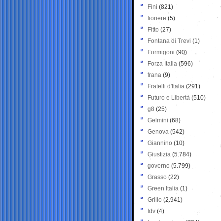
Fini
(821)
fioriere
(5)
Fitto
(27)
Fontana di Trevi
(1)
Formigoni
(90)
Forza Italia
(596)
frana
(9)
Fratelli d'Italia
(291)
Futuro e Libertà
(510)
g8
(25)
Gelmini
(68)
Genova
(542)
Giannino
(10)
Giustizia
(5.784)
governo
(5.799)
Grasso
(22)
Green Italia
(1)
Grillo
(2.941)
Idv
(4)