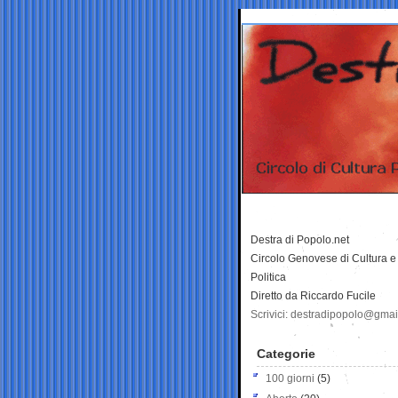
Destra di Popolo.net
Circolo Genovese di Cultura e
Politica
Diretto da Riccardo Fucile
Scrivici: destradipopolo@gma
Categorie
100 giorni
(5)