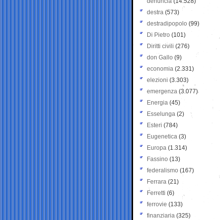
denuncia
(14.528)
destra
(573)
destradipopolo
(99)
Di Pietro
(101)
Diritti civili
(276)
don Gallo
(9)
economia
(2.331)
elezioni
(3.303)
emergenza
(3.077)
Energia
(45)
Esselunga
(2)
Esteri
(784)
Eugenetica
(3)
Europa
(1.314)
Fassino
(13)
federalismo
(167)
Ferrara
(21)
Ferretti
(6)
ferrovie
(133)
finanziaria
(325)