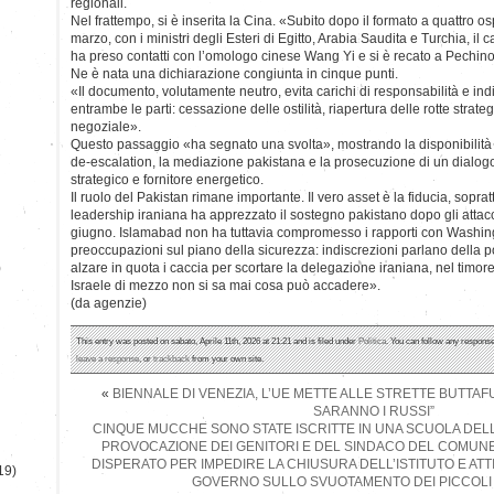
regionali.
Nel frattempo, si è inserita la Cina. «Subito dopo il formato a quattro o
marzo, con i ministri degli Esteri di Egitto, Arabia Saudita e Turchia, il
ha preso contatti con l’omologo cinese Wang Yi e si è recato a Pechin
Ne è nata una dichiarazione congiunta in cinque punti.
«Il documento, volutamente neutro, evita carichi di responsabilità e indi
entrambe le parti: cessazione delle ostilità, riapertura delle rotte strat
negoziale».
Questo passaggio «ha segnato una svolta», mostrando la disponibilità
de-escalation, la mediazione pakistana e la prosecuzione di un dialogo
strategico e fornitore energetico.
Il ruolo del Pakistan rimane importante. Il vero asset è la fiducia, sopra
leadership iraniana ha apprezzato il sostegno pakistano dopo gli attacc
giugno. Islamabad non ha tuttavia compromesso i rapporti con Washi
preoccupazioni sul piano della sicurezza: indiscrezioni parlano della pos
)
alzare in quota i caccia per scortare la delegazione iraniana, nel timore
Israele di mezzo non si sa mai cosa può accadere».
(da agenzie)
This entry was posted on sabato, Aprile 11th, 2026 at 21:21 and is filed under
Politica
. You can follow any response
leave a response
, or
trackback
from your own site.
«
BIENNALE DI VENEZIA, L’UE METTE ALLE STRETTE BUTTAFUO
SARANNO I RUSSI”
CINQUE MUCCHE SONO STATE ISCRITTE IN UNA SCUOLA DELL
PROVOCAZIONE DEI GENITORI E DEL SINDACO DEL COMUNE
DISPERATO PER IMPEDIRE LA CHIUSURA DELL’ISTITUTO E ATT
19)
GOVERNO SULLO SVUOTAMENTO DEI PICCOLI