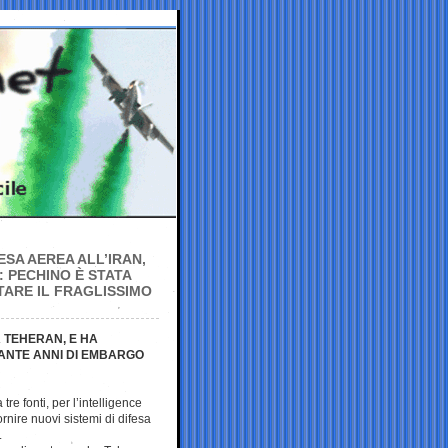
ESA AEREA ALL’IRAN,
: PECHINO È STATA
TARE IL FRAGLISSIMO
A TEHERAN, E HA
ANTE ANNI DI EMBARGO
re fonti, per l’intelligence
rnire nuovi sistemi di difesa
.