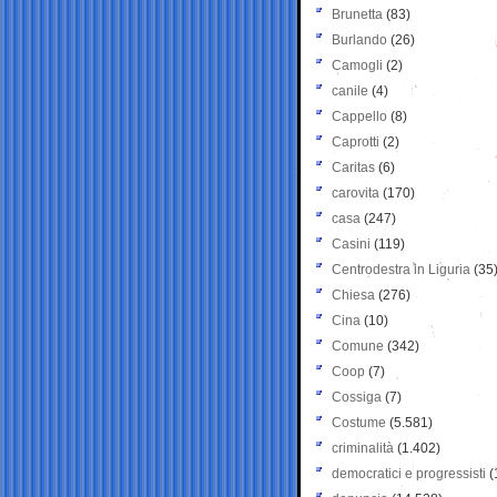
Brunetta
(83)
Burlando
(26)
Camogli
(2)
canile
(4)
Cappello
(8)
Caprotti
(2)
Caritas
(6)
carovita
(170)
casa
(247)
Casini
(119)
Centrodestra in Liguria
(35
Chiesa
(276)
Cina
(10)
Comune
(342)
Coop
(7)
Cossiga
(7)
Costume
(5.581)
criminalità
(1.402)
democratici e progressisti
(