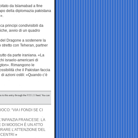
spitato da Islamabad a fine
 capo della diplomazia pakistana
o».
ca principi condivisibili da
egiche, avvio di un quadro
 del Dragone a sostenere la
 stretto con Teheran, partner
ttutto da parte iraniana. «La
hi israelo-americani di
ngton». Rimangono le
sibilità che il Pakistan faccia
 di azioni ostili: «Quando c’è
s to this entry through the
RSS 2.0
feed. You can
CO: “VIA I FONDI SE CI
’INFANZIA FRANCESE: LA
 DI MOOSCH È UN ATTO
IRARE L’ATTENZIONE DEL
 CENTRI
»