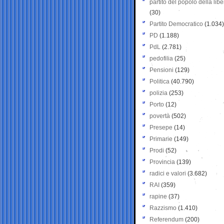
partito del popolo della libe
(30)
Partito Democratico
(1.034)
PD
(1.188)
PdL
(2.781)
pedofilia
(25)
Pensioni
(129)
Politica
(40.790)
polizia
(253)
Porto
(12)
povertà
(502)
Presepe
(14)
Primarie
(149)
Prodi
(52)
Provincia
(139)
radici e valori
(3.682)
RAI
(359)
rapine
(37)
Razzismo
(1.410)
Referendum
(200)