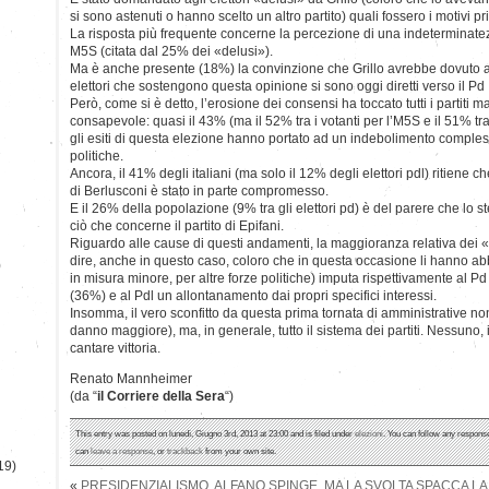
si sono astenuti o hanno scelto un altro partito) quali fossero i motivi pr
La risposta più frequente concerne la percezione di una indeterminatez
M5S (citata dal 25% dei «delusi»).
Ma è anche presente (18%) la convinzione che Grillo avrebbe dovuto al
elettori che sostengono questa opinione si sono oggi diretti verso il Pd
Però, come si è detto, l’erosione dei consensi ha toccato tutti i partiti ma
consapevole: quasi il 43% (ma il 52% tra i votanti per l’M5S e il 51% tra g
gli esiti di questa elezione hanno portato ad un indebolimento compless
politiche.
Ancora, il 41% degli italiani (ma solo il 12% degli elettori pdl) ritiene ch
di Berlusconi è stato in parte compromesso.
E il 26% della popolazione (9% tra gli elettori pd) è del parere che lo 
ciò che concerne il partito di Epifani.
Riguardo alle cause di questi andamenti, la maggioranza relativa dei «d
dire, anche in questo caso, coloro che in questa occasione li hanno ab
)
in misura minore, per altre forze politiche) imputa rispettivamente al Pd 
(36%) e al Pdl un allontanamento dai propri specifici interessi.
Insomma, il vero sconfitto da questa prima tornata di amministrative non
danno maggiore), ma, in generale, tutto il sistema dei partiti. Nessuno
cantare vittoria.
Renato Mannheimer
(da “
il Corriere della Sera
“)
This entry was posted on lunedì, Giugno 3rd, 2013 at 23:00 and is filed under
elezioni
. You can follow any response
can
leave a response
, or
trackback
from your own site.
19)
«
PRESIDENZIALISMO, ALFANO SPINGE, MA LA SVOLTA SPACCA LA