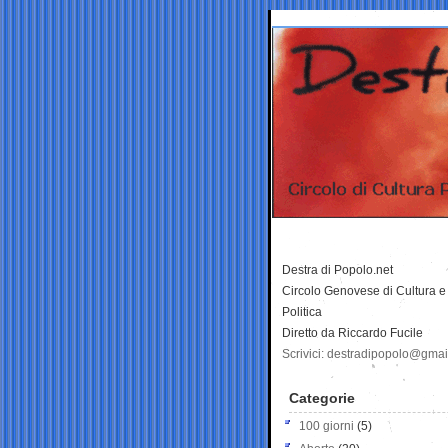
Destra di Popolo.net
Circolo Genovese di Cultura e
Politica
Diretto da Riccardo Fucile
Scrivici: destradipopolo@gma
Categorie
100 giorni
(5)