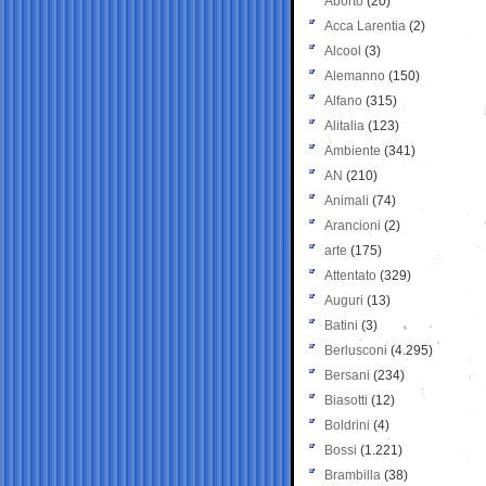
Aborto
(20)
Acca Larentia
(2)
Alcool
(3)
Alemanno
(150)
Alfano
(315)
Alitalia
(123)
Ambiente
(341)
AN
(210)
Animali
(74)
Arancioni
(2)
arte
(175)
Attentato
(329)
Auguri
(13)
Batini
(3)
Berlusconi
(4.295)
Bersani
(234)
Biasotti
(12)
Boldrini
(4)
Bossi
(1.221)
Brambilla
(38)