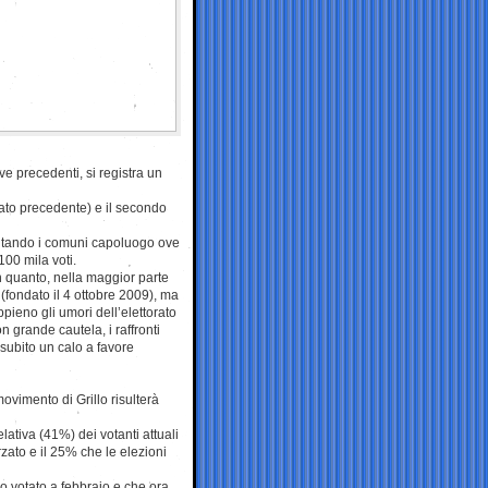
ve precedenti, si registra un
rato precedente) e il secondo
rontando i comuni capoluogo ove
100 mila voti.
in quanto, nella maggior parte
(fondato il 4 ottobre 2009), ma
ppieno gli umori dell’elettorato
grande cautela, i raffronti
o subito un calo a favore
 movimento di Grillo risulterà
lativa (41%) dei votanti attuali
rzato e il 25% che le elezioni
no votato a febbraio e che ora