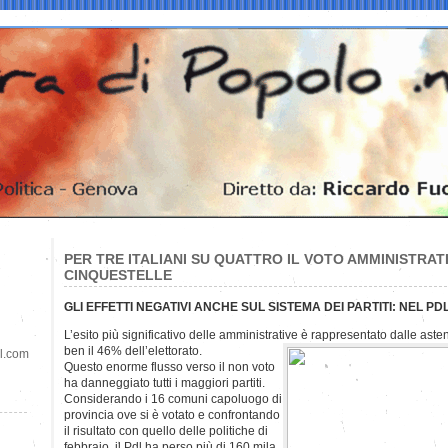
PER TRE ITALIANI SU QUATTRO IL VOTO AMMINISTRATI
CINQUESTELLE
GLI EFFETTI NEGATIVI ANCHE SUL SISTEMA DEI PARTITI: NEL PDL
L’esito più significativo delle amministrative è rappresentato dalle ast
ben il 46% dell’elettorato.
il.com
Questo enorme flusso verso il non voto
ha danneggiato tutti i maggiori partiti.
Considerando i 16 comuni capoluogo di
provincia ove si è votato e confrontando
il risultato con quello delle politiche di
febbraio, il Pdl ha perso più di 160 mila