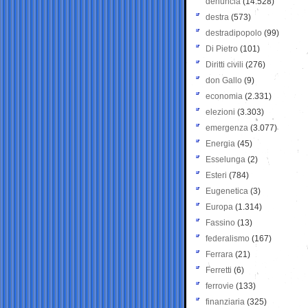
denuncia
(14.528)
destra
(573)
destradipopolo
(99)
Di Pietro
(101)
Diritti civili
(276)
don Gallo
(9)
economia
(2.331)
elezioni
(3.303)
emergenza
(3.077)
Energia
(45)
Esselunga
(2)
Esteri
(784)
Eugenetica
(3)
Europa
(1.314)
Fassino
(13)
federalismo
(167)
Ferrara
(21)
Ferretti
(6)
ferrovie
(133)
finanziaria
(325)