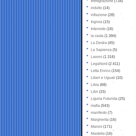
Immigrazione
(734)
indulto
(14)
inflazione
(26)
Ingroia
(15)
Interviste
(16)
la casta
(1.394)
La Destra
(45)
La Sapienza
(5)
Lavoro
(1.316)
LegaNord
(2.411)
Letta Enrico
(154)
Liberi e Uguali
(10)
Libia
(68)
Libri
(33)
Liguria Futurista
(25)
mafia
(543)
manifesto
(7)
Margherita
(16)
Maroni
(171)
Mastella
(16)