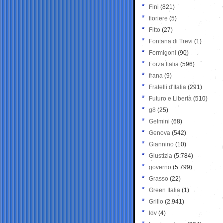
Fini
(821)
fioriere
(5)
Fitto
(27)
Fontana di Trevi
(1)
Formigoni
(90)
Forza Italia
(596)
frana
(9)
Fratelli d'Italia
(291)
Futuro e Libertà
(510)
g8
(25)
Gelmini
(68)
Genova
(542)
Giannino
(10)
Giustizia
(5.784)
governo
(5.799)
Grasso
(22)
Green Italia
(1)
Grillo
(2.941)
Idv
(4)