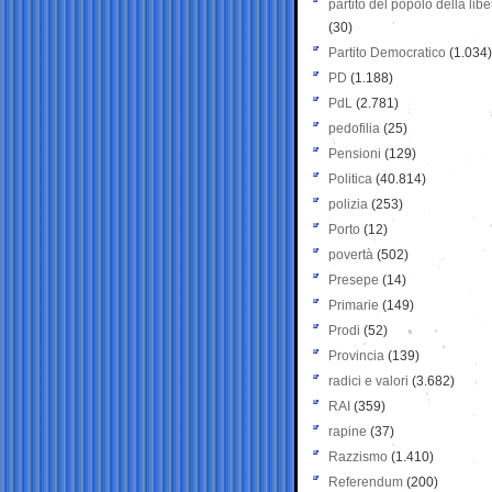
partito del popolo della libe
(30)
Partito Democratico
(1.034)
PD
(1.188)
PdL
(2.781)
pedofilia
(25)
Pensioni
(129)
Politica
(40.814)
polizia
(253)
Porto
(12)
povertà
(502)
Presepe
(14)
Primarie
(149)
Prodi
(52)
Provincia
(139)
radici e valori
(3.682)
RAI
(359)
rapine
(37)
Razzismo
(1.410)
Referendum
(200)