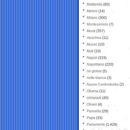
Mattarella
(60)
Meloni
(14)
Milano
(300)
Montezemolo
(7)
Monti
(357)
moschea
(11)
Musso
(10)
Muti
(10)
Napoli
(319)
Napolitano
(220)
no global
(5)
notte bianca
(3)
Nuovo Centrodestra
(2)
Obama
(11)
olimpiadi
(40)
Oliveri
(4)
Pannella
(29)
Papa
(33)
Parlamento
(1.428)