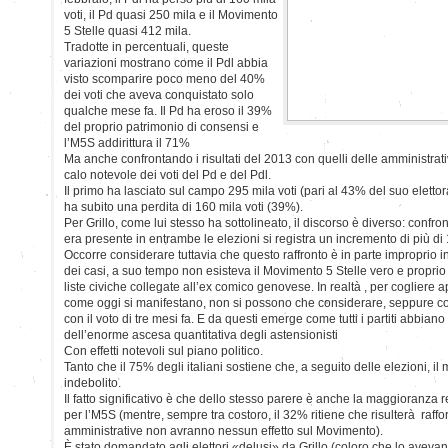
voti, il Pd quasi 250 mila e il Movimento
5 Stelle quasi 412 mila.
Tradotte in percentuali, queste
variazioni mostrano come il Pdl abbia
visto scomparire poco meno del 40%
dei voti che aveva conquistato solo
qualche mese fa. Il Pd ha eroso il 39%
del proprio patrimonio di consensi e
l’M5S addirittura il 71%
Ma anche confrontando i risultati del 2013 con quelli delle amministrati
calo notevole dei voti del Pd e del Pdl.
Il primo ha lasciato sul campo 295 mila voti (pari al 43% del suo eletto
ha subito una perdita di 160 mila voti (39%).
Per Grillo, come lui stesso ha sottolineato, il discorso è diverso: conf
era presente in entrambe le elezioni si registra un incremento di più di 
Occorre considerare tuttavia che questo raffronto è in parte improprio 
dei casi, a suo tempo non esisteva il Movimento 5 Stelle vero e proprio 
liste civiche collegate all’ex comico genovese. In realtà , per cogliere a
come oggi si manifestano, non si possono che considerare, seppure con 
con il voto di tre mesi fa. E da questi emerge come tutti i partiti abbian
dell’enorme ascesa quantitativa degli astensionisti
Con effetti notevoli sul piano politico.
Tanto che il 75% degli italiani sostiene che, a seguito delle elezioni, il
indebolito.
Il fatto significativo è che dello stesso parere è anche la maggioranza re
per l’M5S (mentre, sempre tra costoro, il 32% ritiene che risulterà raffo
amministrative non avranno nessun effetto sul Movimento).
È stato domandato agli elettori «delusi» da Grillo (coloro che lo aveva