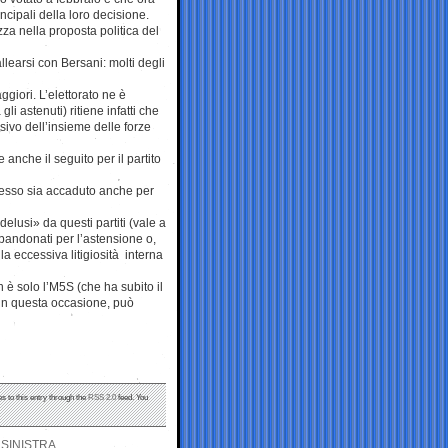
incipali della loro decisione.
za nella proposta politica del
learsi con Bersani: molti degli
ggiori. L’elettorato ne è
li astenuti) ritiene infatti che
ivo dell’insieme delle forze
e anche il seguito per il partito
stesso sia accaduto anche per
elusi» da questi partiti (vale a
bandonati per l’astensione o,
la eccessiva litigiosità interna
 è solo l’M5S (che ha subito il
, in questa occasione, può
s to this entry through the
RSS 2.0
feed. You
 SINISTRA