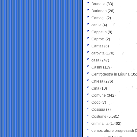
Brunetta
(83)
Burlando
(26)
Camogli
(2)
canile
(4)
Cappello
(8)
Caprotti
(2)
Caritas
(6)
carovita
(170)
casa
(247)
Casini
(119)
Centrodestra in Liguria
(35
Chiesa
(276)
Cina
(10)
Comune
(342)
Coop
(7)
Cossiga
(7)
Costume
(5.581)
criminalità
(1.402)
democratici e progressisti
(