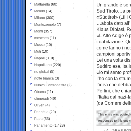
Un grande è senz
Mattarella
(60)
Sud Tirolo…a pro
Meloni
(14)
«Südtirol» (Lilli 
Milano
(300)
…abbia dato all’I
Montezemolo
(7)
Klaus Dibiasi, R
Monti
(357)
«L’Alto Adige è p
moschea
(11)
coabitazione. Qu
Musso
(10)
come fanno i nos
Muti
(10)
campioni sportiv
Napoli
(319)
Lei una volta di
Napolitano
(220)
Sudtirolese, ita
no global
(5)
«Io mi sento pro
l’ho con la stru
notte bianca
(3)
l’idea che debba
Nuovo Centrodestra
(2)
Pertini, che chia
Obama
(11)
l’Italia dal nazi-
olimpiadi
(40)
(da Corriere del
Oliveri
(4)
Pannella
(29)
This entry was posted o
Papa
(33)
responses to this entr
Parlamento
(1.428)
«
ALLARME ROSS