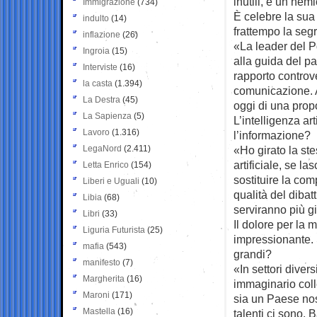
inutili, e un nem
Immigrazione
(734)
È celebre la sua 
indulto
(14)
frattempo la seg
inflazione
(26)
«La leader del P
Ingroia
(15)
alla guida del pa
Interviste
(16)
rapporto controv
la casta
(1.394)
comunicazione. 
La Destra
(45)
oggi di una prop
La Sapienza
(5)
L’intelligenza ar
Lavoro
(1.316)
l’informazione?
LegaNord
(2.411)
«Ho girato la st
artificiale, se l
Letta Enrico
(154)
sostituire la com
Liberi e Uguali
(10)
qualità del dibat
Libia
(68)
serviranno più gi
Libri
(33)
Il dolore per la 
Liguria Futurista
(25)
impressionante.
mafia
(543)
grandi?
manifesto
(7)
«In settori dive
Margherita
(16)
immaginario colle
Maroni
(171)
sia un Paese nost
Mastella
(16)
talenti ci sono. 