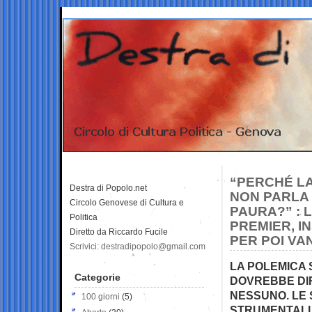
“PERCHÉ LA
Destra di Popolo.net
NON PARLA 
Circolo Genovese di Cultura e
PAURA?” : 
Politica
PREMIER, I
Diretto da Riccardo Fucile
PER POI V
Scrivici: destradipopolo@gmail.com
LA POLEMICA 
Categorie
DOVREBBE DIR
NESSUNO. LE 
100 giorni
(5)
STRUMENTALI,