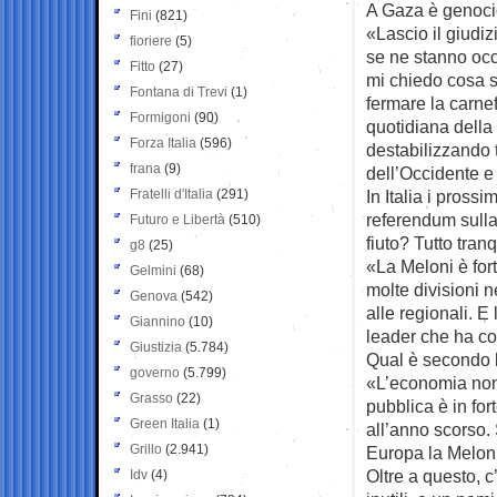
A Gaza è genoci
Fini
(821)
«Lascio il giudizi
fioriere
(5)
se ne stanno occ
Fitto
(27)
mi chiedo cosa st
Fontana di Trevi
(1)
fermare la carne
Formigoni
(90)
quotidiana della 
Forza Italia
(596)
destabilizzando t
frana
(9)
dell’Occidente e 
Fratelli d'Italia
(291)
In Italia i prossi
referendum sulla 
Futuro e Libertà
(510)
fiuto? Tutto tran
g8
(25)
«La Meloni è for
Gelmini
(68)
molte divisioni 
Genova
(542)
alle regionali. 
Giannino
(10)
leader che ha co
Giustizia
(5.784)
Qual è secondo le
governo
(5.799)
«L’economia non 
Grasso
(22)
pubblica è in fort
Green Italia
(1)
all’anno scorso. 
Grillo
(2.941)
Europa la Meloni
Oltre a questo, c
Idv
(4)