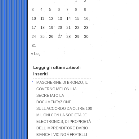
1
2
3
4
5
6
7
8
9
10
11
12
13
14
15
16
17
18
19
20
21
22
23
24
25
26
27
28
29
30
31
« Lug
Leggi gli ultimi articoli
inseriti
MASCHERINE DI BRONZO, IL
GOVERNO MELONI HA
SECRETATO LA
DOCUMENTAZIONE
SULL’ACCORDO DA OLTRE 100
MILIONI CON LA SOCIETÀ JC
ELECTRONICS, DI PROPRIETÀ
DELL’IMPRENDITORE DARIO
BIANCHI, VICINO A FRATELLI