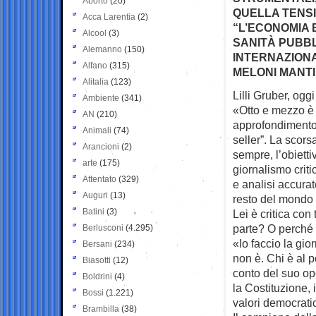
Aborto
(20)
QUELLA TENSI
Acca Larentia
(2)
“L’ECONOMIA 
Alcool
(3)
SANITÀ PUBBL
Alemanno
(150)
INTERNAZIONAL
Alfano
(315)
MELONI MANTI
Alitalia
(123)
Lilli Gruber, ogg
Ambiente
(341)
«Otto e mezzo è
AN
(210)
approfondimento p
Animali
(74)
seller”. La scors
Arancioni
(2)
sempre, l’obietti
arte
(175)
giornalismo criti
Attentato
(329)
e analisi accurat
Auguri
(13)
resto del mondo 
Batini
(3)
Lei è critica con 
parte? O perché 
Berlusconi
(4.295)
«Io faccio la gior
Bersani
(234)
non è. Chi è al p
Biasotti
(12)
conto del suo op
Boldrini
(4)
la Costituzione, i
Bossi
(1.221)
valori democratic
Brambilla
(38)