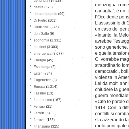
denuncia
(14.528)
menzogna come u
destra
(573)
canaglia”; è un 
destradipopolo
(99)
l’Occidente pens
Di Pietro
(101)
L’assassinio di 
Diritti civili
(276)
un caso del gene
don Gallo
(9)
«Intanto, la Melo
economia
(2.331)
avrebbe “festeggi
sono generiche, 
elezioni
(3.303)
e quella tension
emergenza
(3.077)
Ci vorrebbe magg
Energia
(45)
straordinario fom
Esselunga
(2)
democratici, boll
Esteri
(784)
violenza in Amer
Eugenetica
(3)
Lei da molti anni
Europa
(1.314)
chiudere la guerr
Fassino
(13)
guerra mondiale
federalismo
(167)
«Cito le parole d
Ferrara
(21)
1914. Con la dif
conflitti si comba
Ferretti
(6)
sta azzerando la
ferrovie
(133)
ruolo principale 
finanziaria
(325)