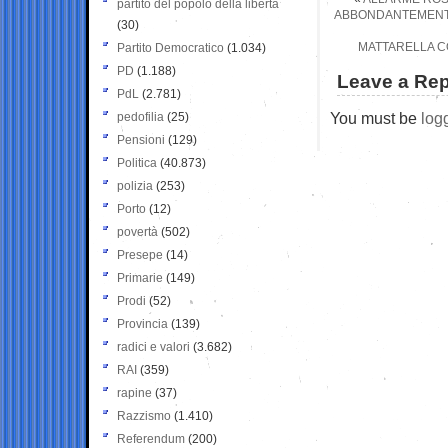
partito del popolo della libertà
ABBONDANTEMENTE
(30)
MATTARELLA CON
Partito Democratico
(1.034)
PD
(1.188)
Leave a Rep
PdL
(2.781)
You must be
log
pedofilia
(25)
Pensioni
(129)
Politica
(40.873)
polizia
(253)
Porto
(12)
povertà
(502)
Presepe
(14)
Primarie
(149)
Prodi
(52)
Provincia
(139)
radici e valori
(3.682)
RAI
(359)
rapine
(37)
Razzismo
(1.410)
Referendum
(200)