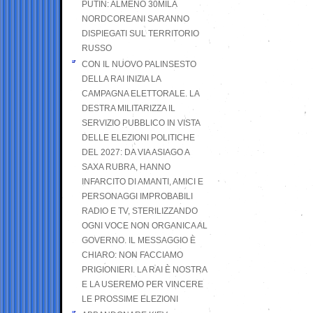
PUTIN: ALMENO 30MILA
NORDCOREANI SARANNO
DISPIEGATI SUL TERRITORIO
RUSSO
CON IL NUOVO PALINSESTO
DELLA RAI INIZIA LA
CAMPAGNA ELETTORALE. LA
DESTRA MILITARIZZA IL
SERVIZIO PUBBLICO IN VISTA
DELLE ELEZIONI POLITICHE
DEL 2027: DA VIA ASIAGO A
SAXA RUBRA, HANNO
INFARCITO DI AMANTI, AMICI E
PERSONAGGI IMPROBABILI
RADIO E TV, STERILIZZANDO
OGNI VOCE NON ORGANICA AL
GOVERNO. IL MESSAGGIO È
CHIARO: NON FACCIAMO
PRIGIONIERI. LA RAI È NOSTRA
E LA USEREMO PER VINCERE
LE PROSSIME ELEZIONI