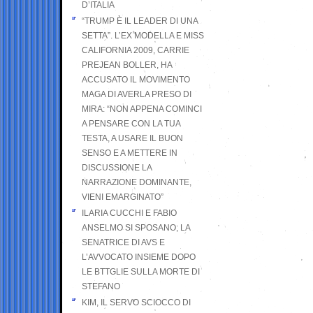
D’ITALIA
“TRUMP È IL LEADER DI UNA
SETTA”. L’EX MODELLA E MISS
CALIFORNIA 2009, CARRIE
PREJEAN BOLLER, HA
ACCUSATO IL MOVIMENTO
MAGA DI AVERLA PRESO DI
MIRA: “NON APPENA COMINCI
A PENSARE CON LA TUA
TESTA, A USARE IL BUON
SENSO E A METTERE IN
DISCUSSIONE LA
NARRAZIONE DOMINANTE,
VIENI EMARGINATO”
ILARIA CUCCHI E FABIO
ANSELMO SI SPOSANO; LA
SENATRICE DI AVS E
L’AVVOCATO INSIEME DOPO
LE BTTGLIE SULLA MORTE DI
STEFANO
KIM, IL SERVO SCIOCCO DI