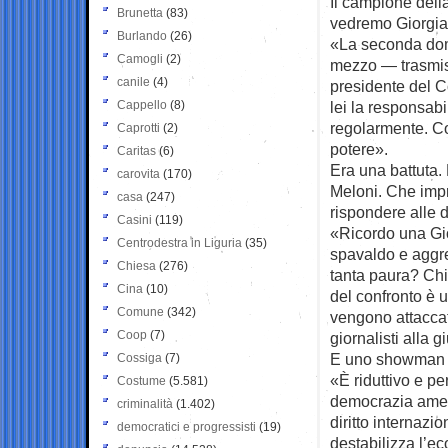
Il campione dell
Brunetta
(83)
vedremo Giorgia
Burlando
(26)
«La seconda doma
Camogli
(2)
mezzo — trasmis
canile
(4)
presidente del C
Cappello
(8)
lei la responsabi
regolarmente. Cos
Caprotti
(2)
potere».
Caritas
(6)
Era una battuta.
carovita
(170)
Meloni. Che impr
casa
(247)
rispondere alle 
Casini
(119)
«Ricordo una Gio
Centrodestra in Liguria
(35)
spavaldo e aggre
Chiesa
(276)
tanta paura? Chiu
Cina
(10)
del confronto è 
Comune
(342)
vengono attaccati
Coop
(7)
giornalisti alla gi
E uno showman c
Cossiga
(7)
«È riduttivo e p
Costume
(5.581)
democrazia ameri
criminalità
(1.402)
diritto internazio
democratici e progressisti
(19)
destabilizza l’ec