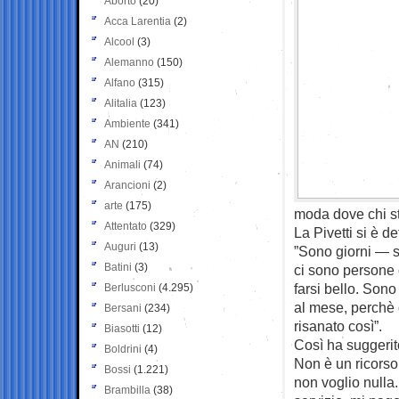
Aborto
(20)
Acca Larentia
(2)
Alcool
(3)
Alemanno
(150)
Alfano
(315)
Alitalia
(123)
Ambiente
(341)
AN
(210)
Animali
(74)
Arancioni
(2)
arte
(175)
moda dove chi sta
Attentato
(329)
La Pivetti si è de
Auguri
(13)
”Sono giorni — s
Batini
(3)
ci sono persone
farsi bello. So
Berlusconi
(4.295)
al mese, perchè 
Bersani
(234)
risanato così”.
Biasotti
(12)
Così ha suggerito
Boldrini
(4)
Non è un ricorso 
Bossi
(1.221)
non voglio nulla.
Brambilla
(38)