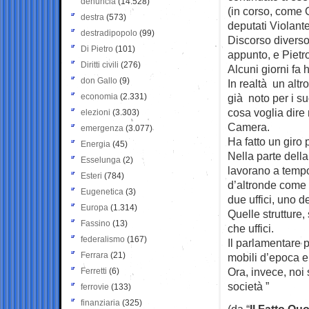
denuncia
(14.528)
(in corso, come 
destra
(573)
deputati Violante 
destradipopolo
(99)
Discorso diverso, 
Di Pietro
(101)
appunto, e Pietr
Diritti civili
(276)
Alcuni giorni fa 
don Gallo
(9)
In realtà un altro
economia
(2.331)
già noto per i s
cosa voglia dire 
elezioni
(3.303)
Camera.
emergenza
(3.077)
Ha fatto un giro p
Energia
(45)
Nella parte della
Esselunga
(2)
lavorano a tempo 
Esteri
(784)
d’altronde come “
Eugenetica
(3)
due uffici, uno d
Europa
(1.314)
Quelle strutture,
Fassino
(13)
che uffici.
federalismo
(167)
Il parlamentare 
Ferrara
(21)
mobili d’epoca e 
Ora, invece, noi 
Ferretti
(6)
società ”
ferrovie
(133)
finanziaria
(325)
(da “
Il Fatto Qu