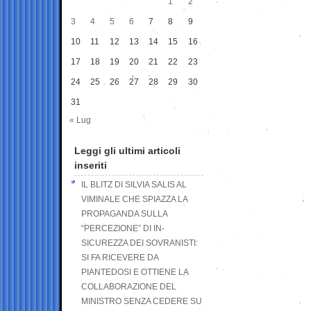
1
2
3
4
5
6
7
8
9
10
11
12
13
14
15
16
17
18
19
20
21
22
23
24
25
26
27
28
29
30
31
« Lug
Leggi gli ultimi articoli
inseriti
IL BLITZ DI SILVIA SALIS AL
VIMINALE CHE SPIAZZA LA
PROPAGANDA SULLA
“PERCEZIONE” DI IN-
SICUREZZA DEI SOVRANISTI:
SI FA RICEVERE DA
PIANTEDOSI E OTTIENE LA
COLLABORAZIONE DEL
MINISTRO SENZA CEDERE SU