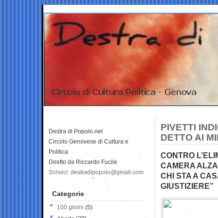
PIVETTI IN
Destra di Popolo.net
DETTO AI M
Circolo Genovese di Cultura e
Politica
CONTRO L’ELI
Diretto da Riccardo Fucile
CAMERA ALZA 
Scrivici: destradipopolo@gmail.com
CHI STA A CA
GIUSTIZIERE”
Categorie
100 giorni
(5)