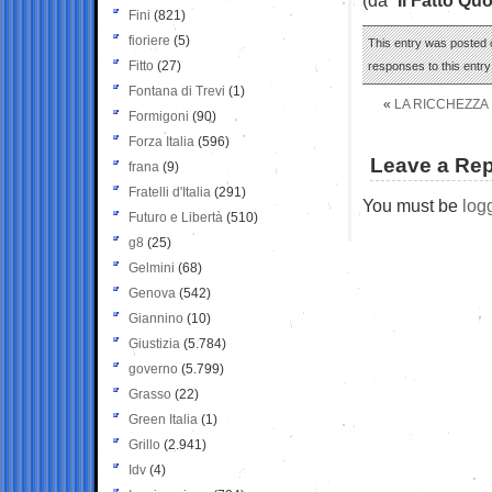
Fini
(821)
fioriere
(5)
This entry was posted o
Fitto
(27)
responses to this entr
Fontana di Trevi
(1)
«
LA RICCHEZZA 
Formigoni
(90)
Forza Italia
(596)
Leave a Rep
frana
(9)
Fratelli d'Italia
(291)
You must be
log
Futuro e Libertà
(510)
g8
(25)
Gelmini
(68)
Genova
(542)
Giannino
(10)
Giustizia
(5.784)
governo
(5.799)
Grasso
(22)
Green Italia
(1)
Grillo
(2.941)
Idv
(4)