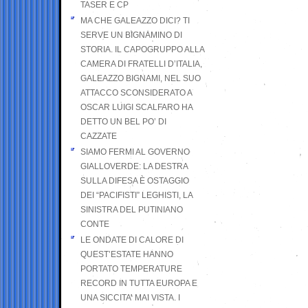
TASER E CP
MA CHE GALEAZZO DICI? TI
SERVE UN BIGNAMINO DI
STORIA. IL CAPOGRUPPO ALLA
CAMERA DI FRATELLI D’ITALIA,
GALEAZZO BIGNAMI, NEL SUO
ATTACCO SCONSIDERATO A
OSCAR LUIGI SCALFARO HA
DETTO UN BEL PO’ DI
CAZZATE
SIAMO FERMI AL GOVERNO
GIALLOVERDE: LA DESTRA
SULLA DIFESA È OSTAGGIO
DEI “PACIFISTI” LEGHISTI, LA
SINISTRA DEL PUTINIANO
CONTE
LE ONDATE DI CALORE DI
QUEST’ESTATE HANNO
PORTATO TEMPERATURE
RECORD IN TUTTA EUROPA E
UNA SICCITA’ MAI VISTA. I