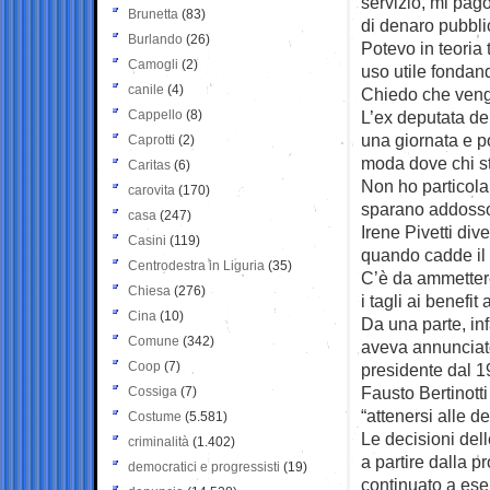
servizio, mi pago
Brunetta
(83)
di denaro pubblic
Burlando
(26)
Potevo in teoria t
Camogli
(2)
uso utile fondan
canile
(4)
Chiedo che venga
Cappello
(8)
L’ex deputata de
una giornata e po
Caprotti
(2)
moda dove chi sta
Caritas
(6)
Non ho particola
carovita
(170)
sparano addosso
casa
(247)
Irene Pivetti di
Casini
(119)
quando cadde il 
Centrodestra in Liguria
(35)
C’è da ammettere 
Chiesa
(276)
i tagli ai benefit
Cina
(10)
Da una parte, in
Comune
(342)
aveva annunciato
Coop
(7)
presidente dal 1
Fausto Bertinott
Cossiga
(7)
“attenersi alle de
Costume
(5.581)
Le decisioni delle
criminalità
(1.402)
a partire dalla p
democratici e progressisti
(19)
continuato a ese