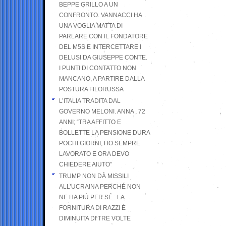
BEPPE GRILLO A UN
CONFRONTO. VANNACCI HA
UNA VOGLIA MATTA DI
PARLARE CON IL FONDATORE
DEL M5S E INTERCETTARE I
DELUSI DA GIUSEPPE CONTE.
I PUNTI DI CONTATTO NON
MANCANO, A PARTIRE DALLA
POSTURA FILORUSSA
L’ITALIA TRADITA DAL
GOVERNO MELONI. ANNA , 72
ANNI; “TRA AFFITTO E
BOLLETTE LA PENSIONE DURA
POCHI GIORNI, HO SEMPRE
LAVORATO E ORA DEVO
CHIEDERE AIUTO”
TRUMP NON DÀ MISSILI
ALL’UCRAINA PERCHÉ NON
NE HA PIÙ PER SÉ : LA
FORNITURA DI RAZZI È
DIMINUITA DI TRE VOLTE