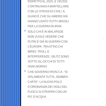
RISPETTO AL 2025, E I RUSSI
CONTINUANO A MARTELLARE
CON LE STRAGI DI CIVILI. IL
GUAIO È CHE GLI AMERICANI
HANNO USATO TUTTI I MISSILI
PER LA GUERRA IN IRAN
SOLO CHI È IN MALAFEDE
NON VUOLE VEDERE CHE
PUTIN È GIÀ IN GUERRA CON
L’EUROPA: TRA ATTACCHI
IBRIDI, TROLL E
INTERFERENZE, I BLITZ SONO
SOTTO GLI OCCHI DI TUTTI
OGNI GIORNO
CHE GOVERNO PATACCA. “SI
SFILAMENTA TUTTA, SEMBRA
CARTA”. LA NUOVA POLO
D’ORDINANZA DEI VIGILI DEL
FUOCO SI STRAPPA CON UN
PO’ D’ACQUA