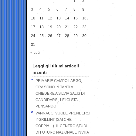
1
2
3
4
5
6
7
8
9
10
11
12
13
14
15
16
17
18
19
20
21
22
23
24
25
26
27
28
29
30
31
« Lug
Leggi gli ultimi articoli
inseriti
PRIMARIE CAMPO LARGO,
ORA SONO IN TANTI A
CHIEDERE A SILVIA SALIS DI
CANDIDARSI: LEI CI STA
PENSANDO
VANNACCI VUOLE PRENDERSI
I “GRILLINI” (SAI CHE
COPPIA…). IL CENTRO STUDI
DI FUTURO NAZIONALE INVITA