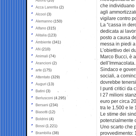
Aborto
(20)
che individuano
Acca Larentia
(2)
agli ammortizzato
Alcool
(3)
vigilare contro p
Alemanno
(150)
La “cassa in der
Alfano
(315)
dedicata ai lavor
Alitalia
(123)
posto a causa de
Ambiente
(341)
messa in piedi a
AN
(210)
L’obiettivo dei 
Marco Bucci, è ar
Animali
(74)
dell’Immacolata.
Arancioni
(2)
Sindaco e govern
arte
(175)
sociali, a comin
Attentato
(329)
dovrebbe tenersi
Auguri
(13)
I punti critici d
Batini
(3)
I 27 milioni stan
Berlusconi
(4.295)
euro per circa 2
Bersani
(234)
tra le 1.500 e le 
Biasotti
(12)
Le stime dei sind
Boldrini
(4)
potenzialmente co
Bossi
(1.221)
Uno scarto che p
provvedimento: 12
Brambilla
(38)