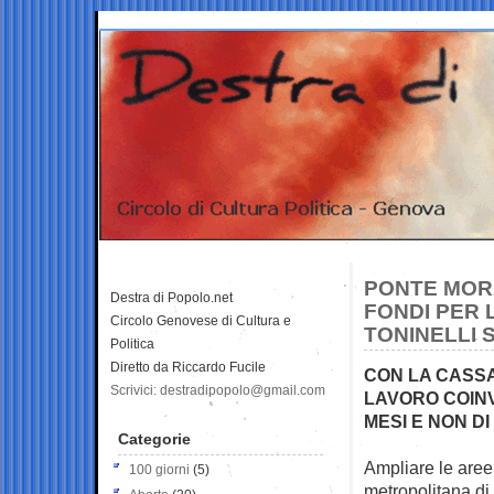
PONTE MORA
Destra di Popolo.net
FONDI PER 
Circolo Genovese di Cultura e
TONINELLI 
Politica
Diretto da Riccardo Fucile
CON LA CASSA
Scrivici: destradipopolo@gmail.com
LAVORO COINV
MESI E NON DI
Categorie
Ampliare le aree
100 giorni
(5)
metropolitana d