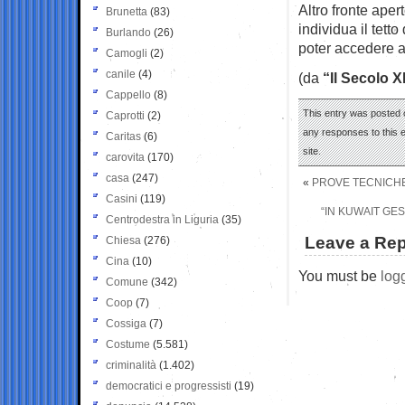
Altro fronte apert
Brunetta
(83)
individua il tet
Burlando
(26)
poter accedere a
Camogli
(2)
canile
(4)
(da
“Il Secolo X
Cappello
(8)
This entry was posted 
Caprotti
(2)
any responses to this 
Caritas
(6)
site.
carovita
(170)
casa
(247)
«
PROVE TECNICHE 
Casini
(119)
“IN KUWAIT GES
Centrodestra in Liguria
(35)
Leave a Rep
Chiesa
(276)
Cina
(10)
You must be
log
Comune
(342)
Coop
(7)
Cossiga
(7)
Costume
(5.581)
criminalità
(1.402)
democratici e progressisti
(19)