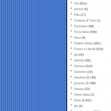
Fini
(821)
fioriere
(5)
Fitto
(27)
Fontana di Trevi
(1)
Formigoni
(90)
Forza Italia
(596)
frana
(9)
Fratelli d'Italia
(291)
Futuro e Libertà
(510)
g8
(25)
Gelmini
(68)
Genova
(542)
Giannino
(10)
Giustizia
(5.784)
governo
(5.799)
Grasso
(22)
Green Italia
(1)
Grillo
(2.941)
Idv
(4)