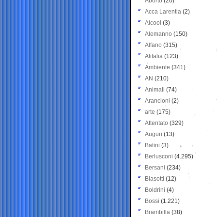
Aborto
(20)
Acca Larentia
(2)
Alcool
(3)
Alemanno
(150)
Alfano
(315)
Alitalia
(123)
Ambiente
(341)
AN
(210)
Animali
(74)
Arancioni
(2)
arte
(175)
Attentato
(329)
Auguri
(13)
Batini
(3)
Berlusconi
(4.295)
Bersani
(234)
Biasotti
(12)
Boldrini
(4)
Bossi
(1.221)
Brambilla
(38)