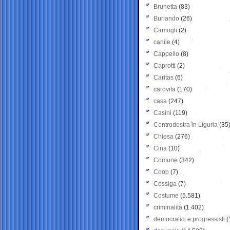
Brunetta
(83)
Burlando
(26)
Camogli
(2)
canile
(4)
Cappello
(8)
Caprotti
(2)
Caritas
(6)
carovita
(170)
casa
(247)
Casini
(119)
Centrodestra in Liguria
(35
Chiesa
(276)
Cina
(10)
Comune
(342)
Coop
(7)
Cossiga
(7)
Costume
(5.581)
criminalità
(1.402)
democratici e progressisti
(