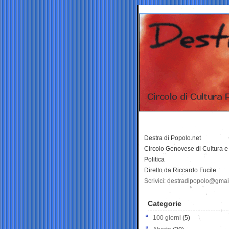
Destra di Popolo.net
Circolo Genovese di Cultura e
Politica
Diretto da Riccardo Fucile
Scrivici: destradipopolo@gma
Categorie
100 giorni
(5)