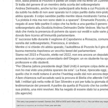
loco, dalla pistola di Pozzolo è partito un colpo che ha ferito un 31enne
Si tratta del genere di un membro della scorta del sottosegretario
Andrea Delmastro, anche lui tra i partecipanti alla festa a cui Pozzolo si
da subito ha detto di non aver sparato lui il colpo partito dalla mini-pist
abbia sparato. Il colpo sarebbe partito mentre stava mostrando l’arma a
“La pistola è mia ma non sono stato io a sparare”. Emanuele Pozzolo, dep
negato di aver fatto partire il colpo che ha ferito a una gamba il genero
sottosegretario alla Giustizia Andrea Delmastro Delle Vedove. Ma ha rifiu
stub che rivela la presenza di polvere da sparo sui vestiti e sulle varie p
dovuto fare ricorso all’immunità parlamentare.
E’ successo tutto durante il veglione di Capodanno a Rosazza, comune i
sorella del sottosegretario, Francesca, è sindaco.
Mentre ci si chiede chi abbia sparato, l’autodifesa di Pozzolo fa il giro
buona memoria rispolvera un vecchio tweet del parlamentare.
Siamo nel 2015 e Pozzolo, eletto nel 2022, non era ancora un deputat
avvenuta in un campus universitario dell’Oregon: un ex studente ha sp
professore e otto studenti.
“Per Obama (allora presidente degli Stati Uniti) è sempre colpa delle a
non ho mai visto una pistola sparare da sola”. La frase, ripescata oggi, s
quello che in molti notano è anche l’hashtag usato dal non ancora dep
A fare chiarezza sull’accaduto sarà la procura di Biella che attende l’in
fatti. I militari già nella notte di San Silvestro e poi per tutta la giornata 
testimonianze dei presenti. A partire da quella di Pozzolo che ha confe
sua pistola, una mini revolver. Ma ha negato di essere stato lui a premere
(da agenzie)
This entry was posted on martedì, Gennaio 2nd, 2024 at 14:52 and is filed under
Politica
. You can follow any respo
can
leave a response
, or
trackback
from your own site.