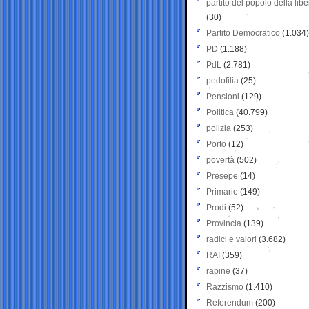
partito del popolo della libe
(30)
Partito Democratico
(1.034)
PD
(1.188)
PdL
(2.781)
pedofilia
(25)
Pensioni
(129)
Politica
(40.799)
polizia
(253)
Porto
(12)
povertà
(502)
Presepe
(14)
Primarie
(149)
Prodi
(52)
Provincia
(139)
radici e valori
(3.682)
RAI
(359)
rapine
(37)
Razzismo
(1.410)
Referendum
(200)