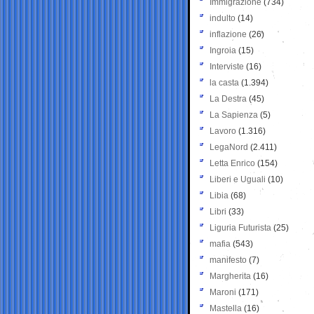
Immigrazione
(734)
indulto
(14)
inflazione
(26)
Ingroia
(15)
Interviste
(16)
la casta
(1.394)
La Destra
(45)
La Sapienza
(5)
Lavoro
(1.316)
LegaNord
(2.411)
Letta Enrico
(154)
Liberi e Uguali
(10)
Libia
(68)
Libri
(33)
Liguria Futurista
(25)
mafia
(543)
manifesto
(7)
Margherita
(16)
Maroni
(171)
Mastella
(16)