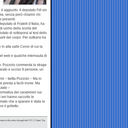
.
 è aggiunto. Il deputato FdI sin
ola, senza però chiarire chi
i presenti.
utato di Fratelli d’Italia, ha
 di uomo della scorta del
tato di sottoporsi al test dello
arti del corpo. Per sottrarsi ha
n alta valle Cervo di cui la
 del web e qualche internauta di
o. Pozzolo commenta la strage
arato e ucciso 9 persone, un
rmi – twitta Pozzolo – Ma io
i presta a facili ironie. Ma
utato –
formativa dei carabinieri sui
di ieri hanno raccolto le
rmato che a sparare è stata la
 il grilletto.
nses to this entry through the
RSS 2.0
feed. You