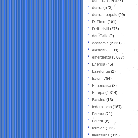
denuncia
(14.528)
destra
(573)
destradipopolo
(99)
Di Pietro
(101)
Diritti civili
(276)
don Gallo
(9)
economia
(2.331)
elezioni
(3.303)
emergenza
(3.077)
Energia
(45)
Esselunga
(2)
Esteri
(784)
Eugenetica
(3)
Europa
(1.314)
Fassino
(13)
federalismo
(167)
Ferrara
(21)
Ferretti
(6)
ferrovie
(133)
finanziaria
(325)