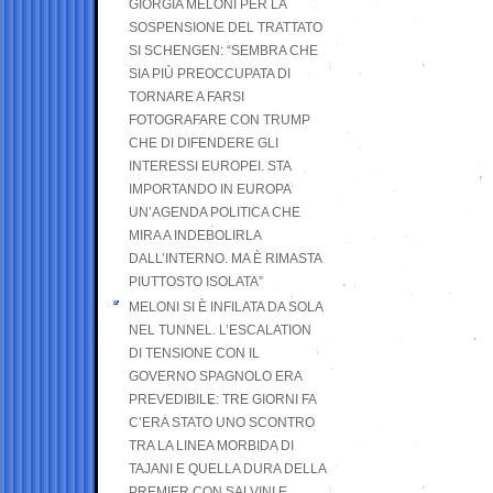
GIORGIA MELONI PER LA
SOSPENSIONE DEL TRATTATO
SI SCHENGEN: “SEMBRA CHE
SIA PIÙ PREOCCUPATA DI
TORNARE A FARSI
FOTOGRAFARE CON TRUMP
CHE DI DIFENDERE GLI
INTERESSI EUROPEI. STA
IMPORTANDO IN EUROPA
UN’AGENDA POLITICA CHE
MIRA A INDEBOLIRLA
DALL’INTERNO. MA È RIMASTA
PIUTTOSTO ISOLATA”
MELONI SI È INFILATA DA SOLA
NEL TUNNEL. L’ESCALATION
DI TENSIONE CON IL
GOVERNO SPAGNOLO ERA
PREVEDIBILE: TRE GIORNI FA
C’ERA STATO UNO SCONTRO
TRA LA LINEA MORBIDA DI
TAJANI E QUELLA DURA DELLA
PREMIER CON SALVINI E