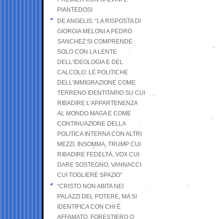
PIANTEDOSI
DE ANGELIS: “LA RISPOSTA DI
GIORGIA MELONI A PEDRO
SANCHEZ SI COMPRENDE
SOLO CON LA LENTE
DELL’IDEOLOGIA E DEL
CALCOLO: LE POLITICHE
DELL’IMMIGRAZIONE COME
TERRENO IDENTITARIO SU CUI
RIBADIRE L’APPARTENENZA
AL MONDO MAGA E COME
CONTINUAZIONE DELLA
POLITICA INTERNA CON ALTRI
MEZZI. INSOMMA, TRUMP CUI
RIBADIRE FEDELTÀ, VOX CUI
DARE SOSTEGNO, VANNACCI
CUI TOGLIERE SPAZIO”
“CRISTO NON ABITA NEI
PALAZZI DEL POTERE, MA SI
IDENTIFICA CON CHI È
AFFAMATO, FORESTIERO O