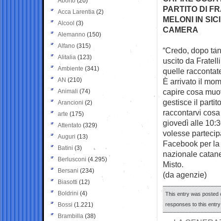
Aborto
(20)
PARTITO DI F
Acca Larentia
(2)
MELONI IN SI
Alcool
(3)
CAMERA
Alemanno
(150)
Alfano
(315)
“Credo, dopo tan
Alitalia
(123)
uscito da Fratelli
Ambiente
(341)
quelle raccontate
AN
(210)
È arrivato il mom
capire cosa muo
Animali
(74)
gestisce il partito
Arancioni
(2)
raccontarvi cosa
arte
(175)
giovedì alle 10:
Attentato
(329)
volesse partecip
Auguri
(13)
Facebook per la d
Batini
(3)
nazionale catan
Berlusconi
(4.295)
Misto.
Bersani
(234)
(da agenzie)
Biasotti
(12)
Boldrini
(4)
This entry was posted o
Bossi
(1.221)
responses to this entr
Brambilla
(38)