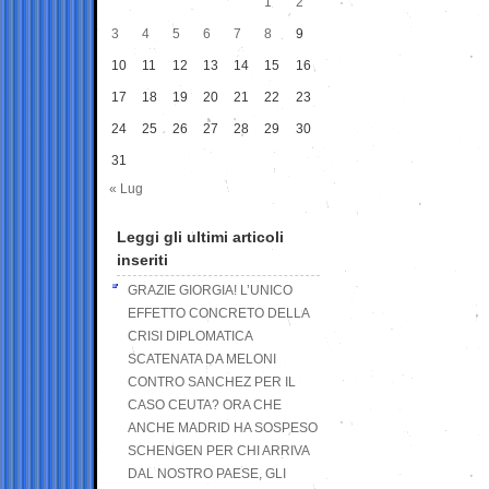
1
2
3
4
5
6
7
8
9
10
11
12
13
14
15
16
17
18
19
20
21
22
23
24
25
26
27
28
29
30
31
« Lug
Leggi gli ultimi articoli
inseriti
GRAZIE GIORGIA! L’UNICO
EFFETTO CONCRETO DELLA
CRISI DIPLOMATICA
SCATENATA DA MELONI
CONTRO SANCHEZ PER IL
CASO CEUTA? ORA CHE
ANCHE MADRID HA SOSPESO
SCHENGEN PER CHI ARRIVA
DAL NOSTRO PAESE, GLI