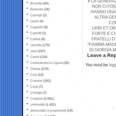
«
LA GENERA
Brunetta
(83)
NON CI FOS
Burlando
(26)
HANNO UNA 
Camogli
(2)
ALTRA GE
canile
(4)
CO
Cappello
(8)
URBI ET OR
FORTE E C
Caprotti
(2)
FRATELLI D’
Caritas
(6)
“FIAMMA MAG
carovita
(170)
DI GIORGIA
casa
(247)
Leave a Rep
Casini
(119)
Centrodestra in Liguria
(35)
You must be
log
Chiesa
(276)
Cina
(10)
Comune
(342)
Coop
(7)
Cossiga
(7)
Costume
(5.581)
criminalità
(1.402)
democratici e progressisti
(19)