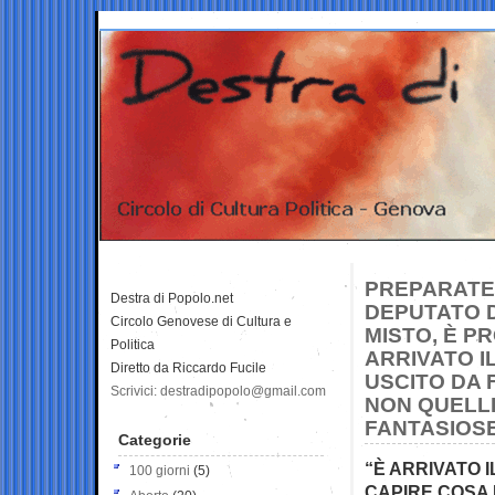
PREPARATE 
Destra di Popolo.net
DEPUTATO D
Circolo Genovese di Cultura e
MISTO, È P
Politica
ARRIVATO 
Diretto da Riccardo Fucile
USCITO DA F
Scrivici: destradipopolo@gmail.com
NON QUELL
FANTASIOS
Categorie
“È ARRIVATO I
100 giorni
(5)
CAPIRE COSA 