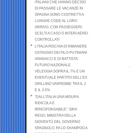
ITALIANI CHE HANNO DECISO
DI PASSARE LE VACANZE IN
SPAGNA SONO COSTRETTI A
LUNGHE CODE AL LORO
ARRIVO, CON PASSEGGERI
SCELTI A CASO O INTERI AEREI
CONTROLLATI
L’ITALIA RISCHIA DI RIMANERE
OSTAGGIO DEI FILO-PUTINIANI
VANNACCI E DI BATTISTA.
FUTURO NAZIONALE
VELEGGIA SOPRA IL 7% E UN
EVENTUALE PARTITO DELL’EX
GRILLINO VARREBBE TRA IL 2
E IL 3.5%
“DALL’ITALIA UNA MISURA
RIDICOLA E
IRRESPONSABILE”: SIRA
REGO, MINISTRA DELLA
GIOVENTÙ DEL GOVERNO
SPAGNOLO, FA LO SHAMPOO A