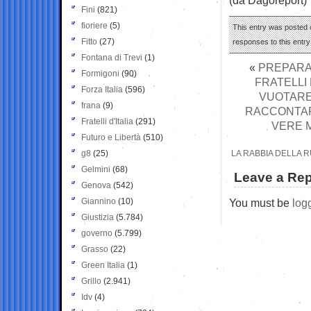
Fini
(821)
fioriere
(5)
This entry was posted o
Fitto
(27)
responses to this entr
Fontana di Trevi
(1)
«
PREPARAT
Formigoni
(90)
FRATELLI 
Forza Italia
(596)
VUOTARE 
frana
(9)
RACCONTARE
Fratelli d'Italia
(291)
VERE 
Futuro e Libertà
(510)
g8
(25)
LA RABBIA DELLA R
Gelmini
(68)
Leave a Rep
Genova
(542)
Giannino
(10)
You must be
log
Giustizia
(5.784)
governo
(5.799)
Grasso
(22)
Green Italia
(1)
Grillo
(2.941)
Idv
(4)