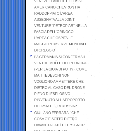
VENEZUELANO .IL COLOSSO
AMERICANO CHEVRON HA
RADDOPPIATO L’AREA
ASSEGNATA ALLA JOINT
VENTURE “PETROPIAR” NELLA
FASCIA DELL’ORINOCO,
L’AREA CHE OSPITA LE
MAGGIORI RISERVE MONDIALI
DI GREGGIO
LA GERMANIA SI CONFERMA IL
VENTRE MOLLE DELL’EUROPA
(PER LA GIOIA DI PUTIN). COME
MAI I TEDESCHI NON
VOGLIONO AMMETTERE CHE
DIETRO AL CASO DEL DRONE
PIENO DI ESPLOSIVO
RINVENUTO ALL’AEROPORTO
DI LIPSIA C’È LA RUSSIA?
GIULIANO FERRARA: ’CHE
COSA C’È SOTTO DIETRO
DAVANTI A LATO DEL “SIGNOR