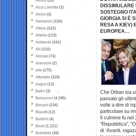
Aborto
(20)
DISSIMULARE I
Acca Larentia
(2)
SOSTEGNO ITA
Alcool
(3)
GIORGIA SI È
Alemanno
(150)
RESA A KIEV) 
Alfano
(315)
EUROPEA…
Alitalia
(123)
Ambiente
(341)
AN
(210)
Animali
(74)
Arancioni
(2)
arte
(175)
Attentato
(329)
Auguri
(13)
Batini
(3)
Che Orban sia un
passato gli ultim
Berlusconi
(4.295)
volte a dire di is
Bersani
(234)
particolare su im
Biasotti
(12)
Il culmine fu ne
Boldrini
(4)
“Repubblica”, “Or
Bossi
(1.221)
di ‘Avanti, ragaz
Brambilla
(38)