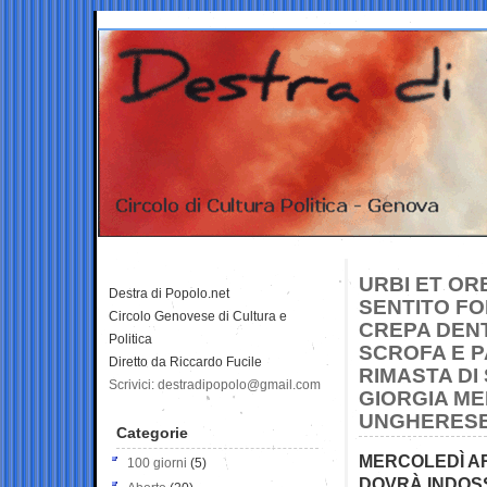
URBI ET OR
Destra di Popolo.net
SENTITO FO
Circolo Genovese di Cultura e
CREPA DENT
Politica
SCROFA E P
Diretto da Riccardo Fucile
RIMASTA DI
Scrivici: destradipopolo@gmail.com
GIORGIA ME
UNGHERES
Categorie
MERCOLEDÌ AR
100 giorni
(5)
DOVRÀ INDOS