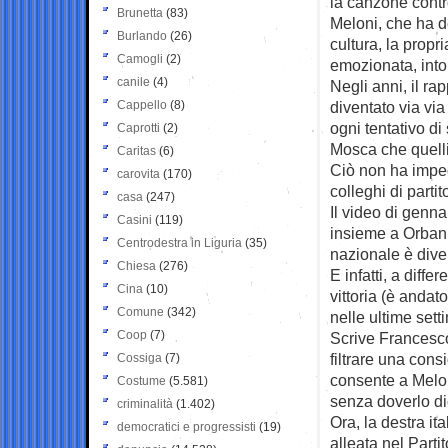
la canzone contr
Brunetta
(83)
Meloni, che ha de
Burlando
(26)
cultura, la propria
Camogli
(2)
emozionata, inton
canile
(4)
Negli anni, il ra
Cappello
(8)
diventato via vi
ogni tentativo di
Caprotti
(2)
Mosca che quelli
Caritas
(6)
Ciò non ha impedi
carovita
(170)
colleghi di partit
casa
(247)
Il video di genna
Casini
(119)
insieme a Orban 
Centrodestra in Liguria
(35)
nazionale è dive
Chiesa
(276)
E infatti, a diffe
Cina
(10)
vittoria (è andat
Comune
(342)
nelle ultime set
Coop
(7)
Scrive Francesco 
filtrare una cons
Cossiga
(7)
consente a Meloni
Costume
(5.581)
senza doverlo di
criminalità
(1.402)
Ora, la destra it
democratici e progressisti
(19)
alleata nel Parti