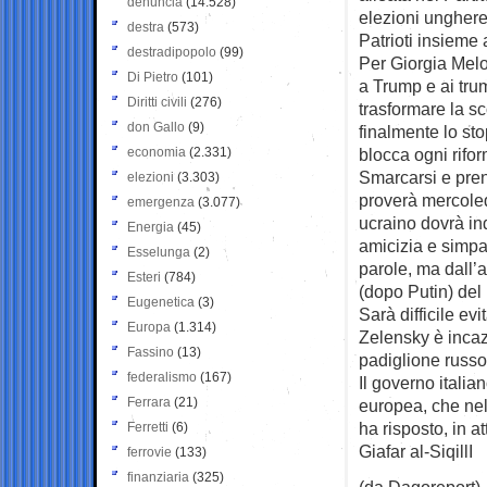
denuncia
(14.528)
elezioni ungheres
destra
(573)
Patrioti insieme 
destradipopolo
(99)
Per Giorgia Melo
Di Pietro
(101)
a Trump e ai trum
Diritti civili
(276)
trasformare la s
don Gallo
(9)
finalmente lo sto
economia
(2.331)
blocca ogni rifo
Smarcarsi e pren
elezioni
(3.303)
proverà mercoled
emergenza
(3.077)
ucraino dovrà in
Energia
(45)
amicizia e simpa
Esselunga
(2)
parole, ma dall’
Esteri
(784)
(dopo Putin) del
Eugenetica
(3)
Sarà difficile ev
Europa
(1.314)
Zelensky è incazz
Fassino
(13)
padiglione russo
federalismo
(167)
Il governo itali
Ferrara
(21)
europea, che nel 
ha risposto, in 
Ferretti
(6)
Giafar al-SiqillI
ferrovie
(133)
finanziaria
(325)
(da Dagoreport)