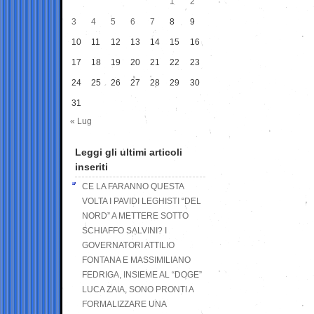
1
2
3
4
5
6
7
8
9
10
11
12
13
14
15
16
17
18
19
20
21
22
23
24
25
26
27
28
29
30
31
« Lug
Leggi gli ultimi articoli
inseriti
CE LA FARANNO QUESTA
VOLTA I PAVIDI LEGHISTI “DEL
NORD” A METTERE SOTTO
SCHIAFFO SALVINI? I
GOVERNATORI ATTILIO
FONTANA E MASSIMILIANO
FEDRIGA, INSIEME AL “DOGE”
LUCA ZAIA, SONO PRONTI A
FORMALIZZARE UNA