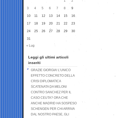
1
2
3
4
5
6
7
8
9
10
11
12
13
14
15
16
17
18
19
20
21
22
23
24
25
26
27
28
29
30
31
« Lug
Leggi gli ultimi articoli
inseriti
GRAZIE GIORGIA! L’UNICO
EFFETTO CONCRETO DELLA
CRISI DIPLOMATICA
SCATENATA DA MELONI
CONTRO SANCHEZ PER IL
CASO CEUTA? ORA CHE
ANCHE MADRID HA SOSPESO
SCHENGEN PER CHI ARRIVA
DAL NOSTRO PAESE, GLI