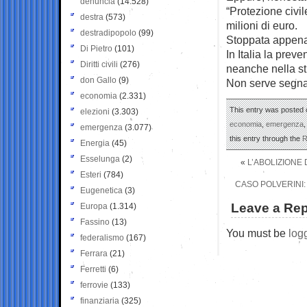
denuncia
(14.528)
“Protezione civil
destra
(573)
milioni di euro.
destradipopolo
(99)
Stoppata appena 
Di Pietro
(101)
In Italia la pre
Diritti civili
(276)
neanche nella str
don Gallo
(9)
Non serve segna
economia
(2.331)
This entry was posted o
elezioni
(3.303)
economia
,
emergenza
emergenza
(3.077)
this entry through the
R
Energia
(45)
Esselunga
(2)
«
L’ABOLIZIONE
Esteri
(784)
CASO POLVERINI:
Eugenetica
(3)
Leave a Rep
Europa
(1.314)
Fassino
(13)
You must be
log
federalismo
(167)
Ferrara
(21)
Ferretti
(6)
ferrovie
(133)
finanziaria
(325)