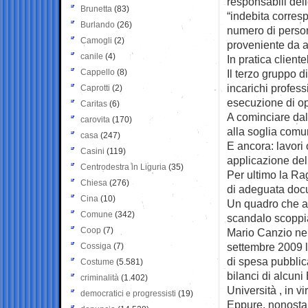
responsabili delle
Brunetta
(83)
“indebita corres
Burlando
(26)
numero di person
Camogli
(2)
proveniente da a
canile
(4)
In pratica client
Cappello
(8)
Il terzo gruppo d
incarichi profess
Caprotti
(2)
esecuzione di op
Caritas
(6)
A cominciare dall
carovita
(170)
alla soglia comu
casa
(247)
E ancora: lavori
Casini
(119)
applicazione del
Centrodestra in Liguria
(35)
Per ultimo la Ra
Chiesa
(276)
di adeguata docu
Cina
(10)
Un quadro che a
Comune
(342)
scandalo scoppi
Coop
(7)
Mario Canzio nel
settembre 2009 l
Cossiga
(7)
di spesa pubblic
Costume
(5.581)
bilanci di alcuni
criminalità
(1.402)
Università , in vi
democratici e progressisti
(19)
Eppure, nonostan