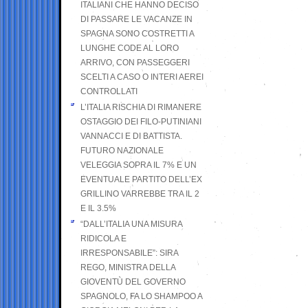
ITALIANI CHE HANNO DECISO
DI PASSARE LE VACANZE IN
SPAGNA SONO COSTRETTI A
LUNGHE CODE AL LORO
ARRIVO, CON PASSEGGERI
SCELTI A CASO O INTERI AEREI
CONTROLLATI
L’ITALIA RISCHIA DI RIMANERE
OSTAGGIO DEI FILO-PUTINIANI
VANNACCI E DI BATTISTA.
FUTURO NAZIONALE
VELEGGIA SOPRA IL 7% E UN
EVENTUALE PARTITO DELL’EX
GRILLINO VARREBBE TRA IL 2
E IL 3.5%
“DALL’ITALIA UNA MISURA
RIDICOLA E
IRRESPONSABILE”: SIRA
REGO, MINISTRA DELLA
GIOVENTÙ DEL GOVERNO
SPAGNOLO, FA LO SHAMPOO A