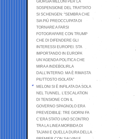
GIORGIA MELONI PER LA
SOSPENSIONE DEL TRATTATO
SI SCHENGEN: “SEMBRA CHE
SIA PIÙ PREOCCUPATA DI
TORNARE A FARSI
FOTOGRAFARE CON TRUMP
CHE DI DIFENDERE GLI
INTERESSI EUROPEI. STA
IMPORTANDO IN EUROPA
UN’AGENDA POLITICA CHE
MIRA A INDEBOLIRLA
DALL’INTERNO. MA È RIMASTA
PIUTTOSTO ISOLATA”
MELONI SI È INFILATA DA SOLA
NEL TUNNEL. L’ESCALATION
DI TENSIONE CON IL
GOVERNO SPAGNOLO ERA
PREVEDIBILE: TRE GIORNI FA
C’ERA STATO UNO SCONTRO
TRA LA LINEA MORBIDA DI
TAJANI E QUELLA DURA DELLA
PREMIER CON SALVINI E