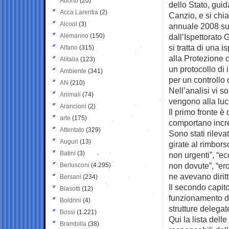
Aborto
(20)
dello
Stato, guid
Acca Larentia
(2)
Canzio, e si ch
Alcool
(3)
annuale 2008 sull
Alemanno
(150)
dall’Ispettorato 
si tratta di una 
Alfano
(315)
alla Protezione c
Alitalia
(123)
un protocollo di i
Ambiente
(341)
per un controllo 
AN
(210)
Nell’analisi vi so
Animali
(74)
vengono alla luc
Arancioni
(2)
Il primo fronte è
arte
(175)
comportano increm
Attentato
(329)
Sono stati rileva
Auguri
(13)
girate al rimbors
Batini
(3)
non urgenti”, “e
non dovute”, “ero
Berlusconi
(4.295)
ne avevano diritt
Bersani
(234)
Il secondo capito
Biasotti
(12)
funzionamento deg
Boldrini
(4)
strutture delegat
Bossi
(1.221)
Qui la lista del
Brambilla
(38)