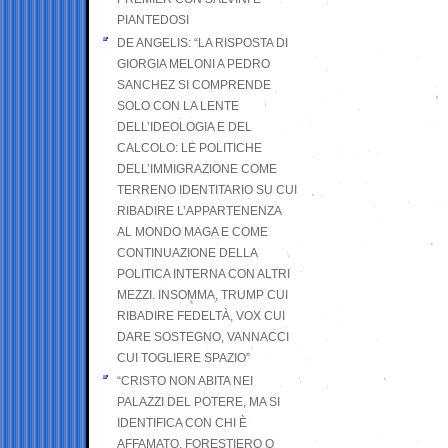
PIANTEDOSI
DE ANGELIS: “LA RISPOSTA DI
GIORGIA MELONI A PEDRO
SANCHEZ SI COMPRENDE
SOLO CON LA LENTE
DELL’IDEOLOGIA E DEL
CALCOLO: LE POLITICHE
DELL’IMMIGRAZIONE COME
TERRENO IDENTITARIO SU CUI
RIBADIRE L’APPARTENENZA
AL MONDO MAGA E COME
CONTINUAZIONE DELLA
POLITICA INTERNA CON ALTRI
MEZZI. INSOMMA, TRUMP CUI
RIBADIRE FEDELTÀ, VOX CUI
DARE SOSTEGNO, VANNACCI
CUI TOGLIERE SPAZIO”
“CRISTO NON ABITA NEI
PALAZZI DEL POTERE, MA SI
IDENTIFICA CON CHI È
AFFAMATO, FORESTIERO O